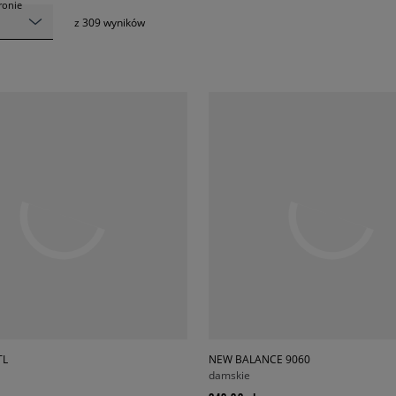
tronie
z
309
wyników
TL
NEW BALANCE 9060
damskie