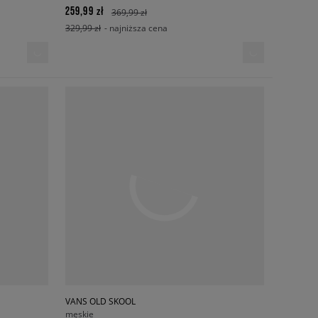
259,99 zł
369,99 zł
329,99 zł
- najniższa cena
VANS OLD SKOOL
męskie