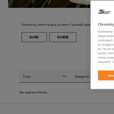
Chronimy
Sneakersy, które nadążą za latem. Sprawdź wybrane modele w Si
Dokładamy ws
dopasowane 
DLA NIEJ
DLA NIEGO
osobowych. K
do przygoto
do Twoich p
każdej chwil
chcesz otrz
wszystkie”. 
Dos
Cena
Kategoria
Nie wybrano filtrów.