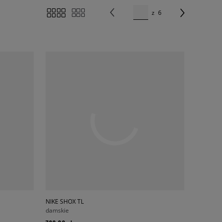
z
6
NIKE SHOX TL
damskie