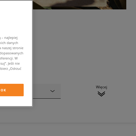
– najlepiej
kich danych
 naszej stronie
w dopasowanych
ferencji. W
j”. Jeśli nie
bierz „Odrzuć
Więcej
OK
Rozmiar