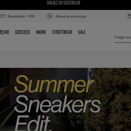
DOŁĄCZ DO SIZEERCLUB
Newsletter -10%
Aktualne promocje
ĘSKIE
DZIECIĘCE
MARKI
STREETWEAR
SALE
MĘSKIE
DZIECIĘCE
MARKI
STREETWEAR
SALE