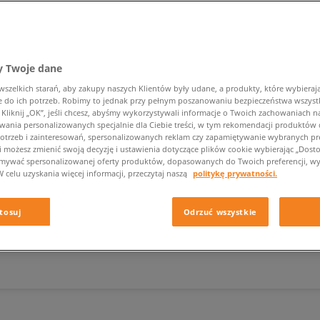
 Twoje dane
zeer.
zelkich starań, aby zakupy naszych Klientów były udane, a produkty, które wybierają 
do ich potrzeb. Robimy to jednak przy pełnym poszanowaniu bezpieczeństwa wszyst
liknij „OK”, jeśli chcesz, abyśmy wykorzystywali informacje o Twoich zachowaniach na
wania personalizowanych specjalnie dla Ciebie treści, w tym rekomendacji produktó
otrzeb i zainteresowań, spersonalizowanych reklam czy zapamiętywanie wybranych pre
i możesz zmienić swoją decyzję i ustawienia dotyczące plików cookie wybierając „Dostosu
SUMMER SNEAKERS
ymywać spersonalizowanej oferty produktów, dopasowanych do Twoich preferencji, wy
W celu uzyskania więcej informacji, przeczytaj naszą
politykę prywatności.
tosuj
Odrzuć wszystkie
Podkategoria
Płeć