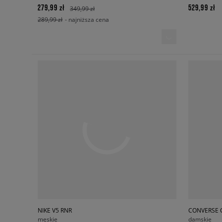
279,99 zł
529,99 zł
349,99 zł
289,99 zł
- najniższa cena
NIKE V5 RNR
CONVERSE 
męskie
damskie