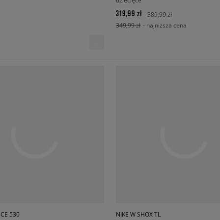
dziecięce
319,99 zł
389,99 zł
349,99 zł
- najniższa cena
CE 530
NIKE W SHOX TL