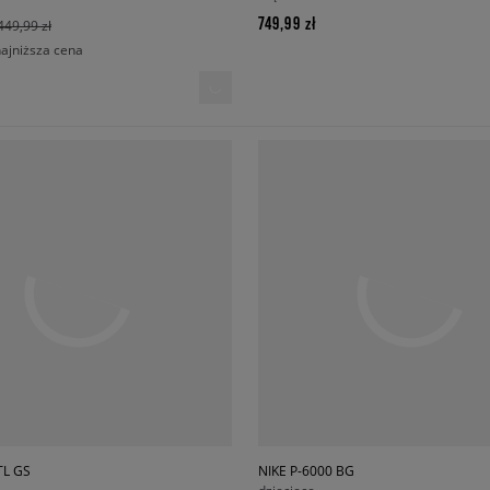
749,99 zł
449,99 zł
najniższa cena
TL GS
NIKE P-6000 BG