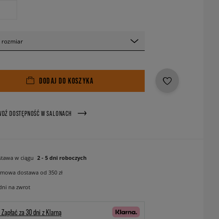
 rozmiar
DODAJ DO KOSZYKA
WDŹ DOSTĘPNOŚĆ W SALONACH
tawa w ciągu
2 - 5 dni roboczych
mowa dostawa od 350 zł
dni na zwrot
Zapłać za 30 dni z Klarną