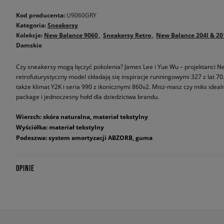
Kod producenta:
U9060GRY
Kategoria:
Sneakersy
Kolekcje:
New Balance 9060
Sneakersy Retro
New Balance 204l & 20
Damskie
Czy sneakersy mogą łączyć pokolenia? James Lee i Yue Wu – projektanci New
retrofuturystyczny model składają się inspiracje runningowymi 327 z lat 70.
także klimat Y2K i seria 990 z ikonicznymi 860v2. Misz-masz czy miks ideal
package i jednoczesny hołd dla dziedzictwa brandu.
Wierzch: skóra naturalna, materiał tekstylny
Wyściółka: materiał tekstylny
Podeszwa: system amortyzacji ABZORB, guma
OPINIE