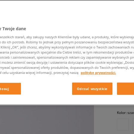
 Twoje dane
zelkich starań, aby zakupy naszych Klientów były udane, a produkty, które wybierają 
do ich potrzeb. Robimy to jednak przy pełnym poszanowaniu bezpieczeństwa wszyst
liknij „OK”, jeśli chcesz, abyśmy wykorzystywali informacje o Twoich zachowaniach na
NEW BA
wania personalizowanych specjalnie dla Ciebie treści, w tym rekomendacji produktó
otrzeb i zainteresowań, spersonalizowanych reklam czy zapamiętywanie wybranych pre
damskie, 
i możesz zmienić swoją decyzję i ustawienia dotyczące plików cookie wybierając „Dostosu
ymywać spersonalizowanej oferty produktów, dopasowanych do Twoich preferencji, wy
W celu uzyskania więcej informacji, przeczytaj naszą
politykę prywatności.
849,99 
tosuj
Odrzuć wszystkie
✛ 85
Kolor:
sza