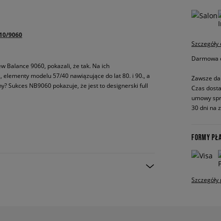
10/9060
Szczegóły
Darmowa do
 Balance 9060, pokazali, że tak. Na ich
, elementy modelu 57/40 nawiązujące do lat 80. i 90., a
Zawsze da
ny? Sukces NB9060 pokazuje, że jest to designerski full
Czas dosta
umowy spr
30 dni na 
FORMY PŁ
Szczegóły 