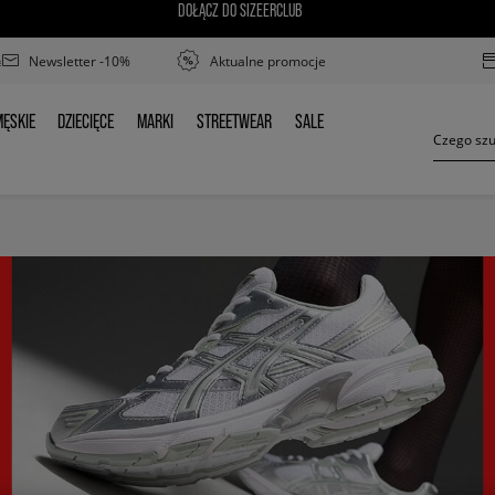
DOŁĄCZ DO SIZEERCLUB
Newsletter -10%
Aktualne promocje
ĘSKIE
DZIECIĘCE
MARKI
STREETWEAR
SALE
MĘSKIE
DZIECIĘCE
MARKI
STREETWEAR
SALE