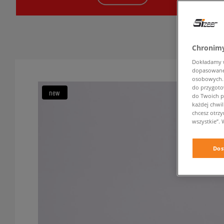
Chronimy
Dokładamy ws
dopasowane 
osobowych. K
do przygoto
new
do Twoich p
każdej chwil
chcesz otrz
wszystkie”. 
Dos