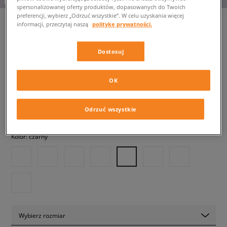
spersonalizowanej oferty produktów, dopasowanych do Twoich
preferencji, wybierz „Odrzuć wszystkie”. W celu uzyskania więcej
informacji, przeczytaj naszą
politykę prywatności.
VANS KNU SKOOL
Dostosuj
damskie, trampki
OK
399,99 zł
z VAT
Odrzuć wszystkie
✛ 400 PKT. W
SIZEERCLUB
Kolor:
czarny
Wybierz rozmiar