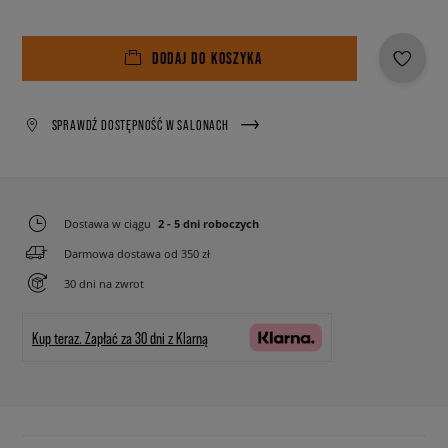
DODAJ DO KOSZYKA
SPRAWDŹ DOSTĘPNOŚĆ W SALONACH
Dostawa w ciągu
2 - 5 dni roboczych
Darmowa dostawa od 350 zł
30 dni na zwrot
Kup teraz.
Zapłać za 30 dni z Klarną