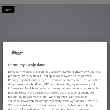
new
Chronimy Twoje dane
Dokładamy wszelkich starań, aby zakupy naszych Klientów były udane, a
produkty, które wybierają – najlepiej dopasowane do ich potrzeb.
Robimy to jednak przy pełnym poszanowaniu bezpieczeństwa wszystkich
danych osobowych. Kliknij „OK”, jeśli chcesz, abyśmy wykorzystywali
informacje o Twoich zachowaniach na naszej stronie do przygotowania
personalizowanych specjalnie dla Ciebie treści, w tym rekomendacji
produktów dopasowanych do Twoich potrzeb i zainteresowań,
spersonalizowanych reklam czy zapamiętywanie wybranych preferencji.
W każdej chwili możesz zmienić swoją decyzję i ustawienia dotyczące
-10% za min. 350 zł kod: LUCK
plików cookie wybierając „Dostosuj”. Jeśli nie chcesz otrzymywać