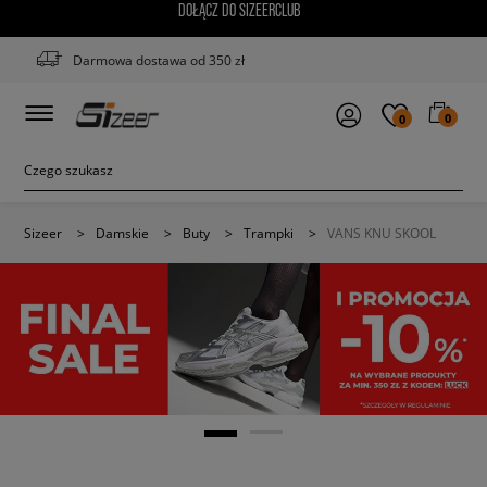
DOŁĄCZ DO SIZEERCLUB
Darmowa dostawa od 350 zł
0
0
Sizeer
>
Damskie
>
Buty
>
Trampki
>
VANS KNU SKOOL