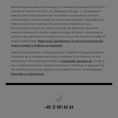
Administratorem danych osobowych jest Marketing Investment Group S.A. z
siedzibą w Krakowie (31-871), os. Dywizjonu 303 paw. 1, udostępnione
powyżej dane będą przetwarzane w prawnie uzasadnionym interesie
administratora, za który uważa się marketing produktów i usług własnych.
Podanie danych jest dobrowolne, aczkolwiek niezbędne w celu
otrzymywania newslettera. Każdy ma prawo do zgłoszenia sprzeciwu
wobec przetwarzania, a także żądania dostępu do danych, sprostowania,
usunięcia lub ograniczenia przetwarzania oraz prawo wniesienia skargi do
Pełną treść oświadczenia o ochronie prywatności
organu nadzorczego.
można znaleźć w Polityce prywatności.
Rabat jest jednorazowy i obowiązuje przez 48 godzin od jego otrzymania.
Znajdziesz go w osobnym mailu, który prześlemy Ci po kliknięciu w link
produktów specjalnych
aktywacyjny. Kod rabatowy nie dotyczy
, nie łączy
się z innymi promocjami i akcjami specjalnymi. Pamiętaj, że zapisując się
do newslettera wyrażasz zgodę na otrzymywanie treści marketingowych.
Szczegóły w regulaminie
.
+48 12 681 84 84