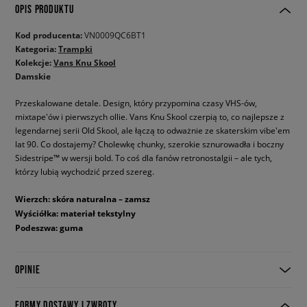
OPIS PRODUKTU
Kod producenta:
VN0009QC6BT1
Kategoria:
Trampki
Kolekcje:
Vans Knu Skool
Damskie
Przeskalowane detale. Design, który przypomina czasy VHS-ów,
mixtape'ów i pierwszych ollie. Vans Knu Skool czerpią to, co najlepsze z
legendarnej serii Old Skool, ale łączą to odważnie ze skaterskim vibe'em
lat 90. Co dostajemy? Cholewkę chunky, szerokie sznurowadła i boczny
Sidestripe™ w wersji bold. To coś dla fanów retronostalgii – ale tych,
którzy lubią wychodzić przed szereg.
Wierzch: skóra naturalna – zamsz
Wyściółka: materiał tekstylny
Podeszwa: guma
OPINIE
FORMY DOSTAWY I ZWROTY