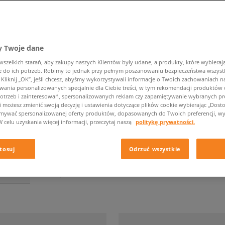
 Twoje dane
PRODUKTY REEBOK
zelkich starań, aby zakupy naszych Klientów były udane, a produkty, które wybierają 
do ich potrzeb. Robimy to jednak przy pełnym poszanowaniu bezpieczeństwa wszyst
liknij „OK”, jeśli chcesz, abyśmy wykorzystywali informacje o Twoich zachowaniach na
Kategoria
Rozmiar
wania personalizowanych specjalnie dla Ciebie treści, w tym rekomendacji produktó
otrzeb i zainteresowań, spersonalizowanych reklam czy zapamiętywanie wybranych pre
i możesz zmienić swoją decyzję i ustawienia dotyczące plików cookie wybierając „Dostosu
ymywać spersonalizowanej oferty produktów, dopasowanych do Twoich preferencji, wy
W celu uzyskania więcej informacji, przeczytaj naszą
politykę prywatności.
tosuj
Odrzuć wszystkie
tronie
z
90
wyników