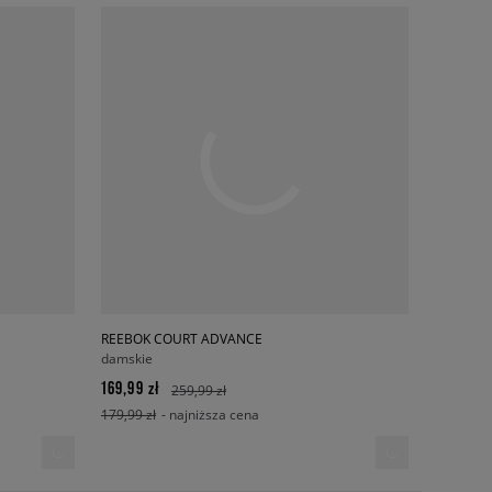
REEBOK COURT ADVANCE
damskie
169,99 zł
259,99 zł
179,99 zł
- najniższa cena