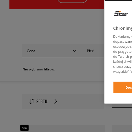
Chronimy
Dokładamy ws
dopasowane 
osobowych. K
Cena
Płeć
do przygoto
do Twoich p
każdej chwil
chcesz otrz
Nie wybrano filtrów.
wszystkie”. 
Dos
Ilość na s
SORTUJ
60
new