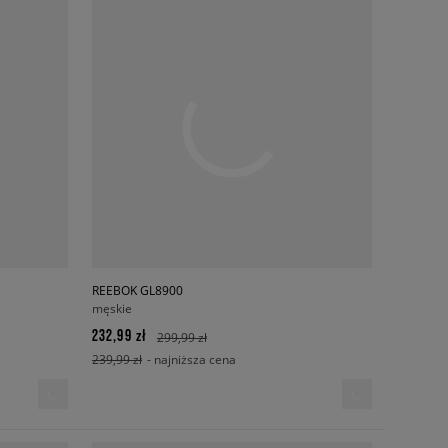
REEBOK GL8900
męskie
232,99 zł
299,99 zł
239,99 zł
- najniższa cena