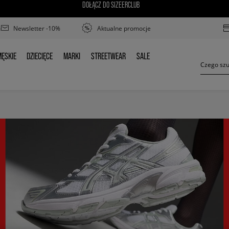
DOŁĄCZ DO SIZEERCLUB
Newsletter -10%
Aktualne promocje
ĘSKIE
DZIECIĘCE
MARKI
STREETWEAR
SALE
MĘSKIE
DZIECIĘCE
MARKI
STREETWEAR
SALE