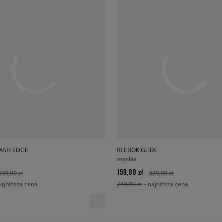
ASH EDGE
REEBOK GLIDE
męskie
159,99 zł
239,99 zł
329,99 zł
najniższa cena
259,99 zł
- najniższa cena