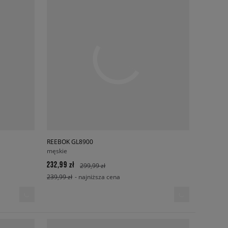
REEBOK GL8900
męskie
232,99 zł
299,99 zł
239,99 zł
- najniższa cena