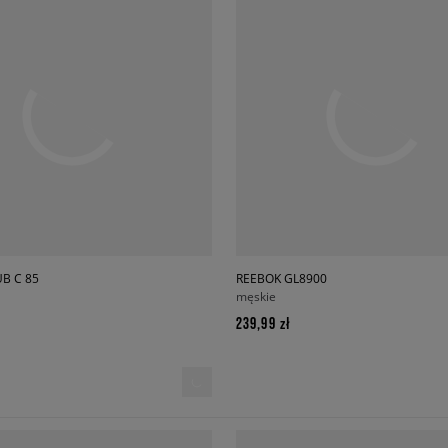
B C 85
REEBOK GL8900
męskie
239,99 zł