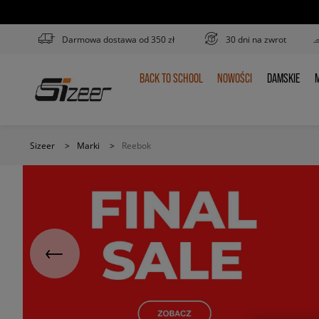
Darmowa dostawa od 350 zł
30 dni na zwrot
BACK TO SCHOOL
NOWOŚCI
DAMSKIE
M
BACK
NOWOŚCI
DAMSKIE
TO
SCHOOL
Sizeer
>
Marki
>
Reebok