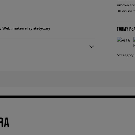
umowy spr
30 dni na 
y Web, materiał syntetyczny
FORMY PŁ
Szczegóły 
RA