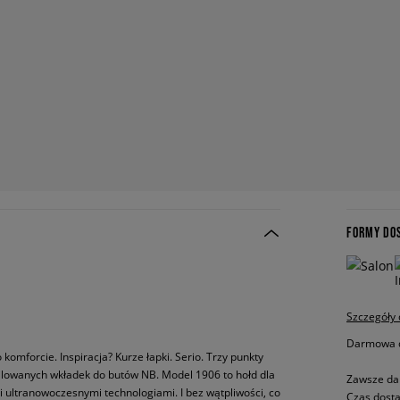
FORMY DO
Szczegóły
Darmowa do
komforcie. Inspiracja? Kurze łapki. Serio. Trzy punkty
ilowanych wkładek do butów NB. Model 1906 to hołd dla
Zawsze da
ką i ultranowoczesnymi technologiami. I bez wątpliwości, co
Czas dosta