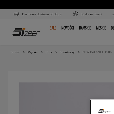
Darmowa dostawa od 350 zł
30 dni na zwrot
SALE
NOWOŚCI
DAMSKIE
MĘSKIE
DZ
SALE
NOWOŚCI
DAMSKIE
MĘSKIE
D
Sizeer
>
Męskie
>
Buty
>
Sneakersy
>
NEW BALANCE 1906