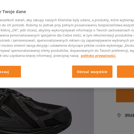
519,99 zł
699,99 zł
 Twoje dane
zelkich starań, aby zakupy naszych Klientów były udane, a produkty, które wybierają 
✛ 45
do ich potrzeb. Robimy to jednak przy pełnym poszanowaniu bezpieczeństwa wszyst
liknij „OK”, jeśli chcesz, abyśmy wykorzystywali informacje o Twoich zachowaniach na
wania personalizowanych specjalnie dla Ciebie treści, w tym rekomendacji produktó
Kolor:
cza
otrzeb i zainteresowań, spersonalizowanych reklam czy zapamiętywanie wybranych pre
i możesz zmienić swoją decyzję i ustawienia dotyczące plików cookie wybierając „Dostosu
ymywać spersonalizowanej oferty produktów, dopasowanych do Twoich preferencji, wy
W celu uzyskania więcej informacji, przeczytaj naszą
politykę prywatności.
Wybierz
tosuj
Odrzuć wszystkie
SPRA