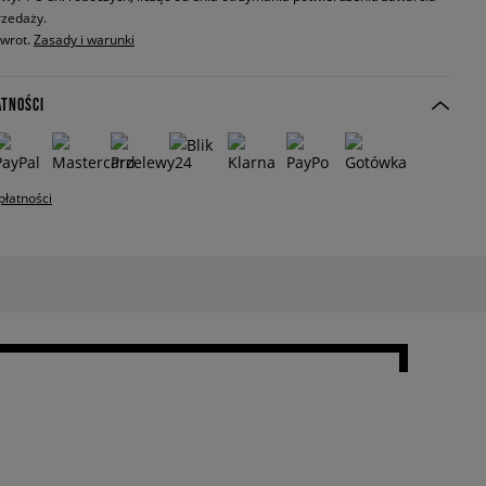
zedaży.
zwrot.
Zasady i warunki
ATNOŚCI
płatności