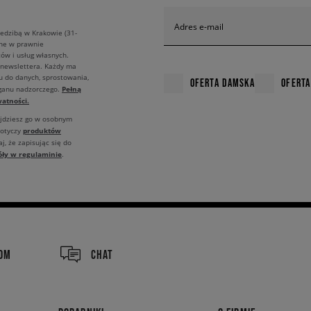
Adres e-mail
edzibą w Krakowie (31-
ane w prawnie
ów i usług własnych.
 newslettera. Każdy ma
u do danych, sprostowania,
OFERTA DAMSKA
OFERTA
Pełną
rganu nadzorczego.
atności.
ajdziesz go w osobnym
produktów
dotyczy
j, że zapisując się do
óły w regulaminie
.
COM
CHAT