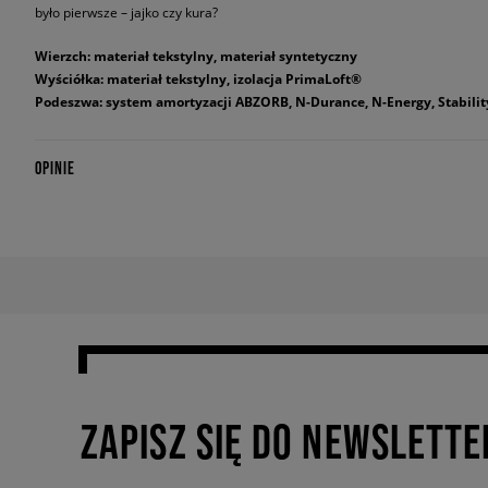
było pierwsze – jajko czy kura?
Wierzch: materiał tekstylny, materiał syntetyczny
Wyściółka: materiał tekstylny, izolacja PrimaLoft®
Podeszwa: system amortyzacji ABZORB, N-Durance, N-Energy, Stabilit
OPINIE
ZAPISZ SIĘ DO NEWSLETTE