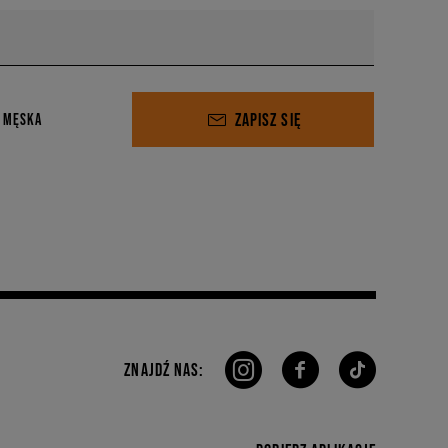
ZAPISZ SIĘ
 MĘSKA
ZNAJDŹ NAS: