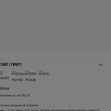
STAWY I ZWROTY
 dostaw
stawa już od 350 zł!
rmowa dostawa do Salonów
wy: 1-5 dni roboczych, licząc od dnia otrzymania potwierdzenia zawarcia