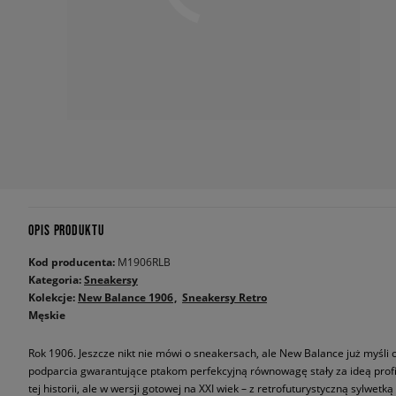
OPIS PRODUKTU
Kod producenta:
M1906RLB
Kategoria:
Sneakersy
Kolekcje:
New Balance 1906
Sneakersy Retro
Męskie
Rok 1906. Jeszcze nikt nie mówi o sneakersach, ale New Balance już myśli o 
podparcia gwarantujące ptakom perfekcyjną równowagę stały za ideą prof
tej historii, ale w wersji gotowej na XXI wiek – z retrofuturystyczną sylwet