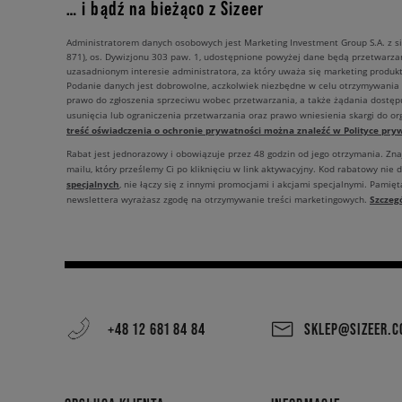
… i bądź na bieżąco z Sizeer
Administratorem danych osobowych jest Marketing Investment Group S.A. z si
871), os. Dywizjonu 303 paw. 1, udostępnione powyżej dane będą przetwarz
uzasadnionym interesie administratora, za który uważa się marketing produkt
Podanie danych jest dobrowolne, aczkolwiek niezbędne w celu otrzymywania
prawo do zgłoszenia sprzeciwu wobec przetwarzania, a także żądania dostęp
usunięcia lub ograniczenia przetwarzania oraz prawo wniesienia skargi do o
treść oświadczenia o ochronie prywatności można znaleźć w Polityce pryw
Rabat jest jednorazowy i obowiązuje przez 48 godzin od jego otrzymania. Zn
mailu, który prześlemy Ci po kliknięciu w link aktywacyjny. Kod rabatowy nie 
specjalnych
, nie łączy się z innymi promocjami i akcjami specjalnymi. Pamięta
Szczeg
newslettera wyrażasz zgodę na otrzymywanie treści marketingowych.
+48 12 681 84 84
SKLEP@SIZEER.