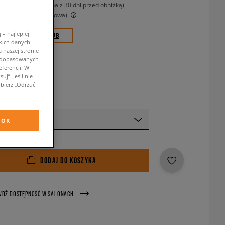
-13%
(najniższa cena z 30 dni przed obniżką)
-36%
(Cena początkowa)
– najlepiej
0 PKT. W
SIZEERCLUB
kich danych
 naszej stronie
w dopasowanych
rny
ferencji. W
j”. Jeśli nie
bierz „Odrzuć
 rozmiar
OK
DODAJ DO KOSZYKA
WDŹ DOSTĘPNOŚĆ W SALONACH