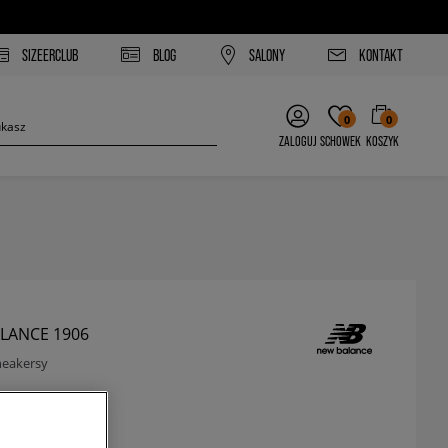
SIZEERCLUB
BLOG
SALONY
KONTAKT
0
0
ZALOGUJ
SCHOWEK
KOSZYK
LANCE 1906
neakersy
zł
z VAT