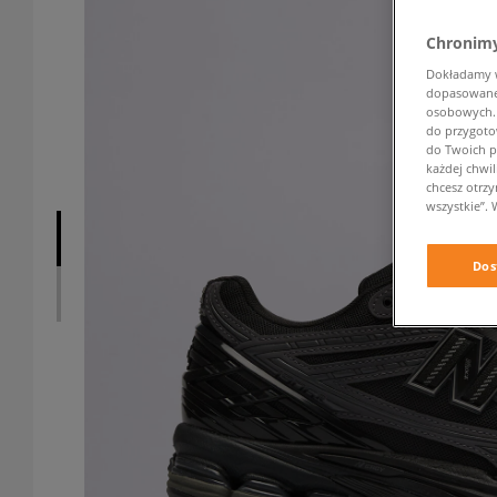
Chronimy
Dokładamy ws
dopasowane 
osobowych. K
do przygoto
do Twoich p
każdej chwil
chcesz otrz
wszystkie”. 
Dos