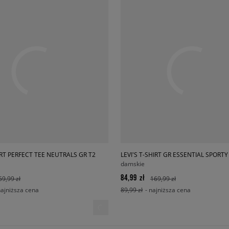
HIRT PERFECT TEE NEUTRALS GR T2
LEVI'S T-SHIRT GR ESSENTIAL SPORTY
damskie
84,99 zł
69,99 zł
169,99 zł
najniższa cena
89,99 zł
- najniższa cena