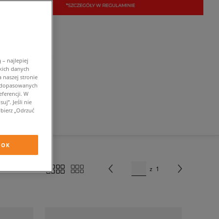
– najlepiej
kich danych
 naszej stronie
w dopasowanych
ferencji. W
j”. Jeśli nie
bierz „Odrzuć
OK
z
1