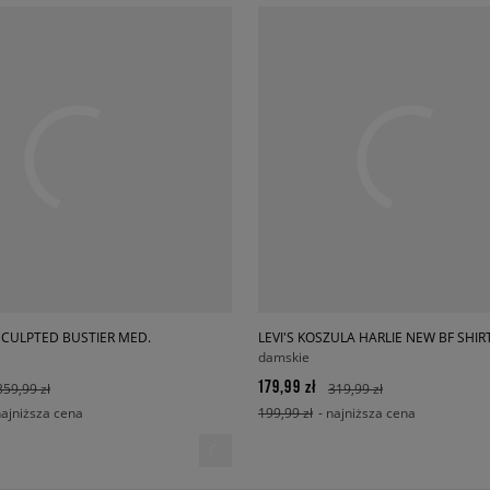
 SCULPTED BUSTIER MED.
LEVI'S KOSZULA HARLIE NEW BF SHIR
damskie
179,99 zł
359,99 zł
319,99 zł
najniższa cena
199,99 zł
- najniższa cena