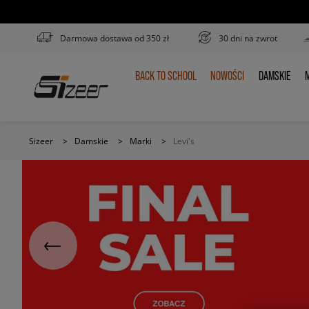
Darmowa dostawa od 350 zł
30 dni na zwrot
BACK TO SCHOOL
NOWOŚCI
DAMSKIE
M
BACK
NOWOŚCI
DAMSKIE
TO
SCHOOL
Sizeer
>
Damskie
>
Marki
>
Levi's