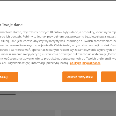
 Twoje dane
LEVI'S ODZIEŻ DAMSKA
zelkich starań, aby zakupy naszych Klientów były udane, a produkty, które wybierają 
do ich potrzeb. Robimy to jednak przy pełnym poszanowaniu bezpieczeństwa wszyst
liknij „OK”, jeśli chcesz, abyśmy wykorzystywali informacje o Twoich zachowaniach na
Kolor
wania personalizowanych specjalnie dla Ciebie treści, w tym rekomendacji produktó
otrzeb i zainteresowań, spersonalizowanych reklam czy zapamiętywanie wybranych pre
i możesz zmienić swoją decyzję i ustawienia dotyczące plików cookie wybierając „Dostosu
ymywać spersonalizowanej oferty produktów, dopasowanych do Twoich preferencji, wy
W celu uzyskania więcej informacji, przeczytaj naszą
politykę prywatności.
tosuj
Odrzuć wszystkie
tronie
z
40
wyników