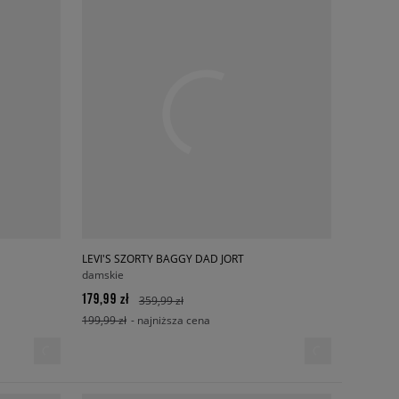
LEVI'S SZORTY BAGGY DAD JORT
damskie
179,99 zł
359,99 zł
199,99 zł
- najniższa cena