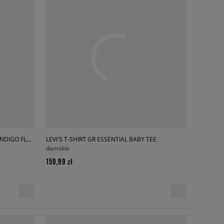
LEVI'S SPODNIE CINCH BAGGY DARK INDIGO FLAT FINISH
LEVI'S T-SHIRT GR ESSENTIAL BABY TEE
damskie
159,99 zł