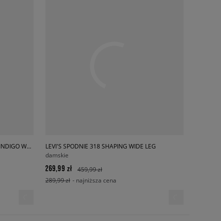
LEVI'S SPODNIE CINCH BARREL DARK INDIGO WORN IN
LEVI'S SPODNIE 318 SHAPING WIDE LEG
damskie
269,99 zł
459,99 zł
289,99 zł
- najniższa cena