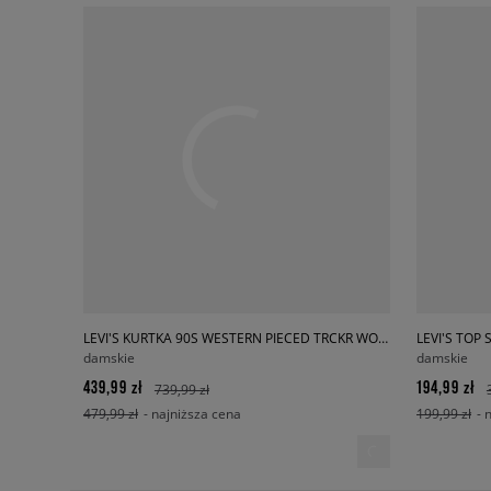
LEVI'S KURTKA 90S WESTERN PIECED TRCKR WORN IN
LEVI'S TOP
damskie
damskie
439,99 zł
194,99 zł
739,99 zł
479,99 zł
- najniższa cena
199,99 zł
- 