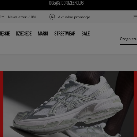
DOŁĄCZ DO SIZEERCLUB
Newsletter -10%
Aktualne promocje
ĘSKIE
DZIECIĘCE
MARKI
STREETWEAR
SALE
MĘSKIE
DZIECIĘCE
MARKI
STREETWEAR
SALE