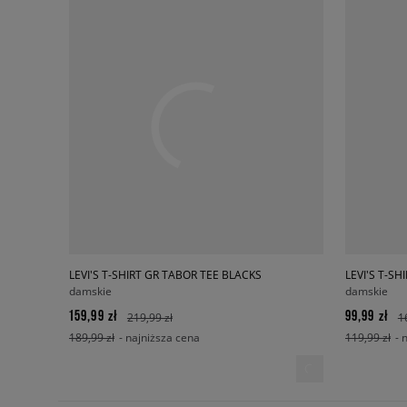
LEVI'S T-SHIRT GR TABOR TEE BLACKS
LEVI'S T-S
damskie
damskie
159,99 zł
99,99 zł
219,99 zł
1
189,99 zł
- najniższa cena
119,99 zł
- 