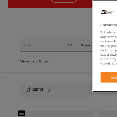
Chronimy
Dokładamy ws
dopasowane 
osobowych. K
Cena
Rozmiar
do przygoto
do Twoich p
każdej chwil
chcesz otrz
Nie wybrano filtrów.
wszystkie”. 
Dos
Ilość na s
SORTUJ
60
new