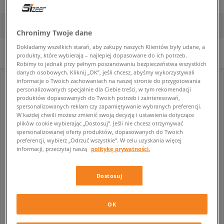
FILTRUJ
SORTUJ
Chronimy Twoje dane
Dokładamy wszelkich starań, aby zakupy naszych Klientów były udane, a
Nie wybrano filtrów.
produkty, które wybierają – najlepiej dopasowane do ich potrzeb.
Robimy to jednak przy pełnym poszanowaniu bezpieczeństwa wszystkich
danych osobowych. Kliknij „OK”, jeśli chcesz, abyśmy wykorzystywali
informacje o Twoich zachowaniach na naszej stronie do przygotowania
personalizowanych specjalnie dla Ciebie treści, w tym rekomendacji
produktów dopasowanych do Twoich potrzeb i zainteresowań,
spersonalizowanych reklam czy zapamiętywanie wybranych preferencji.
W każdej chwili możesz zmienić swoją decyzję i ustawienia dotyczące
plików cookie wybierając „Dostosuj”. Jeśli nie chcesz otrzymywać
spersonalizowanej oferty produktów, dopasowanych do Twoich
preferencji, wybierz „Odrzuć wszystkie”. W celu uzyskania więcej
informacji, przeczytaj naszą
politykę prywatności.
Dostosuj
SPRAYGROUND PLECAK SUBWAY VANDALS BACKPACK
SPRAYGROUND PLECAK PEEKING CHARACTER CHECK BACKPACK
unisex
unisex
OK
469,99 zł
469,99 zł
519,99 zł
519,99 zł
519,99 zł
- najniższa cena
519,99 zł
- najniższa cena