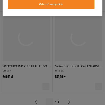
Odrzuć wszystkie
SPRAYGROUND PLECAK THAT GOLD DRAP BACKPACK
SPRAYGROUND PLECAK ENLARGED CHECK PARIS BACKPACK
unisex
unisex
649,99 zł
539,99 zł
z
1