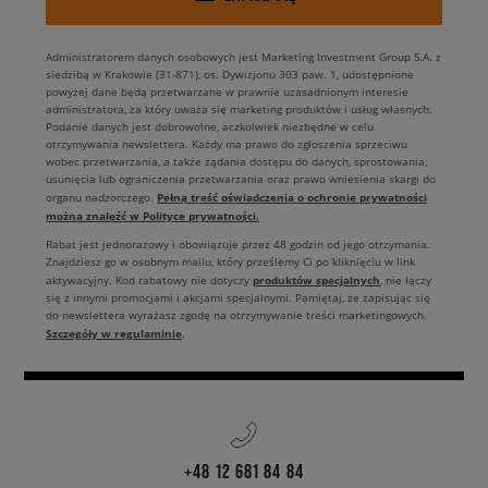
Administratorem danych osobowych jest Marketing Investment Group S.A. z
siedzibą w Krakowie (31-871), os. Dywizjonu 303 paw. 1, udostępnione
powyżej dane będą przetwarzane w prawnie uzasadnionym interesie
administratora, za który uważa się marketing produktów i usług własnych.
Podanie danych jest dobrowolne, aczkolwiek niezbędne w celu
otrzymywania newslettera. Każdy ma prawo do zgłoszenia sprzeciwu
wobec przetwarzania, a także żądania dostępu do danych, sprostowania,
usunięcia lub ograniczenia przetwarzania oraz prawo wniesienia skargi do
Pełną treść oświadczenia o ochronie prywatności
organu nadzorczego.
można znaleźć w Polityce prywatności.
Rabat jest jednorazowy i obowiązuje przez 48 godzin od jego otrzymania.
Znajdziesz go w osobnym mailu, który prześlemy Ci po kliknięciu w link
produktów specjalnych
aktywacyjny. Kod rabatowy nie dotyczy
, nie łączy
się z innymi promocjami i akcjami specjalnymi. Pamiętaj, że zapisując się
do newslettera wyrażasz zgodę na otrzymywanie treści marketingowych.
Szczegóły w regulaminie
.
+48 12 681 84 84