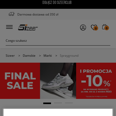
DOŁĄCZ DO SIZEERCLUB
Darmowa dostawa od 350 zł
0
0
Sizeer
>
Damskie
>
Marki
>
Sprayground
SPRAYGROUND
(4)