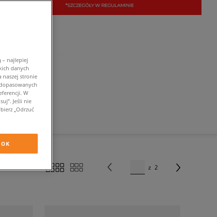
– najlepiej
kich danych
 naszej stronie
w dopasowanych
ferencji. W
j”. Jeśli nie
bierz „Odrzuć
OK
z
2