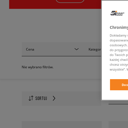
Chronimy
Dokładamy ws
dopasowane 
osobowych. K
Cena
Kategoria
do przygoto
do Twoich p
każdej chwil
chcesz otrz
Nie wybrano filtrów.
wszystkie”. 
Dos
Ilość na s
SORTUJ
60