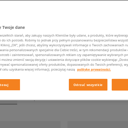
 Twoje dane
BUTY CHAMPION MĘSKIE ODZIEŻ I AKCESORIA
zelkich starań, aby zakupy naszych Klientów były udane, a produkty, które wybierają 
do ich potrzeb. Robimy to jednak przy pełnym poszanowaniu bezpieczeństwa wszyst
liknij „OK”, jeśli chcesz, abyśmy wykorzystywali informacje o Twoich zachowaniach na
Rozmiar
Kolor
wania personalizowanych specjalnie dla Ciebie treści, w tym rekomendacji produktó
otrzeb i zainteresowań, spersonalizowanych reklam czy zapamiętywanie wybranych pre
i możesz zmienić swoją decyzję i ustawienia dotyczące plików cookie wybierając „Dostosu
ymywać spersonalizowanej oferty produktów, dopasowanych do Twoich preferencji, wy
W celu uzyskania więcej informacji, przeczytaj naszą
politykę prywatności.
tosuj
Odrzuć wszystkie
tronie
z
73
wyników