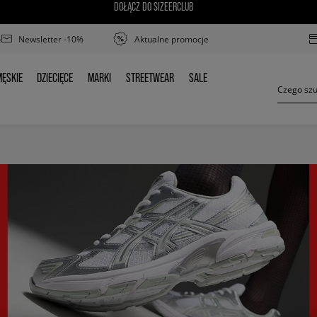
DOŁĄCZ DO SIZEERCLUB
Newsletter -10%
Aktualne promocje
ĘSKIE
DZIECIĘCE
MARKI
STREETWEAR
SALE
MĘSKIE
DZIECIĘCE
MARKI
STREETWEAR
SALE