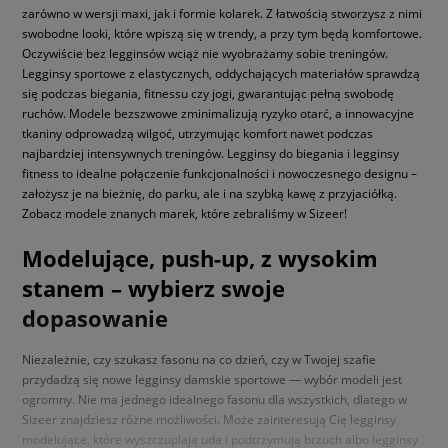
zarówno w wersji maxi, jak i formie kolarek. Z łatwością stworzysz z nimi
swobodne looki, które wpiszą się w trendy, a przy tym będą komfortowe.
Oczywiście bez legginsów wciąż nie wyobrażamy sobie treningów.
Legginsy sportowe z elastycznych, oddychających materiałów sprawdzą
się podczas biegania, fitnessu czy jogi, gwarantując pełną swobodę
ruchów. Modele bezszwowe zminimalizują ryzyko otarć, a innowacyjne
tkaniny odprowadzą wilgoć, utrzymując komfort nawet podczas
najbardziej intensywnych treningów. Legginsy do biegania i legginsy
fitness to idealne połączenie funkcjonalności i nowoczesnego designu –
założysz je na bieżnię, do parku, ale i na szybką kawę z przyjaciółką.
Zobacz modele znanych marek, które zebraliśmy w Sizeer!
Modelujące, push-up, z wysokim
stanem – wybierz swoje
dopasowanie
Niezależnie, czy szukasz fasonu na co dzień, czy w Twojej szafie
przydadzą się nowe legginsy damskie sportowe — wybór modeli jest
ogromny. Nie ma jednego idealnego fasonu dla wszystkich, dlatego w
Sizeer znajdziesz różne możliwości. Może zainteresują Cię legginsy
modelujące, które wyszczuplają uda i podtrzymują brzuch albo legginsy