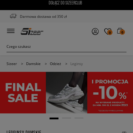
DOŁĄCZ DO SIZEERCLUB
Darmowa dostawa od 350 zł
0
0
Sizeer
>
Damskie
>
Odzież
>
Leginsy
LEGGINSY DAMSKIE
(8)