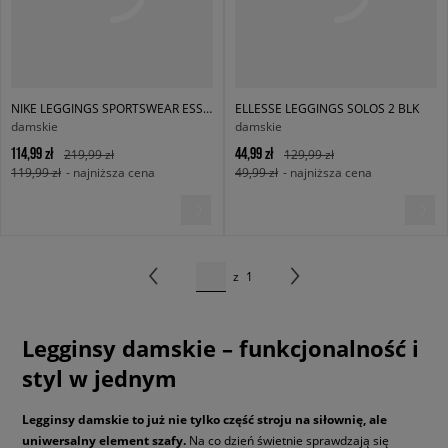
NIKE LEGGINGS SPORTSWEAR ESSENTIAL
ELLESSE LEGGINGS SOLOS 2 BLK
damskie
damskie
114,99 zł
44,99 zł
219,99 zł
129,99 zł
119,99 zł
- najniższa cena
49,99 zł
- najniższa cena
z
1
Legginsy damskie – funkcjonalność i
styl w jednym
Legginsy damskie to już nie tylko część stroju na siłownię, ale
uniwersalny element szafy.
Na co dzień świetnie sprawdzają się