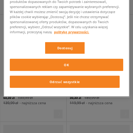
produktów dopasowanych do Twoich potrzeb i zainteresowań,
spersonalizowanych reklam czy zapamiętywanie wybranych preferencji.
W każdej chwili możesz zmienić swoją decyzję i ustawienia dotyczące
plików cookie wybierając „Dostosuj”. Jeśli nie chcesz otrzymywać
spersonalizowanej oferty produktów, dopasowanych do Twoich
preferencji, wybierz „Odrzuć wszystkie”. W celu uzyskania więcej
informacji, przeczytaj naszą
politykę prywatności.
Dostosuj
OK
Odrzuć wszystkie
FILA LEGGINGS STRIPE LEGGNG BLK/PK
NIKE LEGGINGS
damskie
damskie
69,99 zł
99,99 zł
139,99 zł
189,99 zł
139,99 zł
- najniższa cena
119,99 zł
- najniższa cena