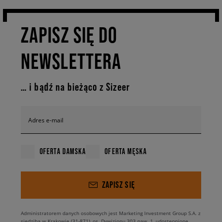
casualowych zestawieniach.
Stylizacje na każdy dzień tygodnia
ZAPISZ SIĘ DO
Legginsy basic (czarne, grafitowe lub granatowe) to uniwersalna baza,
NEWSLETTERA
która sprawdza się w niezliczonych stylizacjach – od szybkiego wyjścia
na kawę po intensywny trening. Możesz je zestawić z oversize’ową bluzą
i sneakersami, tworząc wygodny look w duchu athleisure, albo połączyć z
elegancką marynarką i trampkami, nadając codziennej stylizacji
… i bądź na bieżąco z Sizeer
nowoczesnego charakteru. Klasyczne legginsy czarne świetnie sprawdzą
się w połączeniu z topem, kurtką jeansową lub lekkim płaszczem – w
zależności od okazji i nastroju. Dzięki temu łatwo dopasujesz je do
Adres e-mail
swojego dnia, niezależnie od tego, czy planujesz spacer, spotkanie z
przyjaciółmi, czy szybki trening na świeżym powietrzu. To praktyczne i
stylowe rozwiązanie dla kobiet, które cenią komfort, modny design i
OFERTA DAMSKA
OFERTA MĘSKA
pełną swobodę, jednocześnie chcąc wyglądać dobrze w każdej sytuacji.
Odkryj wszystkie modele dostępne w Sizeer!
ZAPISZ SIĘ
Administratorem danych osobowych jest Marketing Investment Group S.A. z
siedzibą w Krakowie (31-871), os. Dywizjonu 303 paw. 1, udostępnione