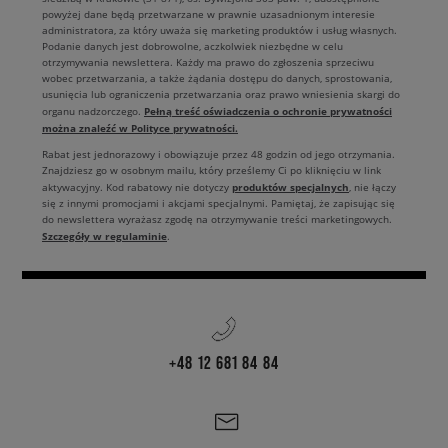
powyżej dane będą przetwarzane w prawnie uzasadnionym interesie
administratora, za który uważa się marketing produktów i usług własnych.
Podanie danych jest dobrowolne, aczkolwiek niezbędne w celu
otrzymywania newslettera. Każdy ma prawo do zgłoszenia sprzeciwu
wobec przetwarzania, a także żądania dostępu do danych, sprostowania,
usunięcia lub ograniczenia przetwarzania oraz prawo wniesienia skargi do
Pełną treść oświadczenia o ochronie prywatności
organu nadzorczego.
można znaleźć w Polityce prywatności.
Rabat jest jednorazowy i obowiązuje przez 48 godzin od jego otrzymania.
Znajdziesz go w osobnym mailu, który prześlemy Ci po kliknięciu w link
produktów specjalnych
aktywacyjny. Kod rabatowy nie dotyczy
, nie łączy
się z innymi promocjami i akcjami specjalnymi. Pamiętaj, że zapisując się
do newslettera wyrażasz zgodę na otrzymywanie treści marketingowych.
Szczegóły w regulaminie
.
+48 12 681 84 84