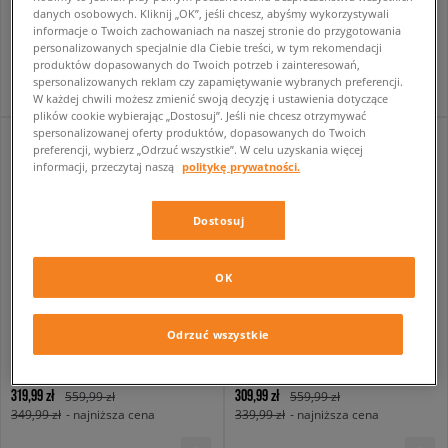
męskie
męskie
danych osobowych. Kliknij „OK”, jeśli chcesz, abyśmy wykorzystywali
informacje o Twoich zachowaniach na naszej stronie do przygotowania
249,99 zł
249,99 zł
399,99 zł
329,99 zł
personalizowanych specjalnie dla Ciebie treści, w tym rekomendacji
259,99 zł
- najniższa cena
259,99 zł
- najniższa cena
produktów dopasowanych do Twoich potrzeb i zainteresowań,
spersonalizowanych reklam czy zapamiętywanie wybranych preferencji.
W każdej chwili możesz zmienić swoją decyzję i ustawienia dotyczące
plików cookie wybierając „Dostosuj”. Jeśli nie chcesz otrzymywać
spersonalizowanej oferty produktów, dopasowanych do Twoich
preferencji, wybierz „Odrzuć wszystkie”. W celu uzyskania więcej
informacji, przeczytaj naszą
politykę prywatności.
Dostosuj
OK
Odrzuć wszystkie
PUMA FADE NITRO V1 FOOTBALL
PUMA FADE NITRO LS
męskie
męskie
319,99 zł
309,99 zł
559,99 zł
559,99 zł
349,99 zł
- najniższa cena
339,99 zł
- najniższa cena