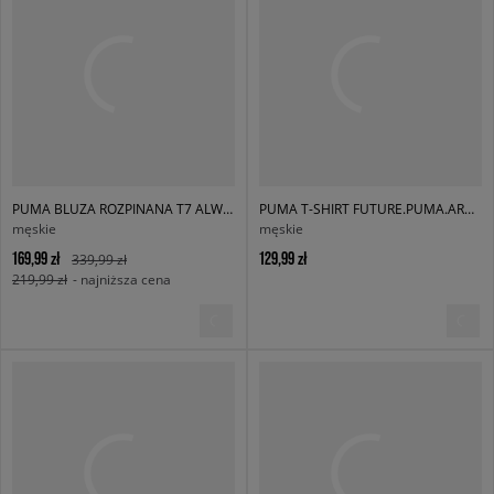
PUMA BLUZA ROZPINANA T7 ALWAYS ON TRACK JACKET DK
PUMA T-SHIRT FUTURE.PUMA.ARCHIVE RELAXED FOOTBALL JERSEY
męskie
męskie
169,99 zł
129,99 zł
339,99 zł
219,99 zł
- najniższa cena