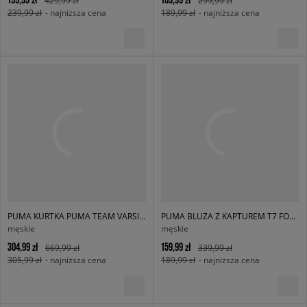
239,99 zł
- najniższa cena
189,99 zł
- najniższa cena
PUMA KURTKA PUMA TEAM VARSITY JACKET
PUMA BLUZA Z KAPTUREM T7 FOR THE FANBASE SUPER
męskie
męskie
304,99 zł
159,99 zł
669,99 zł
339,99 zł
305,99 zł
- najniższa cena
189,99 zł
- najniższa cena