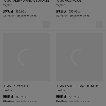
PUMA PALERMO VINTAGE UPDATE
PUMA MOSTRO OG
męskie
męskie
219,99 zł
309,99 zł
439,99 zł
559,99 zł
229,99 zł
- najniższa cena
359,99 zł
- najniższa cena
PUMA R78 WIND SD
PUMA T-SHIRT PUMA X RIPNDIP BOXY GRAPHIC TEE
męskie
męskie
189,99 zł
139,99 zł
369,99 zł
229,99 zł
195,49 zł
- najniższa cena
159,99 zł
- najniższa cena