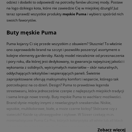
odzież i dodatki to odpowiedź na potrzeby fanów ulicznej mody. Postaw
na logo dzikiego kota, które nie zawiedzie Cię w miejskiej dżungli! Już
teraz sprawdź wszystkie produkty
męskie Puma
i wybierz spośród nich
swoich faworytów.
Buty męskie Puma
Puma kojarzy Ci się przede wszystkim z obuwiem? Słusznie! To właśnie
ono zaprowadziło brand na szczyt i pozwoliło poszerzyć asortyment o
kolejne elementy garderoby. Każdy model niezależnie od przeznaczenia
i pory roku, dla której jest dedykowany, to gwarancja najwyższej jakości i
wykonania z solidnych, wytrzymałych materiałów – skór naturalnych,
oddychających tekstyliów i wspierających paneli. Świetnie
zaprojektowane oferują maksymalny komfort i wsparcie, którego tak
potrzebujesz na co dzień. Design? Puma to prawdziwa legenda
streetwearu, która jednocześnie czerpie z najlepszych miejskich tradycji
i sama kreuje nowe trendy. Buty męskie Puma to wachlarz możliwości.
Brand słynie między innymi z rewelacyjnych sneakersów. Niskie,
wysokie, multikolorowe, białe, a może czarne kicksy? Skórzane czy z
siateczki? Każde są ultrawygodne i stylowe. W Sizeer czekają m.in.
minimalistyczne Puma Ca Pro, których kolorystyka all white lub all black
odnajdzie się w każdym secie. Szukasz sneakersów do kostki? Sprawdź
Zobacz więcej
inspirowane koszykówką Puma Graviton Mid. Fanom futurystycznych