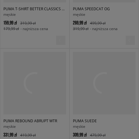
PUMA T-SHIRT BETTER CLASSICS POLO CREW TR
PUMA SPEEDCAT OG
męskie
męskie
159,99 zł
269,99 zł
319,99 zł
499,99 zł
179,99 zł
- najniższa cena
319,99 zł
- najniższa cena
PUMA REBOUND ABRUPT WTR
PUMA SUEDE
męskie
męskie
331,99 zł
309,99 zł
419,99 zł
479,99 zł