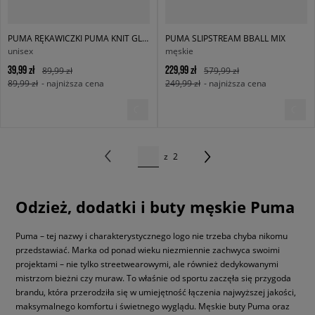
PUMA RĘKAWICZKI PUMA KNIT GLOVES
PUMA SLIPSTREAM BBALL MIX
unisex
męskie
39,99 zł
229,99 zł
89,99 zł
579,99 zł
89,99 zł
- najniższa cena
249,99 zł
- najniższa cena
z
2
Odzież, dodatki i buty męskie Puma
Puma – tej nazwy i charakterystycznego logo nie trzeba chyba nikomu
przedstawiać. Marka od ponad wieku niezmiennie zachwyca swoimi
projektami – nie tylko streetwearowymi, ale również dedykowanymi
mistrzom bieżni czy muraw. To właśnie od sportu zaczęła się przygoda
brandu, która przerodziła się w umiejętność łączenia najwyższej jakości,
maksymalnego komfortu i świetnego wyglądu. Męskie buty Puma oraz