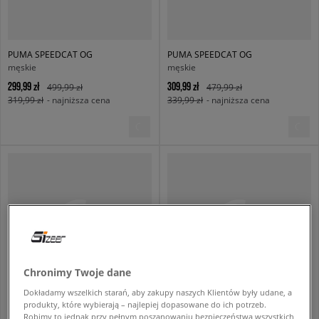
PUMA SPEEDCAT OG
PUMA SPEEDCAT OG
męskie
męskie
299,99 zł
309,99 zł
499,99 zł
479,99 zł
319,99 zł
- najniższa cena
339,99 zł
- najniższa cena
Chronimy Twoje dane
Dokładamy wszelkich starań, aby zakupy naszych Klientów były udane, a
produkty, które wybierają – najlepiej dopasowane do ich potrzeb.
PUMA SUEDE CLASSIC
PUMA VOLTAIC EVO
Robimy to jednak przy pełnym poszanowaniu bezpieczeństwa wszystkich