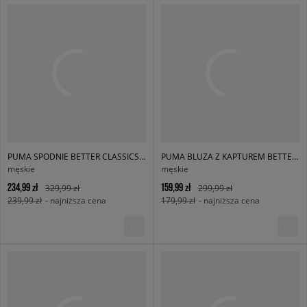
PUMA SPODNIE BETTER CLASSICS WOVEN PANTS
PUMA BLUZA Z KAPTUREM BETTER CLASSICS RELAXED
męskie
męskie
234,99 zł
159,99 zł
329,99 zł
299,99 zł
239,99 zł
- najniższa cena
179,99 zł
- najniższa cena