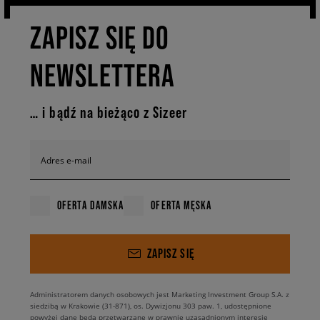
wybór męskich produktów Puma czeka w Sizeer.
ZAPISZ SIĘ DO
NEWSLETTERA
… i bądź na bieżąco z Sizeer
Adres e-mail
OFERTA DAMSKA
OFERTA MĘSKA
ZAPISZ SIĘ
Administratorem danych osobowych jest Marketing Investment Group S.A. z
siedzibą w Krakowie (31-871), os. Dywizjonu 303 paw. 1, udostępnione
powyżej dane będą przetwarzane w prawnie uzasadnionym interesie