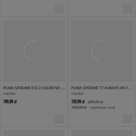
PUMA SPODNIE ESS 2 COLOR NO. 1 LOGO SWEATPANTS FL CL
PUMA SPODNIE T7 ALWAYS ON TRACK PANTS DK CL
męskie
męskie
199,99 zł
139,99 zł
299,99 zł
169,99 zł
- najniższa cena