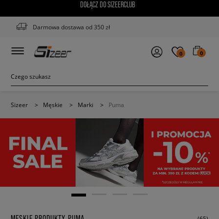
DOŁĄCZ DO SIZEERCLUB
Darmowa dostawa od 350 zł
0
0
Sizeer
>
Męskie
>
Marki
>
Puma
MĘSKIE PRODUKTY PUMA
(65)