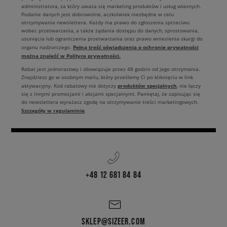
administratora, za który uważa się marketing produktów i usług własnych.
Podanie danych jest dobrowolne, aczkolwiek niezbędne w celu
otrzymywania newslettera. Każdy ma prawo do zgłoszenia sprzeciwu
wobec przetwarzania, a także żądania dostępu do danych, sprostowania,
usunięcia lub ograniczenia przetwarzania oraz prawo wniesienia skargi do
Pełną treść oświadczenia o ochronie prywatności
organu nadzorczego.
można znaleźć w Polityce prywatności.
Rabat jest jednorazowy i obowiązuje przez 48 godzin od jego otrzymania.
Znajdziesz go w osobnym mailu, który prześlemy Ci po kliknięciu w link
produktów specjalnych
aktywacyjny. Kod rabatowy nie dotyczy
, nie łączy
się z innymi promocjami i akcjami specjalnymi. Pamiętaj, że zapisując się
do newslettera wyrażasz zgodę na otrzymywanie treści marketingowych.
Szczegóły w regulaminie
.
+48 12 681 84 84
SKLEP@SIZEER.COM