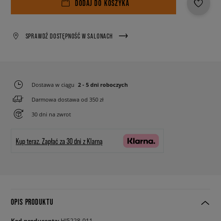
DODAJ DO KOSZYKA
SPRAWDŹ DOSTĘPNOŚĆ W SALONACH
Dostawa w ciągu
2 - 5 dni roboczych
Darmowa dostawa od 350 zł
30 dni na zwrot
Kup teraz.
Zapłać za 30 dni z Klarną
OPIS PRODUKTU
Kod producenta:
HJ5228-011