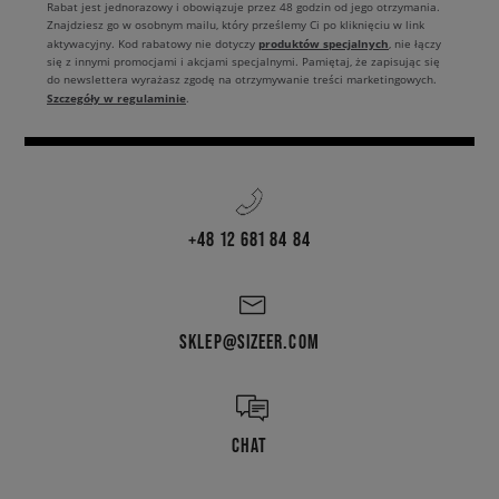
Rabat jest jednorazowy i obowiązuje przez 48 godzin od jego otrzymania.
Znajdziesz go w osobnym mailu, który prześlemy Ci po kliknięciu w link
produktów specjalnych
aktywacyjny. Kod rabatowy nie dotyczy
, nie łączy
się z innymi promocjami i akcjami specjalnymi. Pamiętaj, że zapisując się
do newslettera wyrażasz zgodę na otrzymywanie treści marketingowych.
Szczegóły w regulaminie
.
+48 12 681 84 84
SKLEP@SIZEER.COM
CHAT