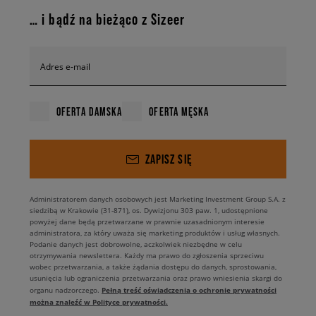
… i bądź na bieżąco z Sizeer
Adres e-mail
OFERTA DAMSKA
OFERTA MĘSKA
ZAPISZ SIĘ
Administratorem danych osobowych jest Marketing Investment Group S.A. z
siedzibą w Krakowie (31-871), os. Dywizjonu 303 paw. 1, udostępnione
powyżej dane będą przetwarzane w prawnie uzasadnionym interesie
administratora, za który uważa się marketing produktów i usług własnych.
Podanie danych jest dobrowolne, aczkolwiek niezbędne w celu
otrzymywania newslettera. Każdy ma prawo do zgłoszenia sprzeciwu
wobec przetwarzania, a także żądania dostępu do danych, sprostowania,
usunięcia lub ograniczenia przetwarzania oraz prawo wniesienia skargi do
Pełną treść oświadczenia o ochronie prywatności
organu nadzorczego.
można znaleźć w Polityce prywatności.