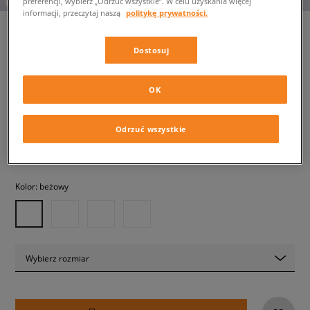
preferencji, wybierz „Odrzuć wszystkie”. W celu uzyskania więcej
informacji, przeczytaj naszą
politykę prywatności.
Dostosuj
NIKE V5 RNR
męskie, sneakersy
OK
369,99 zł
z VAT
Odrzuć wszystkie
✛ 370 PKT. W
SIZEERCLUB
Kolor:
beżowy
Wybierz rozmiar