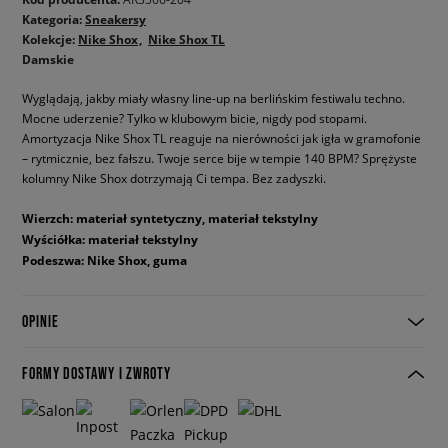
Kategoria:
Sneakersy
Kolekcje:
Nike Shox
Nike Shox TL
Damskie
Wyglądają, jakby miały własny line-up na berlińskim festiwalu techno.
Mocne uderzenie? Tylko w klubowym bicie, nigdy pod stopami.
Amortyzacja Nike Shox TL reaguje na nierówności jak igła w gramofonie
– rytmicznie, bez fałszu. Twoje serce bije w tempie 140 BPM? Sprężyste
kolumny Nike Shox dotrzymają Ci tempa. Bez zadyszki.
Wierzch: materiał syntetyczny, materiał tekstylny
Wyściółka: materiał tekstylny
Podeszwa: Nike Shox, guma
OPINIE
FORMY DOSTAWY I ZWROTY