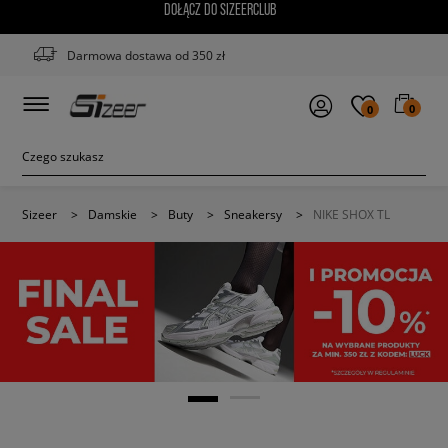
DOŁĄCZ DO SIZEERCLUB
Darmowa dostawa od 350 zł
0
0
Sizeer
>
Damskie
>
Buty
>
Sneakersy
>
NIKE SHOX TL