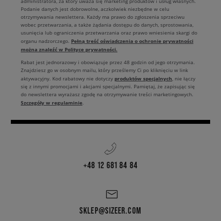
administratora, za który uważa się marketing produktów i usług własnych.
Podanie danych jest dobrowolne, aczkolwiek niezbędne w celu
otrzymywania newslettera. Każdy ma prawo do zgłoszenia sprzeciwu
wobec przetwarzania, a także żądania dostępu do danych, sprostowania,
usunięcia lub ograniczenia przetwarzania oraz prawo wniesienia skargi do
Pełną treść oświadczenia o ochronie prywatności
organu nadzorczego.
można znaleźć w Polityce prywatności.
Rabat jest jednorazowy i obowiązuje przez 48 godzin od jego otrzymania.
Znajdziesz go w osobnym mailu, który prześlemy Ci po kliknięciu w link
produktów specjalnych
aktywacyjny. Kod rabatowy nie dotyczy
, nie łączy
się z innymi promocjami i akcjami specjalnymi. Pamiętaj, że zapisując się
do newslettera wyrażasz zgodę na otrzymywanie treści marketingowych.
Szczegóły w regulaminie
.
+48 12 681 84 84
SKLEP@SIZEER.COM