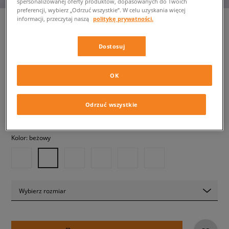
spersonalizowanej oferty produktów, dopasowanych do Twoich
preferencji, wybierz „Odrzuć wszystkie”. W celu uzyskania więcej
informacji, przeczytaj naszą
politykę prywatności.
Dostosuj
NIKE SHOX TL
damskie, sneakersy
OK
739,99 zł
z VAT
Odrzuć wszystkie
✛ 740 PKT. W
SIZEERCLUB
Kolor:
beżowy
Wybierz rozmiar