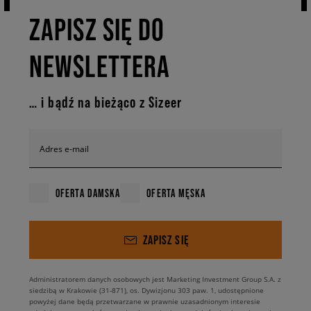
ZAPISZ SIĘ DO
NEWSLETTERA
… i bądź na bieżąco z Sizeer
Adres e-mail
OFERTA DAMSKA
OFERTA MĘSKA
ZAPISZ SIĘ
Administratorem danych osobowych jest Marketing Investment Group S.A. z
siedzibą w Krakowie (31-871), os. Dywizjonu 303 paw. 1, udostępnione
powyżej dane będą przetwarzane w prawnie uzasadnionym interesie