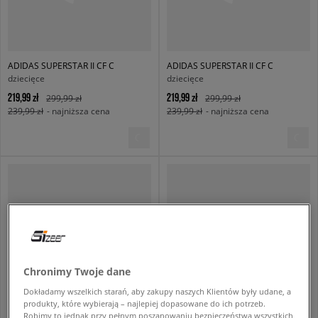
ADIDAS SUPERSTAR II CF C
ADIDAS SUPERSTAR II CF C
dziecięce
dziecięce
219,99 zł
219,99 zł
299,99 zł
299,99 zł
239,99 zł
- najniższa cena
239,99 zł
- najniższa cena
Chronimy Twoje dane
Dokładamy wszelkich starań, aby zakupy naszych Klientów były udane, a
produkty, które wybierają – najlepiej dopasowane do ich potrzeb.
Robimy to jednak przy pełnym poszanowaniu bezpieczeństwa wszystkich