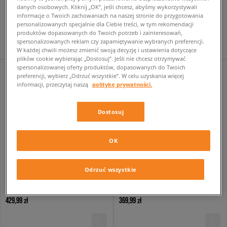
ADIDAS HANDBALL SPEZIAL J
JORDAN AIR 1 LOW GS
danych osobowych. Kliknij „OK”, jeśli chcesz, abyśmy wykorzystywali
dziecięce
dziecięce
informacje o Twoich zachowaniach na naszej stronie do przygotowania
personalizowanych specjalnie dla Ciebie treści, w tym rekomendacji
399,99 zł
419,99 zł
produktów dopasowanych do Twoich potrzeb i zainteresowań,
spersonalizowanych reklam czy zapamiętywanie wybranych preferencji.
W każdej chwili możesz zmienić swoją decyzję i ustawienia dotyczące
plików cookie wybierając „Dostosuj”. Jeśli nie chcesz otrzymywać
spersonalizowanej oferty produktów, dopasowanych do Twoich
preferencji, wybierz „Odrzuć wszystkie”. W celu uzyskania więcej
informacji, przeczytaj naszą
politykę prywatności.
Dostosuj
OK
Odrzuć wszystkie
NIKE AIR FORCE 1
NIKE P-6000 BG
dziecięce
dziecięce
429,99 zł
369,99 zł