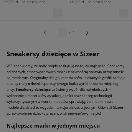
329,99 zł
- najniższa cena
179,99 zł
- najniższa cena
z
4
Sneakersy dziecięce w Sizeer
W Sizeer wiemy, że małe stópki zasługują na to, co najlepsze. Sneakersy
od znanych, streetwear’owych marek z pewnością sprawią przyjemność
najmłodszym. Oryginalny design, moc wzorów i ciekawych grafik zadbają
o to, by mały miłośnik sportstyl’owego looku wyróżnił się na miejskiej
ulicy.
Sneakersy dziecięce
to świetny wybór dla najmłodszych –
wykonanie z materiałów wysokiej jakości oraz szereg technologii
wykorzystywanych w tworzeniu butów sprawiają, że sneakersowe
modele dla dzieci to wygoda i funkcjonalność w jednym. Odwiedź Sizeer i
spraw swojemu dziecku prezent w streetwear’owym stylu!
Najlepsze marki w jednym miejscu