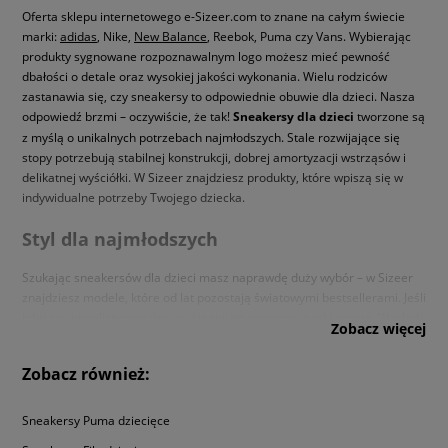
Oferta sklepu internetowego e-Sizeer.com to znane na całym świecie
marki:
adidas
, Nike,
New Balance
, Reebok, Puma czy Vans. Wybierając
produkty sygnowane rozpoznawalnym logo możesz mieć pewność
dbałości o detale oraz wysokiej jakości wykonania. Wielu rodziców
zastanawia się, czy sneakersy to odpowiednie obuwie dla dzieci. Nasza
odpowiedź brzmi – oczywiście, że tak!
Sneakersy dla dzieci
tworzone są
z myślą o unikalnych potrzebach najmłodszych. Stale rozwijające się
stopy potrzebują stabilnej konstrukcji, dobrej amortyzacji wstrząsów i
delikatnej wyściółki. W Sizeer znajdziesz produkty, które wpiszą się w
indywidualne potrzeby Twojego dziecka.
Styl dla najmłodszych
Szukając sneakersów dla dzieci masz naprawdę duży wybór – w Sizeer
znajdziesz modele, które od lat pozostają światowymi bestsellerami. Jeśli
lubisz minimalistyczny design, sięgnij po propozycje od
Lacoste
. Wygląd
Zobacz więcej
inspirowany kortem tenisowym przypadnie do gustu wszystkim małym
fanom stylowego looku. Twoje dziecko lubi bawić się modą? Postaw na
Zobacz również:
modele od kultowej marki Nike. Buty sygnowane ikonicznym Swooshem
to synonim sportstylu w najlepszym wydaniu. Zależy Ci na najwyższej
jakości wykonania? Postaw na
buty New Balance dziecięce
. Marka, która
Sneakersy Puma dziecięce
zasłynęła z innowacyjnego systemu amortyzacji butów, ze pewnością