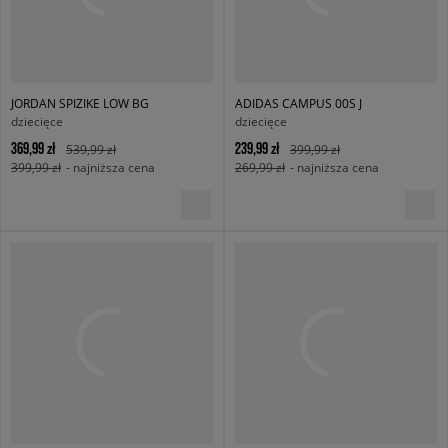
JORDAN SPIZIKE LOW BG
ADIDAS CAMPUS 00S J
dziecięce
dziecięce
369,99 zł
239,99 zł
539,99 zł
399,99 zł
399,99 zł
- najniższa cena
269,99 zł
- najniższa cena