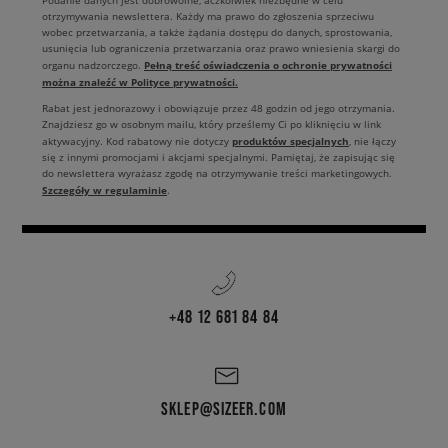
Podanie danych jest dobrowolne, aczkolwiek niezbędne w celu
otrzymywania newslettera. Każdy ma prawo do zgłoszenia sprzeciwu
wobec przetwarzania, a także żądania dostępu do danych, sprostowania,
usunięcia lub ograniczenia przetwarzania oraz prawo wniesienia skargi do
Pełną treść oświadczenia o ochronie prywatności
organu nadzorczego.
można znaleźć w Polityce prywatności.
Rabat jest jednorazowy i obowiązuje przez 48 godzin od jego otrzymania.
Znajdziesz go w osobnym mailu, który prześlemy Ci po kliknięciu w link
produktów specjalnych
aktywacyjny. Kod rabatowy nie dotyczy
, nie łączy
się z innymi promocjami i akcjami specjalnymi. Pamiętaj, że zapisując się
do newslettera wyrażasz zgodę na otrzymywanie treści marketingowych.
Szczegóły w regulaminie
.
+48 12 681 84 84
SKLEP@SIZEER.COM