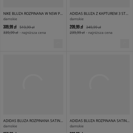
NIKE BLUZA ROZPINANA W NSW PLEATED JKT
ADIDAS BLUZA Z KAPTUREM 3 STRIPES HOODY
damskie
damskie
309,99 zł
209,99 zł
519,99 zł
349,99 zł
339,99 zł
- najniższa cena
239,99 zł
- najniższa cena
ADIDAS BLUZA ROZPINANA SATIN LACE TRACK TOP LOOSE FIREBIRD
ADIDAS BLUZA ROZPINANA SATIN LACE TRACK TOP LOOSE FIREBIRD
damskie
damskie