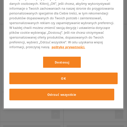
danych osobowych. Kliknij „OK”, jeśli chcesz, abyśmy wykorzystywali
329,99 zł
329,99 zł
informacje o Twoich zachowaniach na naszej stronie do przygotowania
personalizowanych specjalnie dla Ciebie treści, w tym rekomendacji
produktów dopasowanych do Twoich potrzeb i zainteresowań,
spersonalizowanych reklam czy zapamiętywanie wybranych preferencji.
W każdej chwili możesz zmienić swoją decyzję i ustawienia dotyczące
plików cookie wybierając „Dostosuj”. Jeśli nie chcesz otrzymywać
spersonalizowanej oferty produktów, dopasowanych do Twoich
preferencji, wybierz „Odrzuć wszystkie”. W celu uzyskania więcej
informacji, przeczytaj naszą
politykę prywatności.
Dostosuj
OK
JORDAN BLUZA ROZPINANA Z KAPTUREM W J BRK FLC FZ BB
NIKE BLUZA W NK STDO FLC MW OS CROP
Odrzuć wszystkie
damskie
damskie
299,99 zł
269,99 zł