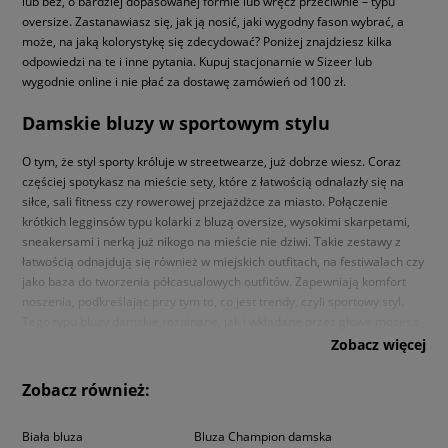
lub bez, o bardziej dopasowanej formie lub wręcz przeciwnie – typu
oversize. Zastanawiasz się, jak ją nosić, jaki wygodny fason wybrać, a
może, na jaką kolorystykę się zdecydować? Poniżej znajdziesz kilka
odpowiedzi na te i inne pytania. Kupuj stacjonarnie w Sizeer lub
wygodnie online i nie płać za dostawę zamówień od 100 zł.
Damskie bluzy w sportowym stylu
O tym, że styl sporty króluje w streetwearze, już dobrze wiesz. Coraz
częściej spotykasz na mieście sety, które z łatwością odnalazły się na
siłce, sali fitness czy rowerowej przejażdżce za miasto. Połączenie
krótkich legginsów typu kolarki z bluzą oversize, wysokimi skarpetami,
sneakersami i nerką już nikogo na mieście nie dziwi. Takie zestawy z
łatwością odnajdują się również w miejskich outfitach, na festiwalach czy
jako baza do tworzenia półcasualowych outfitów. Zapewniają komfort
noszenia, podkreślając przy tym to, co jest trendy, czyli sportowy styl.
Tego typu bluzy damskie rozpinane, jak i wkładane przez głowę możesz
nosić na wiele sposobów, łącząc je nie tylko z szortami czy legginsami,
Zobacz więcej
ale i luźną sukienką. Odnajdą się w towarzystwie jeansów i butów o
sportowym DNA, kolarek i czapki z daszkiem, jak i bawełnianej sukienki.
Zobacz również:
Niezależnie, czy wybierasz krój oversize czy bardziej dopasowane
modele, jesteśmy pewni, że wykorzystasz je do biegania po mieście,
Biała bluza
Bluza Champion damska
przemieszczania się po nim na rowerze, jak i do tworzenia setów