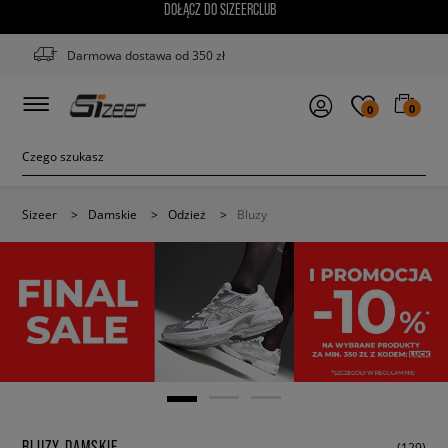
DOŁĄCZ DO SIZEERCLUB
Darmowa dostawa od 350 zł
0
0
Sizeer
>
Damskie
>
Odzież
>
Bluzy
BLUZY DAMSKIE
(129)