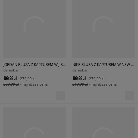
JORDAN BLUZA Z KAPTUREM W J BRK FLC PO 24
NIKE BLUZA Z KAPTUREM W NSW PHNX FLC OS PO HOODIE
damskie
damskie
199,99 zł
199,99 zł
279,99 zł
279,99 zł
209,99 zł
- najniższa cena
219,99 zł
- najniższa cena