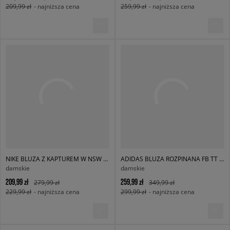
209,99 zł
- najniższa cena
259,99 zł
- najniższa cena
NIKE BLUZA Z KAPTUREM W NSW PHNX FLC OS PO HOODIE
ADIDAS BLUZA ROZPINANA FB TT LOOSE
damskie
damskie
209,99 zł
259,99 zł
279,99 zł
349,99 zł
229,99 zł
- najniższa cena
299,99 zł
- najniższa cena