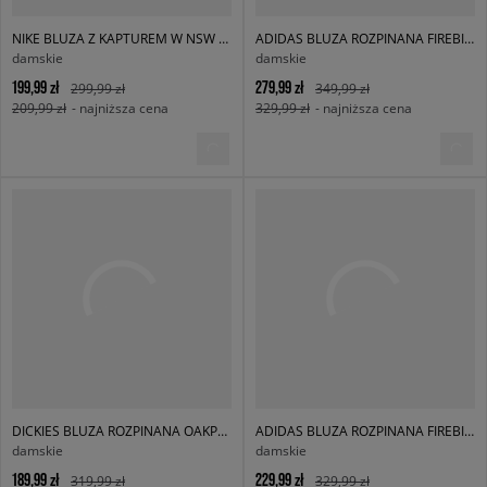
NIKE BLUZA Z KAPTUREM W NSW PHNX FLC REMIX OOS HDY
ADIDAS BLUZA ROZPINANA FIREBIRD TT
damskie
damskie
199,99 zł
279,99 zł
299,99 zł
349,99 zł
209,99 zł
- najniższa cena
329,99 zł
- najniższa cena
DICKIES BLUZA ROZPINANA OAKPORT ZIP HOODIE
ADIDAS BLUZA ROZPINANA FIREBIRD
damskie
damskie
189,99 zł
229,99 zł
319,99 zł
329,99 zł