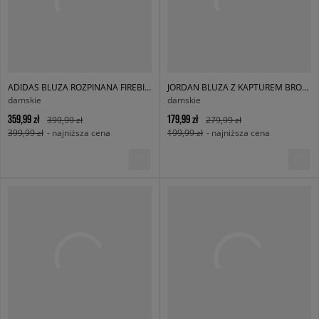
ADIDAS BLUZA ROZPINANA FIREBIRD TT D
JORDAN BLUZA Z KAPTUREM BROOKLYN FLEECE
damskie
damskie
359,99 zł
179,99 zł
399,99 zł
279,99 zł
399,99 zł
- najniższa cena
199,99 zł
- najniższa cena