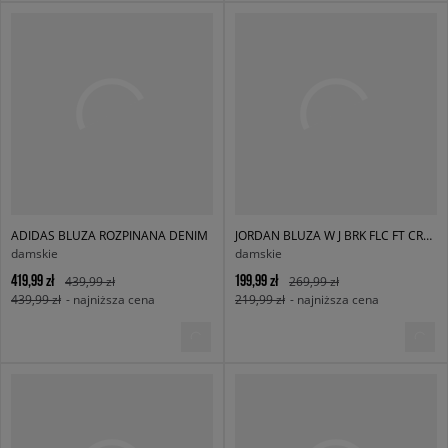
ADIDAS BLUZA ROZPINANA DENIM
JORDAN BLUZA W J BRK FLC FT CREW 24
damskie
damskie
419,99 zł
199,99 zł
439,99 zł
269,99 zł
439,99 zł
- najniższa cena
219,99 zł
- najniższa cena