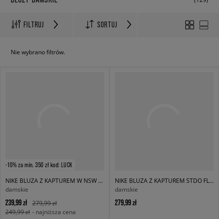
FILTRUJ
SORTUJ
Nie wybrano filtrów.
-10% za min. 350 zł kod: LUCK
NIKE BLUZA Z KAPTUREM W NSW PHNX FLC OS
NIKE BLUZA Z KAPTUREM STDO FLC MW OS PO HDY
damskie
damskie
239,99 zł
279,99 zł
279,99 zł
249,99 zł
- najniższa cena