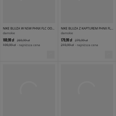
NIKE BLUZA W NSW PHNX FLC OOS CREW
NIKE BLUZA Z KAPTUREM PHNX FLC OS HOODIE W NSW
damskie
damskie
169,99 zł
179,99 zł
269,99 zł
279,99 zł
199,99 zł
- najniższa cena
219,99 zł
- najniższa cena