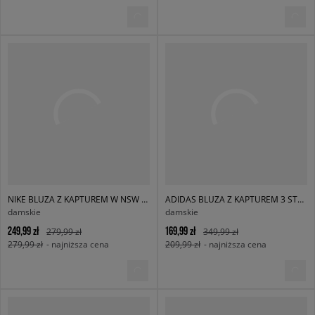
NIKE BLUZA Z KAPTUREM W NSW PHNX FLC OS PO HOODIE
ADIDAS BLUZA Z KAPTUREM 3 STRIPES HOODY
damskie
damskie
249,99 zł
169,99 zł
279,99 zł
349,99 zł
279,99 zł
- najniższa cena
209,99 zł
- najniższa cena