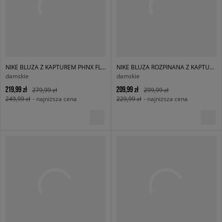
NIKE BLUZA Z KAPTUREM PHNX FLC OOS HOODIE W NSW
NIKE BLUZA ROZPINANA Z KAPTUREM W NSW PHNX FLC
damskie
damskie
219,99 zł
209,99 zł
279,99 zł
299,99 zł
249,99 zł
- najniższa cena
229,99 zł
- najniższa cena