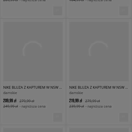
NIKE BLUZA Z KAPTUREM W NSW PHNX FLC OS CREW
NIKE BLUZA Z KAPTUREM W NSW PHNX FLC OOS PO HOODIE
damskie
damskie
209,99 zł
219,99 zł
279,99 zł
279,99 zł
249,99 zł
- najniższa cena
239,99 zł
- najniższa cena