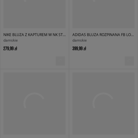
NIKE BLUZA Z KAPTUREM W NK STDO FLC OS PO HDY
ADIDAS BLUZA ROZPINANA FB LOOSE TT
damskie
damskie
279,99 zł
399,99 zł