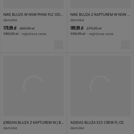
NIKE BLUZA W NSW PHNX FLC OOS CREW
NIKE BLUZA Z KAPTUREM W NSW PHNX FLC OS PO HOODIE
damskie
damskie
179,99 zł
189,99 zł
269,99 zł
279,99 zł
189,99 zł
- najniższa cena
199,99 zł
- najniższa cena
JORDAN BLUZA Z KAPTUREM W J BRK FLC PO 24
ADIDAS BLUZA ESS CREW FL OS
damskie
damskie