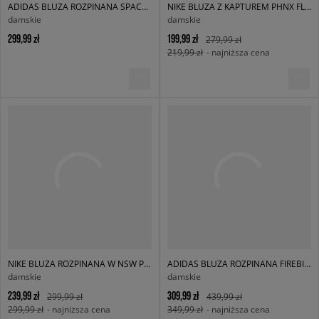
ADIDAS BLUZA ROZPINANA SPACER TT
NIKE BLUZA Z KAPTUREM PHNX FLC OS HOODIE W NSW
damskie
damskie
299,99 zł
199,99 zł
279,99 zł
219,99 zł
- najniższa cena
NIKE BLUZA ROZPINANA W NSW PHNX FLC FZ OS HOODIE PHOENIX
ADIDAS BLUZA ROZPINANA FIREBIRD TT
damskie
damskie
239,99 zł
309,99 zł
299,99 zł
439,99 zł
299,99 zł
- najniższa cena
349,99 zł
- najniższa cena