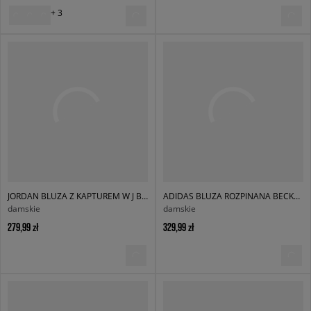
+ 3
JORDAN BLUZA Z KAPTUREM W J BRK FLC PO BB
ADIDAS BLUZA ROZPINANA BECKENBAUER TRACK TOP
damskie
damskie
279,99 zł
329,99 zł