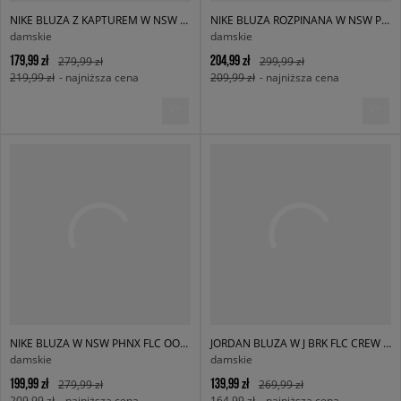
NIKE BLUZA Z KAPTUREM W NSW PHNX FLC OOS PO HOODIE
NIKE BLUZA ROZPINANA W NSW PHNX FLC FZ OS HOODIE
damskie
damskie
179,99 zł
204,99 zł
279,99 zł
299,99 zł
219,99 zł
- najniższa cena
209,99 zł
- najniższa cena
NIKE BLUZA W NSW PHNX FLC OOS PO HOODIE
JORDAN BLUZA W J BRK FLC CREW 24
damskie
damskie
199,99 zł
139,99 zł
279,99 zł
269,99 zł
209,99 zł
- najniższa cena
164,99 zł
- najniższa cena