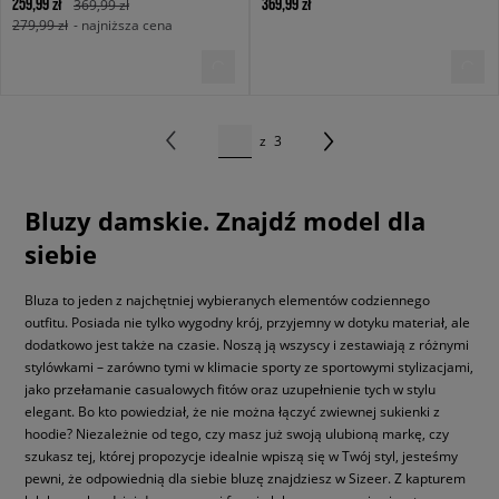
259,99 zł
369,99 zł
369,99 zł
279,99 zł
- najniższa cena
z
3
Bluzy damskie. Znajdź model dla
siebie
Bluza to jeden z najchętniej wybieranych elementów codziennego
outfitu. Posiada nie tylko wygodny krój, przyjemny w dotyku materiał, ale
dodatkowo jest także na czasie. Noszą ją wszyscy i zestawiają z różnymi
stylówkami – zarówno tymi w klimacie sporty ze sportowymi stylizacjami,
jako przełamanie casualowych fitów oraz uzupełnienie tych w stylu
elegant. Bo kto powiedział, że nie można łączyć zwiewnej sukienki z
hoodie? Niezależnie od tego, czy masz już swoją ulubioną markę, czy
szukasz tej, której propozycje idealnie wpiszą się w Twój styl, jesteśmy
pewni, że odpowiednią dla siebie bluzę znajdziesz w Sizeer. Z kapturem