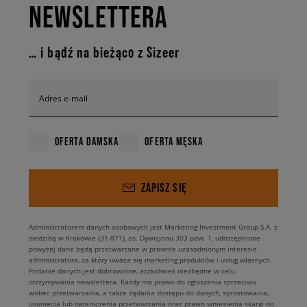
NEWSLETTERA
… i bądź na bieżąco z Sizeer
Adres e-mail
OFERTA DAMSKA
OFERTA MĘSKA
ZAPISZ SIĘ
Administratorem danych osobowych jest Marketing Investment Group S.A. z
siedzibą w Krakowie (31-871), os. Dywizjonu 303 paw. 1, udostępnione
powyżej dane będą przetwarzane w prawnie uzasadnionym interesie
administratora, za który uważa się marketing produktów i usług własnych.
Podanie danych jest dobrowolne, aczkolwiek niezbędne w celu
otrzymywania newslettera. Każdy ma prawo do zgłoszenia sprzeciwu
wobec przetwarzania, a także żądania dostępu do danych, sprostowania,
usunięcia lub ograniczenia przetwarzania oraz prawo wniesienia skargi do