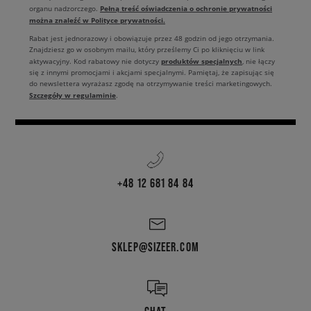
Pełną treść oświadczenia o ochronie prywatności
organu nadzorczego.
można znaleźć w Polityce prywatności.
Rabat jest jednorazowy i obowiązuje przez 48 godzin od jego otrzymania.
Znajdziesz go w osobnym mailu, który prześlemy Ci po kliknięciu w link
produktów specjalnych
aktywacyjny. Kod rabatowy nie dotyczy
, nie łączy
się z innymi promocjami i akcjami specjalnymi. Pamiętaj, że zapisując się
do newslettera wyrażasz zgodę na otrzymywanie treści marketingowych.
Szczegóły w regulaminie
.
+48 12 681 84 84
SKLEP@SIZEER.COM