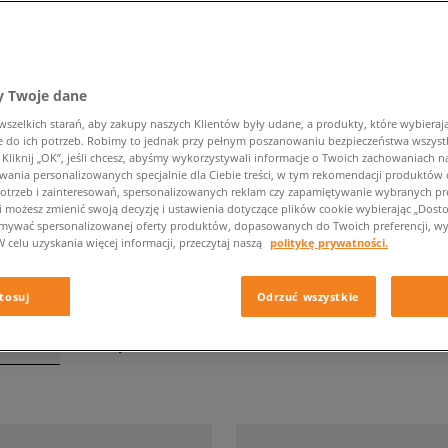
 Twoje dane
NERKI DAMSKIE
zelkich starań, aby zakupy naszych Klientów były udane, a produkty, które wybierają 
do ich potrzeb. Robimy to jednak przy pełnym poszanowaniu bezpieczeństwa wszyst
liknij „OK”, jeśli chcesz, abyśmy wykorzystywali informacje o Twoich zachowaniach na
Kolor
Rodzaj
wania personalizowanych specjalnie dla Ciebie treści, w tym rekomendacji produktó
otrzeb i zainteresowań, spersonalizowanych reklam czy zapamiętywanie wybranych pre
i możesz zmienić swoją decyzję i ustawienia dotyczące plików cookie wybierając „Dostosu
ymywać spersonalizowanej oferty produktów, dopasowanych do Twoich preferencji, wy
W celu uzyskania więcej informacji, przeczytaj naszą
politykę prywatności.
tosuj
Odrzuć wszystkie
tronie
z
23
wyników