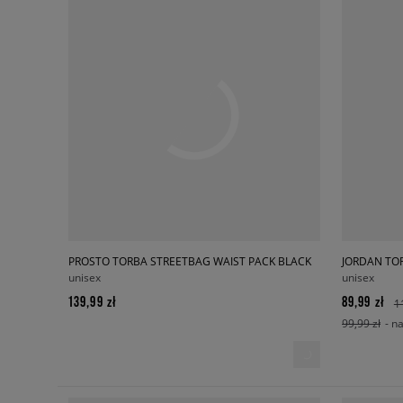
PROSTO TORBA STREETBAG WAIST PACK BLACK
JORDAN TO
unisex
unisex
139,99 zł
89,99 zł
1
99,99 zł
- n