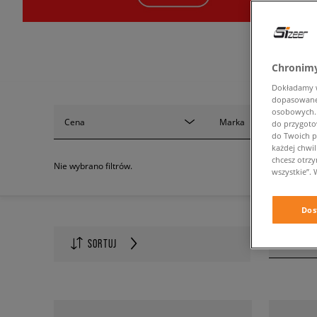
Chronimy
Dokładamy ws
dopasowane 
osobowych. K
Cena
Marka
do przygoto
do Twoich p
każdej chwil
chcesz otrz
Nie wybrano filtrów.
wszystkie”. 
Dos
Ilość na s
SORTUJ
60