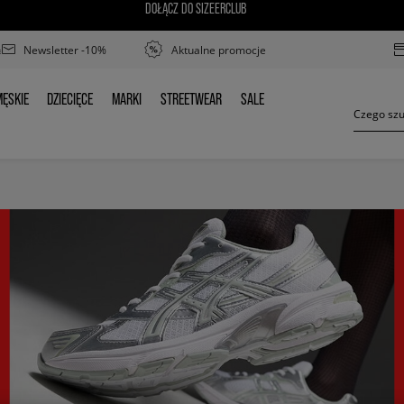
DOŁĄCZ DO SIZEERCLUB
Newsletter -10%
Aktualne promocje
ĘSKIE
DZIECIĘCE
MARKI
STREETWEAR
SALE
MĘSKIE
DZIECIĘCE
MARKI
STREETWEAR
SALE