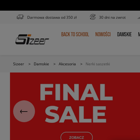
Darmowa dostawa od 350 zł
30 dni na zwrot
BACK TO SCHOOL
NOWOŚCI
DAMSKIE
M
BACK
NOWOŚCI
DAMSKIE
TO
SCHOOL
Sizeer
>
Damskie
>
Akcesoria
>
Nerki saszetki