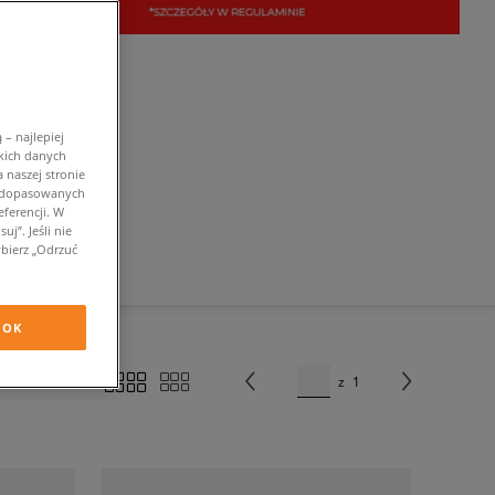
– najlepiej
kich danych
 naszej stronie
w dopasowanych
ferencji. W
j”. Jeśli nie
bierz „Odrzuć
OK
z
1