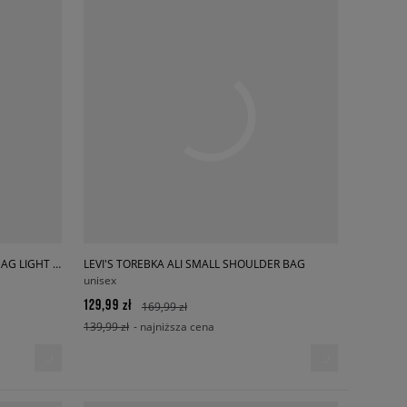
LEVI'S TOREBKA LFA LW BAGS HANDBAG LIGHT INDIGO
LEVI'S TOREBKA ALI SMALL SHOULDER BAG
unisex
129,99 zł
169,99 zł
139,99 zł
- najniższa cena