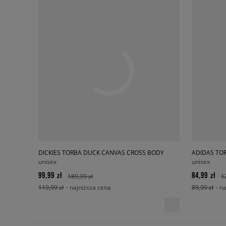
DICKIES TORBA DUCK CANVAS CROSS BODY
ADIDAS TO
unisex
unisex
99,99 zł
84,99 zł
189,99 zł
1
119,99 zł
- najniższa cena
89,99 zł
- n