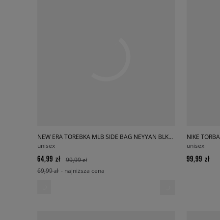
NEW ERA TOREBKA MLB SIDE BAG NEYYAN BLKBLK NEW YORK YANKEES
NIKE TORBA
unisex
unisex
64,99 zł
99,99 zł
99,99 zł
69,99 zł
- najniższa cena