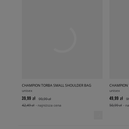
CHAMPION TORBA SMALL SHOULDER BAG
CHAMPION 
unisex
unisex
39,99 zł
49,99 zł
99,99 zł
9
42,49 zł
- najniższa cena
50,99 zł
- n