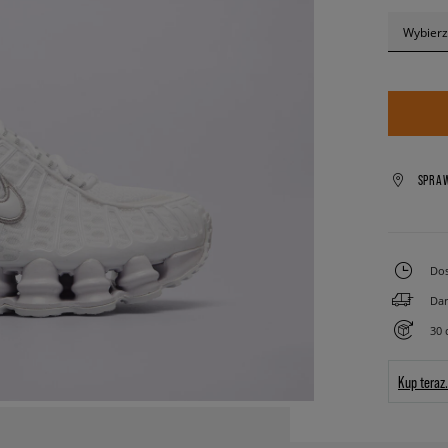
Wybierz
SPRA
Dos
Dar
30 
Kup teraz.