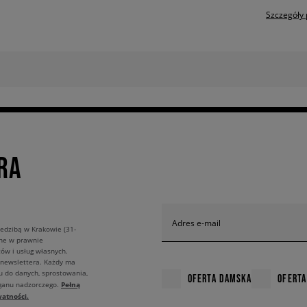
Szczegóły 
RA
Adres e-mail
edzibą w Krakowie (31-
ane w prawnie
ów i usług własnych.
 newslettera. Każdy ma
u do danych, sprostowania,
OFERTA DAMSKA
OFERTA
Pełną
rganu nadzorczego.
atności.