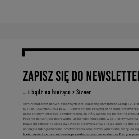
ZAPISZ SIĘ DO NEWSLETTE
… i bądź na bieżąco z Sizeer
Administratorem danych osobowych jest Marketing Investment Group S.A. z si
871), os. Dywizjonu 303 paw. 1, udostępnione powyżej dane będą przetwarz
uzasadnionym interesie administratora, za który uważa się marketing produkt
Podanie danych jest dobrowolne, aczkolwiek niezbędne w celu otrzymywania
prawo do zgłoszenia sprzeciwu wobec przetwarzania, a także żądania dostęp
usunięcia lub ograniczenia przetwarzania oraz prawo wniesienia skargi do o
treść oświadczenia o ochronie prywatności można znaleźć w Polityce pryw