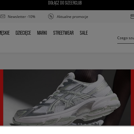
DOŁĄCZ DO SIZEERCLUB
Newsletter -10%
Aktualne promocje
ĘSKIE
DZIECIĘCE
MARKI
STREETWEAR
SALE
MĘSKIE
DZIECIĘCE
MARKI
STREETWEAR
SALE