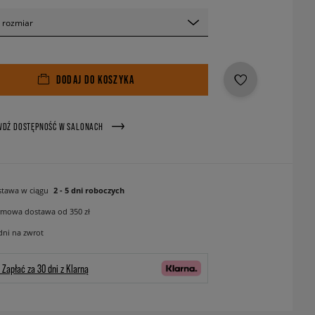
 rozmiar
DODAJ DO KOSZYKA
WDŹ DOSTĘPNOŚĆ W SALONACH
tawa w ciągu
2 - 5 dni roboczych
mowa dostawa od 350 zł
dni na zwrot
Zapłać za 30 dni z Klarną