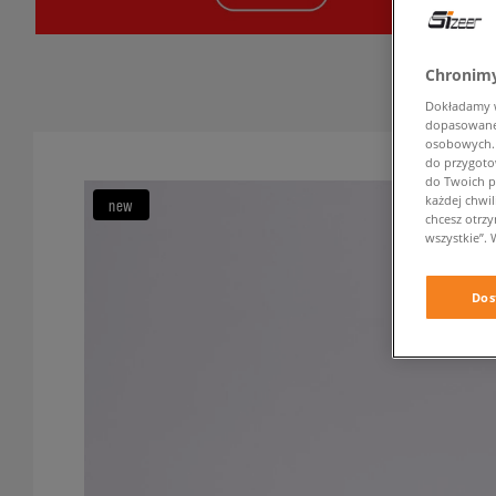
Chronimy
Dokładamy ws
dopasowane 
osobowych. K
do przygoto
do Twoich p
każdej chwil
new
chcesz otrz
wszystkie”. 
Dos