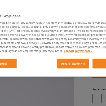
 Twoje dane
zelkich starań, aby zakupy naszych Klientów były udane, a produkty, które wybierają 
do ich potrzeb. Robimy to jednak przy pełnym poszanowaniu bezpieczeństwa wszyst
liknij „OK”, jeśli chcesz, abyśmy wykorzystywali informacje o Twoich zachowaniach na
wania personalizowanych specjalnie dla Ciebie treści, w tym rekomendacji produktó
otrzeb i zainteresowań, spersonalizowanych reklam czy zapamiętywanie wybranych pre
NIKE SH
i możesz zmienić swoją decyzję i ustawienia dotyczące plików cookie wybierając „Dostosu
ymywać spersonalizowanej oferty produktów, dopasowanych do Twoich preferencji, wy
dziecięce,
W celu uzyskania więcej informacji, przeczytaj naszą
politykę prywatności.
599,99 
tosuj
Odrzuć wszystkie
✛ 60
Kolor:
biał