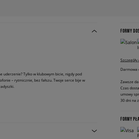
FORMY DO
Szczegóły
Darmowa do
ne uderzenie? Tylko w klubowym bicie, nigdy pod
onie – rytmicznie, bez fałszu. Twoje serce bije w
Zawsze da
adyszki.
Czas dosta
umowy spr
30 dni na 
FORMY PŁ