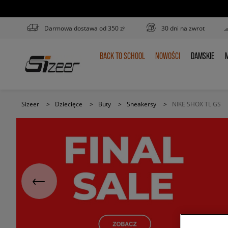
Darmowa dostawa od 350 zł
30 dni na zwrot
BACK TO SCHOOL
NOWOŚCI
DAMSKIE
M
BACK
NOWOŚCI
DAMSKIE
TO
SCHOOL
Sizeer
>
Dziecięce
>
Buty
>
Sneakersy
>
NIKE SHOX TL GS