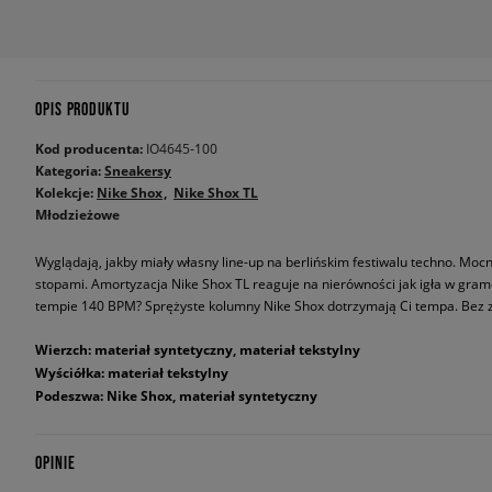
OPIS PRODUKTU
Kod producenta:
IO4645-100
Kategoria:
Sneakersy
Kolekcje:
Nike Shox
Nike Shox TL
Młodzieżowe
Wyglądają, jakby miały własny line-up na berlińskim festiwalu techno. Moc
stopami. Amortyzacja Nike Shox TL reaguje na nierówności jak igła w gramof
tempie 140 BPM? Sprężyste kolumny Nike Shox dotrzymają Ci tempa. Bez z
Wierzch: materiał syntetyczny, materiał tekstylny
Wyściółka: materiał tekstylny
Podeszwa: Nike Shox, materiał syntetyczny
OPINIE