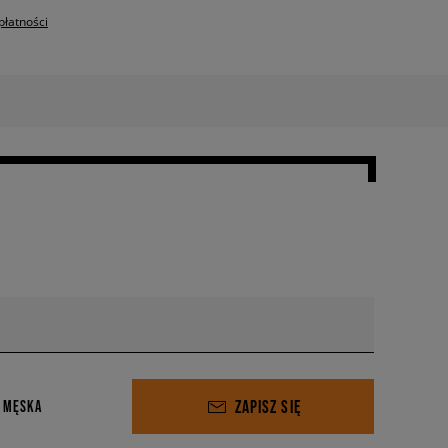
płatności
ZAPISZ SIĘ
 MĘSKA