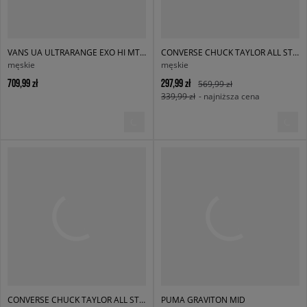
VANS UA ULTRARANGE EXO HI MTE-2
CONVERSE CHUCK TAYLOR ALL STAR CITY TREK WP
męskie
męskie
709,99 zł
297,99 zł
569,99 zł
339,99 zł
- najniższa cena
CONVERSE CHUCK TAYLOR ALL STAR BERKSHIRE BOOT
PUMA GRAVITON MID