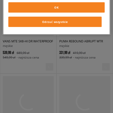
OK
Odrzuć wszystkie
VANS MTE SK8-HI DR WATERPROOF
PUMA REBOUND ABRUPT WTR
męskie
męskie
539,99 zł
331,99 zł
689,99 zł
419,99 zł
549,99 zł
- najniższa cena
339,99 zł
- najniższa cena