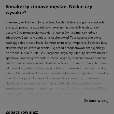
Sneakersy zimowe męskie. Niskie czy
wysokie?
Sneakersy to Twój ulubiony rodzaj obuwia? Wybierasz go na spotkania z
ekipą, do pracy, na uczelnię czy nawet na festiwale? Nie wiesz, czy
postawić na propozycje wysokich sneakesów na zimę, czy jednak
zdecydować się na modele z niską cholewką? Te z wysoką cholewką
zadbają o dobrą stabilność, komfort termiczny i wsparcie. To dobre buty
zimowe męskie, które ochronią Cię przed przedostawaniem się śniegu
do środka. Niskie z kolei, jak klasyczne sztyblety lub buty zimowe męskie
sportowe zapewnią swobodę ruchów i wygodę noszenia nawet podczas
całodziennego użytkowania. Dlatego w Sizeer czekają zarówno te niskie,
jak i wysokie. Jedne i drugie będą dobrym rozwiązaniem na mroźne dni,
a to od Ciebie zależy, które ostatecznie wybierzesz. Znajdziesz tu idealne
buty zimowe przed kostkę – Timberland Adventure 2.0, modele typu
chukka, jak Lacoste Esparre Chukka 0320, ale także wysokie męskie
sneakersy na zimę
– między innymi Vans UA Ultrarange EXO HI MTE-2,
adidas Nizza Hi RF ATR czy Nike Lunar Force 1 Duckboot.
Zobacz więcej
Urban style czy casual? Wybierz buty
zimowe męskie w Twoim stylu
Zobacz również: