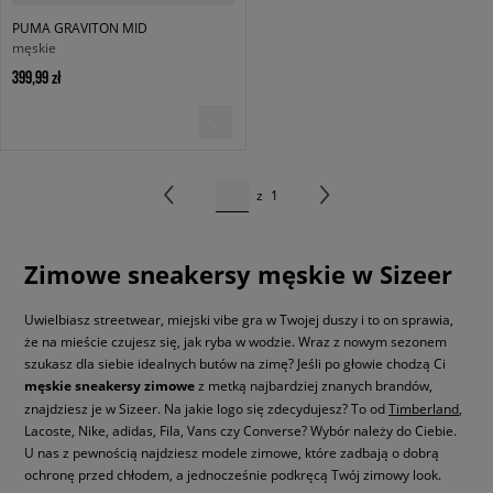
PUMA GRAVITON MID
męskie
399,99 zł
z
1
Zimowe sneakersy męskie w Sizeer
Uwielbiasz streetwear, miejski vibe gra w Twojej duszy i to on sprawia,
że na mieście czujesz się, jak ryba w wodzie. Wraz z nowym sezonem
szukasz dla siebie idealnych butów na zimę? Jeśli po głowie chodzą Ci
męskie sneakersy zimowe
z metką najbardziej znanych brandów,
znajdziesz je w Sizeer. Na jakie logo się zdecydujesz? To od
Timberland
,
Lacoste, Nike, adidas, Fila, Vans czy Converse? Wybór należy do Ciebie.
U nas z pewnością najdziesz modele zimowe, które zadbają o dobrą
ochronę przed chłodem, a jednocześnie podkręcą Twój zimowy look.