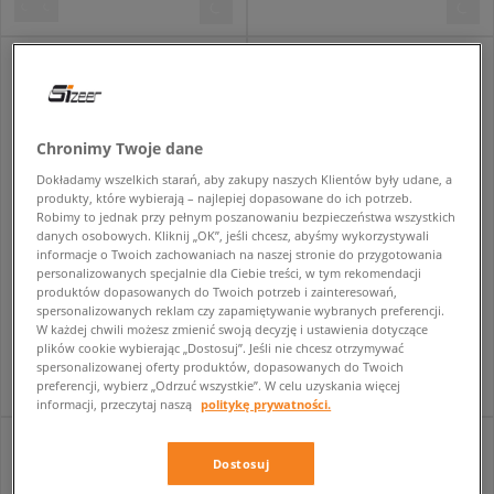
Chronimy Twoje dane
Dokładamy wszelkich starań, aby zakupy naszych Klientów były udane, a
produkty, które wybierają – najlepiej dopasowane do ich potrzeb.
Robimy to jednak przy pełnym poszanowaniu bezpieczeństwa wszystkich
danych osobowych. Kliknij „OK”, jeśli chcesz, abyśmy wykorzystywali
informacje o Twoich zachowaniach na naszej stronie do przygotowania
personalizowanych specjalnie dla Ciebie treści, w tym rekomendacji
produktów dopasowanych do Twoich potrzeb i zainteresowań,
NIKE LUNAR FORCE 1
TIMBERLAND GREENSTRIDE MOTION 6
spersonalizowanych reklam czy zapamiętywanie wybranych preferencji.
męskie
męskie
W każdej chwili możesz zmienić swoją decyzję i ustawienia dotyczące
789,99 zł
679,99 zł
plików cookie wybierając „Dostosuj”. Jeśli nie chcesz otrzymywać
spersonalizowanej oferty produktów, dopasowanych do Twoich
preferencji, wybierz „Odrzuć wszystkie”. W celu uzyskania więcej
informacji, przeczytaj naszą
politykę prywatności.
Dostosuj