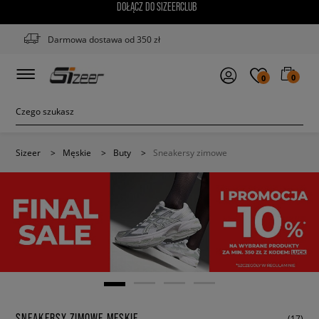
DOŁĄCZ DO SIZEERCLUB
Darmowa dostawa od 350 zł
0
0
Sizeer
>
Męskie
>
Buty
>
Sneakersy zimowe
SNEAKERSY ZIMOWE MĘSKIE
(17)