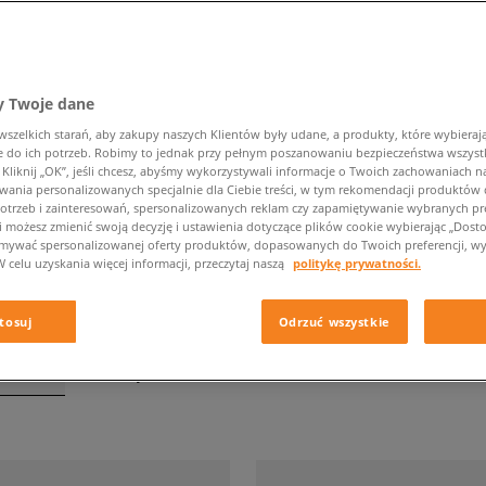
 Twoje dane
BUTY NIKE DZIECIĘCE
zelkich starań, aby zakupy naszych Klientów były udane, a produkty, które wybierają 
do ich potrzeb. Robimy to jednak przy pełnym poszanowaniu bezpieczeństwa wszyst
liknij „OK”, jeśli chcesz, abyśmy wykorzystywali informacje o Twoich zachowaniach na
Podkategoria
Rozmiar
wania personalizowanych specjalnie dla Ciebie treści, w tym rekomendacji produktó
otrzeb i zainteresowań, spersonalizowanych reklam czy zapamiętywanie wybranych pre
i możesz zmienić swoją decyzję i ustawienia dotyczące plików cookie wybierając „Dostosu
ymywać spersonalizowanej oferty produktów, dopasowanych do Twoich preferencji, wy
W celu uzyskania więcej informacji, przeczytaj naszą
politykę prywatności.
tosuj
Odrzuć wszystkie
tronie
z
119
wyników