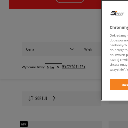
Chronimy
Dokładamy ws
dopasowane 
osobowych. K
Cena
Wiek
do przygoto
do Twoich p
każdej chwil
chcesz otrz
WYCZYŚĆ FILTRY
Wybrane filtry:
Nike
wszystkie”. 
Dos
Ilość na s
SORTUJ
60
new