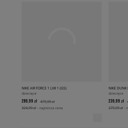
NIKE AIR FORCE 1 LV8 1 (GS)
NIKE DUNK
dziecięce
dziecięce
289,99 zł
239,99 zł
479,99 zł
324,99 zł
- najniższa cena
279,99 zł
- 