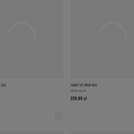
R BG
NIKE V5 RNR BG
dziecięce
329,99 zł