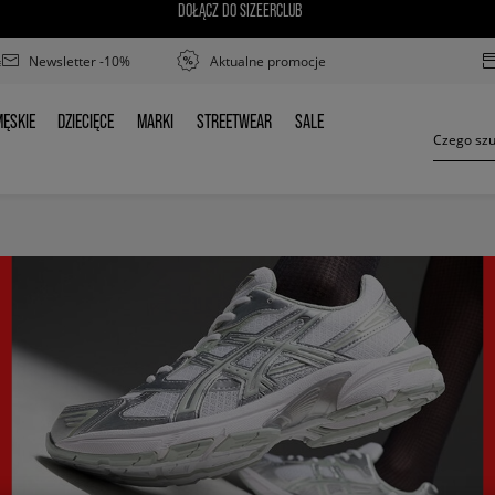
DOŁĄCZ DO SIZEERCLUB
Newsletter -10%
Aktualne promocje
ĘSKIE
DZIECIĘCE
MARKI
STREETWEAR
SALE
MĘSKIE
DZIECIĘCE
MARKI
STREETWEAR
SALE