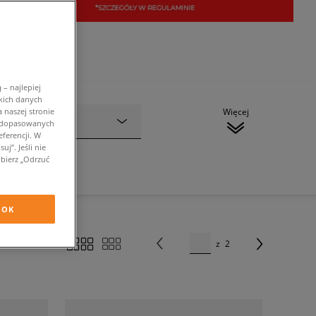
– najlepiej
kich danych
 naszej stronie
Więcej
Marka
(1)
w dopasowanych
ferencji. W
j”. Jeśli nie
bierz „Odrzuć
OK
z
2