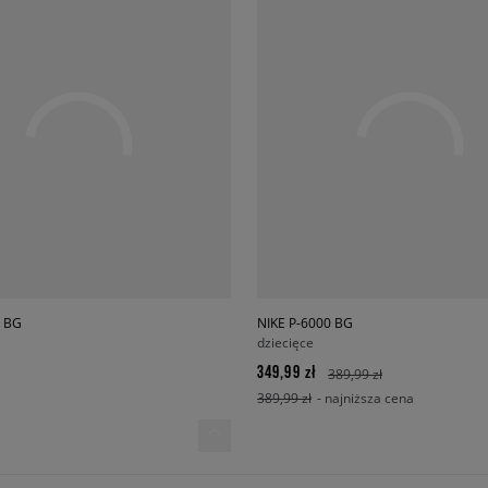
0 BG
NIKE P-6000 BG
dziecięce
349,99 zł
389,99 zł
389,99 zł
- najniższa cena