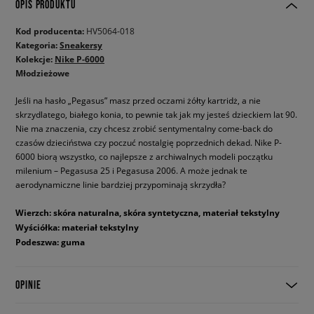
OPIS PRODUKTU
Kod producenta:
HV5064-018
Kategoria:
Sneakersy
Kolekcje:
Nike P-6000
Młodzieżowe
Jeśli na hasło „Pegasus” masz przed oczami żółty kartridż, a nie
skrzydlatego, białego konia, to pewnie tak jak my jesteś dzieckiem lat 90.
Nie ma znaczenia, czy chcesz zrobić sentymentalny come-back do
czasów dzieciństwa czy poczuć nostalgię poprzednich dekad. Nike P-
6000 biorą wszystko, co najlepsze z archiwalnych modeli początku
milenium – Pegasusa 25 i Pegasusa 2006. A może jednak te
aerodynamiczne linie bardziej przypominają skrzydła?
Wierzch: skóra naturalna, skóra syntetyczna, materiał tekstylny
Wyściółka: materiał tekstylny
Podeszwa: guma
OPINIE