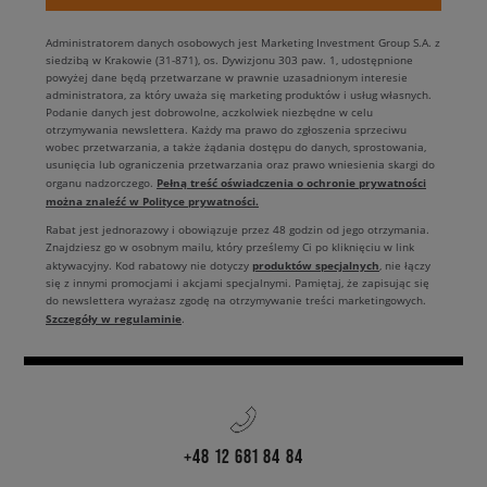
Administratorem danych osobowych jest Marketing Investment Group S.A. z
siedzibą w Krakowie (31-871), os. Dywizjonu 303 paw. 1, udostępnione
powyżej dane będą przetwarzane w prawnie uzasadnionym interesie
administratora, za który uważa się marketing produktów i usług własnych.
Podanie danych jest dobrowolne, aczkolwiek niezbędne w celu
otrzymywania newslettera. Każdy ma prawo do zgłoszenia sprzeciwu
wobec przetwarzania, a także żądania dostępu do danych, sprostowania,
usunięcia lub ograniczenia przetwarzania oraz prawo wniesienia skargi do
Pełną treść oświadczenia o ochronie prywatności
organu nadzorczego.
można znaleźć w Polityce prywatności.
Rabat jest jednorazowy i obowiązuje przez 48 godzin od jego otrzymania.
Znajdziesz go w osobnym mailu, który prześlemy Ci po kliknięciu w link
produktów specjalnych
aktywacyjny. Kod rabatowy nie dotyczy
, nie łączy
się z innymi promocjami i akcjami specjalnymi. Pamiętaj, że zapisując się
do newslettera wyrażasz zgodę na otrzymywanie treści marketingowych.
Szczegóły w regulaminie
.
+48 12 681 84 84