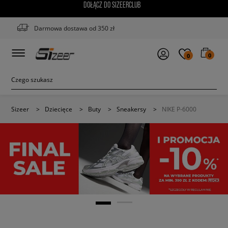
DOŁĄCZ DO SIZEERCLUB
Darmowa dostawa od 350 zł
0
0
Sizeer
>
Dziecięce
>
Buty
>
Sneakersy
>
NIKE P-6000