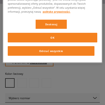
spersonalizowanej oferty produktów, dopasowanych do Twoich
preferencji, wybierz „Odrzuć wszystkie”. W celu uzyskania więcej
informacji, przeczytaj naszą
politykę prywatności.
NIKE P-6000
Dostosuj
dziecięce, sneakersy
OK
269,99 zł
z VAT
309,99 zł
-13%
(najniższa cena z 30 dni przed obniżką)
Odrzuć wszystkie
389,99 zł
-31%
(Cena początkowa)
✛ 270 PKT. W
SIZEERCLUB
Kolor:
beżowy
Wybierz rozmiar