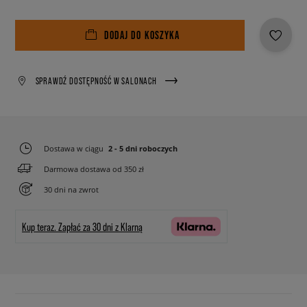
DODAJ DO KOSZYKA
SPRAWDŹ DOSTĘPNOŚĆ W SALONACH
Dostawa w ciągu
2 - 5 dni roboczych
Darmowa dostawa od 350 zł
30 dni na zwrot
Kup teraz.
Zapłać za 30 dni z Klarną