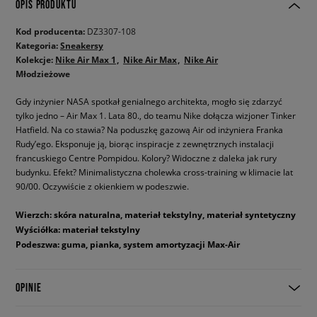
OPIS PRODUKTU
Kod producenta:
DZ3307-108
Kategoria:
Sneakersy
Kolekcje:
Nike Air Max 1
Nike Air Max
Nike Air
Młodzieżowe
Gdy inżynier NASA spotkał genialnego architekta, mogło się zdarzyć
tylko jedno – Air Max 1. Lata 80., do teamu Nike dołącza wizjoner Tinker
Hatfield. Na co stawia? Na poduszkę gazową Air od inżyniera Franka
Rudy’ego. Eksponuje ją, biorąc inspiracje z zewnętrznych instalacji
francuskiego Centre Pompidou. Kolory? Widoczne z daleka jak rury
budynku. Efekt? Minimalistyczna cholewka cross-training w klimacie lat
90/00. Oczywiście z okienkiem w podeszwie.
Wierzch: skóra naturalna, materiał tekstylny, materiał syntetyczny
Wyściółka: materiał tekstylny
Podeszwa: guma, pianka, system amortyzacji Max-Air
OPINIE