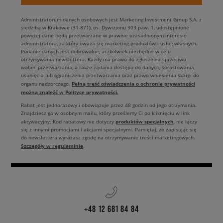
Administratorem danych osobowych jest Marketing Investment Group S.A. z
siedzibą w Krakowie (31-871), os. Dywizjonu 303 paw. 1, udostępnione
powyżej dane będą przetwarzane w prawnie uzasadnionym interesie
administratora, za który uważa się marketing produktów i usług własnych.
Podanie danych jest dobrowolne, aczkolwiek niezbędne w celu
otrzymywania newslettera. Każdy ma prawo do zgłoszenia sprzeciwu
wobec przetwarzania, a także żądania dostępu do danych, sprostowania,
usunięcia lub ograniczenia przetwarzania oraz prawo wniesienia skargi do
Pełną treść oświadczenia o ochronie prywatności
organu nadzorczego.
można znaleźć w Polityce prywatności.
Rabat jest jednorazowy i obowiązuje przez 48 godzin od jego otrzymania.
Znajdziesz go w osobnym mailu, który prześlemy Ci po kliknięciu w link
produktów specjalnych
aktywacyjny. Kod rabatowy nie dotyczy
, nie łączy
się z innymi promocjami i akcjami specjalnymi. Pamiętaj, że zapisując się
do newslettera wyrażasz zgodę na otrzymywanie treści marketingowych.
Szczegóły w regulaminie
.
+48 12 681 84 84