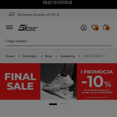
DOŁĄCZ DO SIZEERCLUB
Darmowa dostawa od 350 zł
0
0
Sizeer
>
Dziecięce
>
Buty
>
Sneakersy
>
NIKE AIR MAX 1