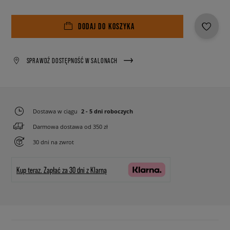
DODAJ DO KOSZYKA
SPRAWDŹ DOSTĘPNOŚĆ W SALONACH
Dostawa w ciągu
2 - 5 dni roboczych
Darmowa dostawa od 350 zł
30 dni na zwrot
Kup teraz.
Zapłać za 30 dni z Klarną