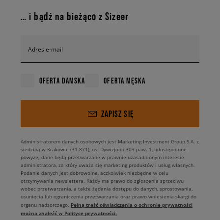
… i bądź na bieżąco z Sizeer
Adres e-mail
OFERTA DAMSKA
OFERTA MĘSKA
ZAPISZ SIĘ
Administratorem danych osobowych jest Marketing Investment Group S.A. z
siedzibą w Krakowie (31-871), os. Dywizjonu 303 paw. 1, udostępnione
powyżej dane będą przetwarzane w prawnie uzasadnionym interesie
administratora, za który uważa się marketing produktów i usług własnych.
Podanie danych jest dobrowolne, aczkolwiek niezbędne w celu
otrzymywania newslettera. Każdy ma prawo do zgłoszenia sprzeciwu
wobec przetwarzania, a także żądania dostępu do danych, sprostowania,
usunięcia lub ograniczenia przetwarzania oraz prawo wniesienia skargi do
Pełną treść oświadczenia o ochronie prywatności
organu nadzorczego.
można znaleźć w Polityce prywatności.