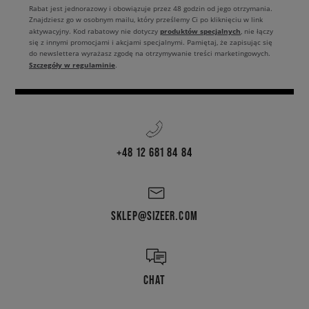
Rabat jest jednorazowy i obowiązuje przez 48 godzin od jego otrzymania.
Znajdziesz go w osobnym mailu, który prześlemy Ci po kliknięciu w link
produktów specjalnych
aktywacyjny. Kod rabatowy nie dotyczy
, nie łączy
się z innymi promocjami i akcjami specjalnymi. Pamiętaj, że zapisując się
do newslettera wyrażasz zgodę na otrzymywanie treści marketingowych.
Szczegóły w regulaminie
.
+48 12 681 84 84
SKLEP@SIZEER.COM
CHAT