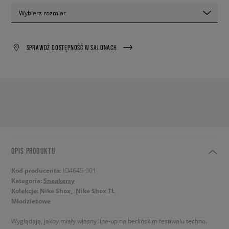
Wybierz rozmiar
SPRAWDŹ DOSTĘPNOŚĆ W SALONACH
OPIS PRODUKTU
Kod producenta:
IO4645-001
Kategoria:
Sneakersy
Kolekcje:
Nike Shox
Nike Shox TL
Młodzieżowe
Wyglądają, jakby miały własny line-up na berlińskim festiwalu techno.