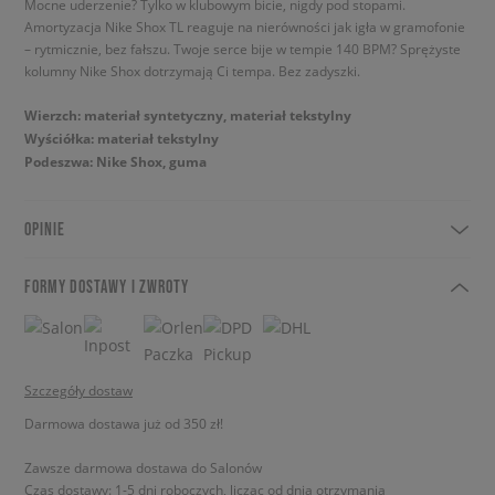
Mocne uderzenie? Tylko w klubowym bicie, nigdy pod stopami.
Amortyzacja Nike Shox TL reaguje na nierówności jak igła w gramofonie
– rytmicznie, bez fałszu. Twoje serce bije w tempie 140 BPM? Sprężyste
kolumny Nike Shox dotrzymają Ci tempa. Bez zadyszki.
Wierzch: materiał syntetyczny, materiał tekstylny
Wyściółka: materiał tekstylny
Podeszwa: Nike Shox, guma
OPINIE
FORMY DOSTAWY I ZWROTY
Szczegóły dostaw
Darmowa dostawa już od 350 zł!
Zawsze darmowa dostawa do Salonów
Czas dostawy: 1-5 dni roboczych, licząc od dnia otrzymania