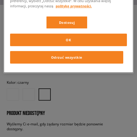
preferencji, wybierz „Odrzuć wszystkie”. W celu uzyskania więcej
informacji, przeczytaj naszą
politykę prywatności.
Dostosuj
NIKE SHOX TL GS
dziecięce, sneakersy
OK
599,99 zł
z VAT
Odrzuć wszystkie
✛ 600 PKT. W
SIZEERCLUB
Kolor:
czarny
PRODUKT NIEDOSTĘPNY
Wyślemy Ci e-mail, gdy żądany rozmiar będzie ponownie
dostępny.