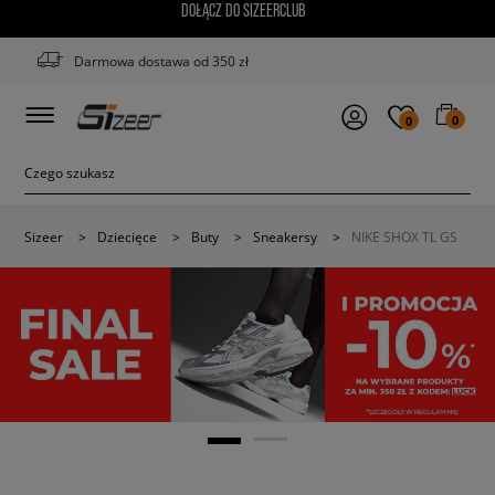
DOŁĄCZ DO SIZEERCLUB
Darmowa dostawa od 350 zł
0
0
Sizeer
>
Dziecięce
>
Buty
>
Sneakersy
>
NIKE SHOX TL GS