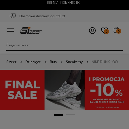
DOŁĄCZ DO SIZEERCLUB
Darmowa dostawa od 350 zł
0
0
Sizeer
>
Dziecięce
>
Buty
>
Sneakersy
>
NIKE DUNK LOW