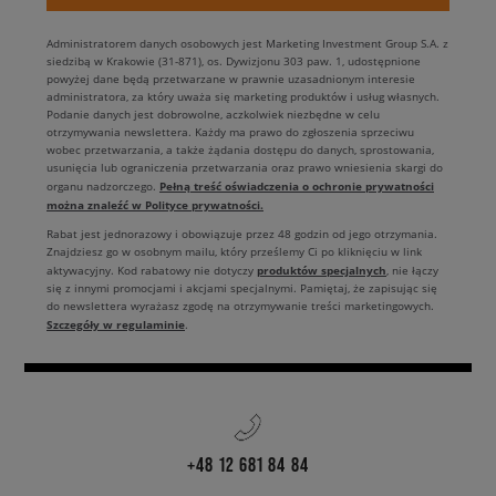
Administratorem danych osobowych jest Marketing Investment Group S.A. z
siedzibą w Krakowie (31-871), os. Dywizjonu 303 paw. 1, udostępnione
powyżej dane będą przetwarzane w prawnie uzasadnionym interesie
administratora, za który uważa się marketing produktów i usług własnych.
Podanie danych jest dobrowolne, aczkolwiek niezbędne w celu
otrzymywania newslettera. Każdy ma prawo do zgłoszenia sprzeciwu
wobec przetwarzania, a także żądania dostępu do danych, sprostowania,
usunięcia lub ograniczenia przetwarzania oraz prawo wniesienia skargi do
Pełną treść oświadczenia o ochronie prywatności
organu nadzorczego.
można znaleźć w Polityce prywatności.
Rabat jest jednorazowy i obowiązuje przez 48 godzin od jego otrzymania.
Znajdziesz go w osobnym mailu, który prześlemy Ci po kliknięciu w link
produktów specjalnych
aktywacyjny. Kod rabatowy nie dotyczy
, nie łączy
się z innymi promocjami i akcjami specjalnymi. Pamiętaj, że zapisując się
do newslettera wyrażasz zgodę na otrzymywanie treści marketingowych.
Szczegóły w regulaminie
.
+48 12 681 84 84