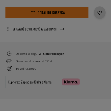
DODAJ DO KOSZYKA
SPRAWDŹ DOSTĘPNOŚĆ W SALONACH
Dostawa w ciągu
2 - 5 dni roboczych
Darmowa dostawa od 350 zł
30 dni na zwrot
Kup teraz.
Zapłać za 30 dni z Klarną