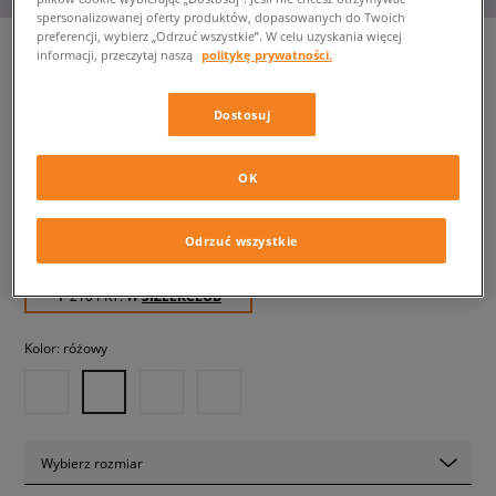
spersonalizowanej oferty produktów, dopasowanych do Twoich
preferencji, wybierz „Odrzuć wszystkie”. W celu uzyskania więcej
informacji, przeczytaj naszą
politykę prywatności.
NIKE DUNK LOW
Dostosuj
dziecięce, sneakersy
OK
209,99 zł
z VAT
239,99 zł
-13%
(najniższa cena z 30 dni przed obniżką)
Odrzuć wszystkie
299,99 zł
-30%
(Cena początkowa)
✛ 210 PKT. W
SIZEERCLUB
Kolor:
różowy
Wybierz rozmiar