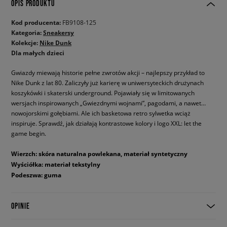
OPIS PRODUKTU
Kod producenta:
FB9108-125
Kategoria:
Sneakersy
Kolekcje:
Nike Dunk
Dla małych dzieci
Gwiazdy miewają historie pełne zwrotów akcji – najlepszy przykład to
Nike Dunk z lat 80. Zaliczyły już karierę w uniwersyteckich drużynach
koszykówki i skaterski underground. Pojawiały się w limitowanych
wersjach inspirowanych „Gwiezdnymi wojnami”, pagodami, a nawet…
nowojorskimi gołębiami. Ale ich basketowa retro sylwetka wciąż
inspiruje. Sprawdź, jak działają kontrastowe kolory i logo XXL: let the
game begin.
Wierzch: skóra naturalna powlekana, materiał syntetyczny
Wyściółka: materiał tekstylny
Podeszwa: guma
OPINIE