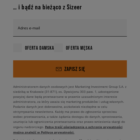
… i bądź na bieżąco z Sizeer
Adres e-mail
OFERTA DAMSKA
OFERTA MĘSKA
ZAPISZ SIĘ
Administratorem danych osobowych jest Marketing Investment Group S.A. z
siedzibą w Krakowie (31-871), os. Dywizjonu 303 paw. 1, udostępnione
powyżej dane będą przetwarzane w prawnie uzasadnionym interesie
administratora, za który uważa się marketing produktów i usług własnych.
Podanie danych jest dobrowolne, aczkolwiek niezbędne w celu
otrzymywania newslettera. Każdy ma prawo do zgłoszenia sprzeciwu
wobec przetwarzania, a także żądania dostępu do danych, sprostowania,
usunięcia lub ograniczenia przetwarzania oraz prawo wniesienia skargi do
Pełną treść oświadczenia o ochronie prywatności
organu nadzorczego.
można znaleźć w Polityce prywatności.