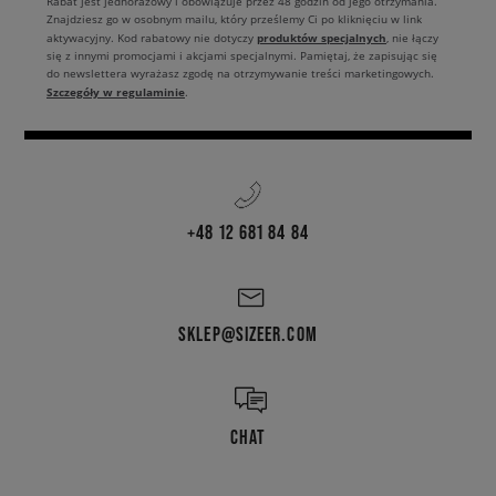
Rabat jest jednorazowy i obowiązuje przez 48 godzin od jego otrzymania.
Znajdziesz go w osobnym mailu, który prześlemy Ci po kliknięciu w link
produktów specjalnych
aktywacyjny. Kod rabatowy nie dotyczy
, nie łączy
się z innymi promocjami i akcjami specjalnymi. Pamiętaj, że zapisując się
do newslettera wyrażasz zgodę na otrzymywanie treści marketingowych.
Szczegóły w regulaminie
.
+48 12 681 84 84
SKLEP@SIZEER.COM
CHAT