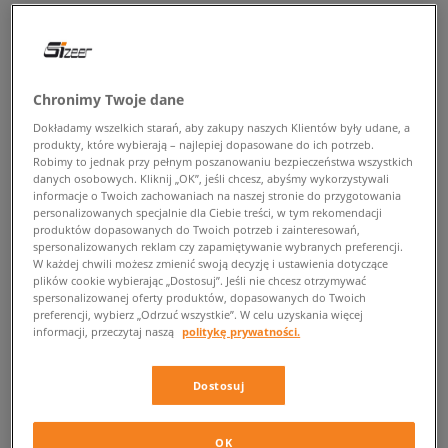
POWRÓT DO SKLEPU
Chronimy Twoje dane
Dokładamy wszelkich starań, aby zakupy naszych Klientów były udane, a
Nike Air Max Terrascape 90
produkty, które wybierają – najlepiej dopasowane do ich potrzeb.
Robimy to jednak przy pełnym poszanowaniu bezpieczeństwa wszystkich
danych osobowych. Kliknij „OK”, jeśli chcesz, abyśmy wykorzystywali
Miejski outfit nie byłby kompletny bez dopracowanych sneakersów
informacje o Twoich zachowaniach na naszej stronie do przygotowania
znanego brandu, dlatego jeśli szukasz nietuzinkowej propozycji, która
personalizowanych specjalnie dla Ciebie treści, w tym rekomendacji
doskonale wpisze się w Twoje ulubione uliczne sety – postaw na
Nike Air
produktów dopasowanych do Twoich potrzeb i zainteresowań,
Max Terrascape 90
. Oryginalny projekt i kultowy fason bez wątpienia
spersonalizowanych reklam czy zapamiętywanie wybranych preferencji.
przypadną do gustu niejednemu sneakerheadowi. Sprawdź jakie wersje
W każdej chwili możesz zmienić swoją decyzję i ustawienia dotyczące
plików cookie wybierając „Dostosuj”. Jeśli nie chcesz otrzymywać
tego niepowtarzalnego modelu czekają w Sizeer i zgarnij perfekcyjny
spersonalizowanej oferty produktów, dopasowanych do Twoich
wariant.
preferencji, wybierz „Odrzuć wszystkie”. W celu uzyskania więcej
informacji, przeczytaj naszą
politykę prywatności.
Sneakersy Nike Air Max Terrascape 90 –
nowoczesny design w miejskim stylu
Dostosuj
Na projekt Air Max Terrascape 90 składa się wiele elementów, które
wzajemnie się dopełniają. Różnorodne faktury, przeszycia i wstawki
OK
tworzą dynamiczną sylwetkę, która podkręci niejeden streetwearowy