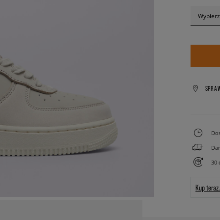
Wybierz
SPRA
Dos
Dar
30 
Kup teraz.