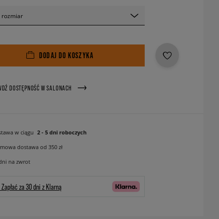
 rozmiar
DODAJ DO KOSZYKA
WDŹ DOSTĘPNOŚĆ W SALONACH
tawa w ciągu
2 - 5 dni roboczych
mowa dostawa od 350 zł
dni na zwrot
Zapłać za 30 dni z Klarną