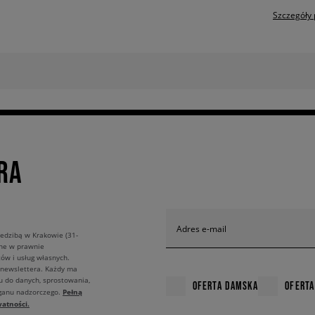
Szczegóły 
RA
Adres e-mail
edzibą w Krakowie (31-
ane w prawnie
ów i usług własnych.
 newslettera. Każdy ma
u do danych, sprostowania,
OFERTA DAMSKA
OFERTA
Pełną
rganu nadzorczego.
atności.