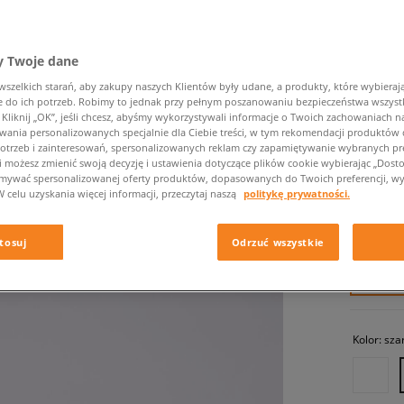
 Twoje dane
zelkich starań, aby zakupy naszych Klientów były udane, a produkty, które wybierają 
do ich potrzeb. Robimy to jednak przy pełnym poszanowaniu bezpieczeństwa wszyst
liknij „OK”, jeśli chcesz, abyśmy wykorzystywali informacje o Twoich zachowaniach na
wania personalizowanych specjalnie dla Ciebie treści, w tym rekomendacji produktó
otrzeb i zainteresowań, spersonalizowanych reklam czy zapamiętywanie wybranych pre
NIKE AI
i możesz zmienić swoją decyzję i ustawienia dotyczące plików cookie wybierając „Dostosu
ymywać spersonalizowanej oferty produktów, dopasowanych do Twoich preferencji, wy
damskie, 
W celu uzyskania więcej informacji, przeczytaj naszą
politykę prywatności.
569,99 
tosuj
Odrzuć wszystkie
✛ 57
Kolor:
sza