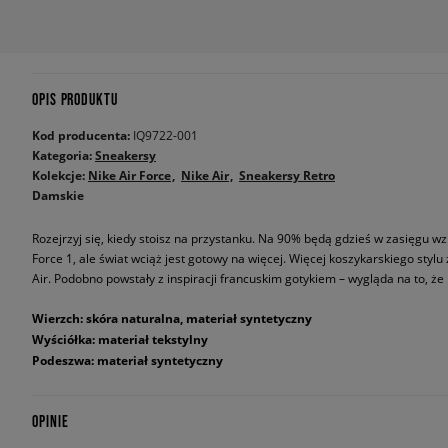
OPIS PRODUKTU
Kod producenta:
IQ9722-001
Kategoria:
Sneakersy
Kolekcje:
Nike Air Force
Nike Air
Sneakersy Retro
Damskie
Rozejrzyj się, kiedy stoisz na przystanku. Na 90% będą gdzieś w zasięgu wz
Force 1, ale świat wciąż jest gotowy na więcej. Więcej koszykarskiego stylu
Air. Podobno powstały z inspiracji francuskim gotykiem – wygląda na to, ż
Wierzch: skóra naturalna, materiał syntetyczny
Wyściółka: materiał tekstylny
Podeszwa: materiał syntetyczny
OPINIE