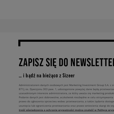
ZAPISZ SIĘ DO NEWSLETTE
… i bądź na bieżąco z Sizeer
Administratorem danych osobowych jest Marketing Investment Group S.A. z si
871), os. Dywizjonu 303 paw. 1, udostępnione powyżej dane będą przetwarz
uzasadnionym interesie administratora, za który uważa się marketing produkt
Podanie danych jest dobrowolne, aczkolwiek niezbędne w celu otrzymywania
prawo do zgłoszenia sprzeciwu wobec przetwarzania, a także żądania dostęp
usunięcia lub ograniczenia przetwarzania oraz prawo wniesienia skargi do o
treść oświadczenia o ochronie prywatności można znaleźć w Polityce pryw