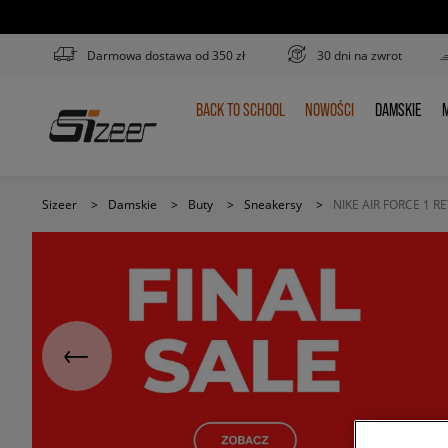
Darmowa dostawa od 350 zł
30 dni na zwrot
BACK TO SCHOOL
NOWOŚCI
DAMSKIE
M
BACK
NOWOŚCI
DAMSKIE
TO
SCHOOL
Sizeer
>
Damskie
>
Buty
>
Sneakersy
>
NIKE AIR FORCE 1 R