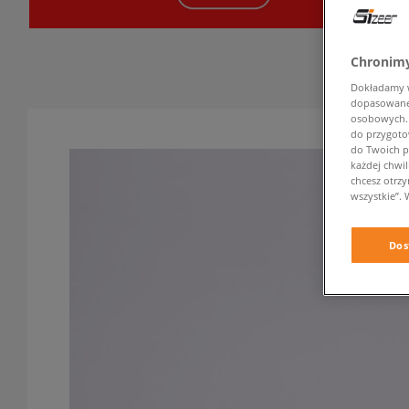
Chronimy
Dokładamy ws
dopasowane 
osobowych. K
do przygoto
do Twoich p
każdej chwil
chcesz otrz
wszystkie”. 
Dos