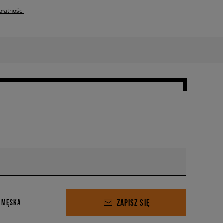
płatności
ZAPISZ SIĘ
 MĘSKA