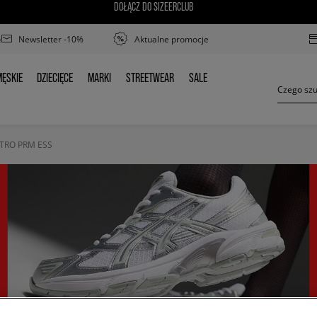
DOŁĄCZ DO SIZEERCLUB
Newsletter -10%
Aktualne promocje
ĘSKIE
DZIECIĘCE
MARKI
STREETWEAR
SALE
MĘSKIE
DZIECIĘCE
MARKI
STREETWEAR
SALE
ETRO PRM ESS