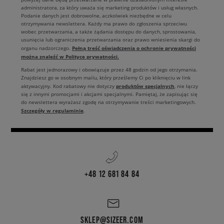
nowe kolekcje
męskich sneakersów
, które śmiało nawiązują do stylu
administratora, za który uważa się marketing produktów i usług własnych.
Podanie danych jest dobrowolne, aczkolwiek niezbędne w celu
retro. Gotowy, aby buty NB uzupełniły Twoje fitlooki? Sprawdź, jakie
otrzymywania newslettera. Każdy ma prawo do zgłoszenia sprzeciwu
modele znajdziesz w naszych
salonach stacjonarnych
i w sklepie online.
wobec przetwarzania, a także żądania dostępu do danych, sprostowania,
usunięcia lub ograniczenia przetwarzania oraz prawo wniesienia skargi do
Męskie New Balance – sneakersy z jakich
Pełną treść oświadczenia o ochronie prywatności
organu nadzorczego.
materiałów?
można znaleźć w Polityce prywatności.
Rabat jest jednorazowy i obowiązuje przez 48 godzin od jego otrzymania.
W Sizeer wiemy, że nosisz swoje ulubione sneakersy bez względu na
Znajdziesz go w osobnym mailu, który prześlemy Ci po kliknięciu w link
produktów specjalnych
aktywacyjny. Kod rabatowy nie dotyczy
, nie łączy
pogodę czy porę roku. Masz swoje ulubione marki i projekty, z którymi
się z innymi promocjami i akcjami specjalnymi. Pamiętaj, że zapisując się
najchętniej byś się nie rozstawał. Dlatego oferujemy Ci wiele ciekawych
do newslettera wyrażasz zgodę na otrzymywanie treści marketingowych.
serii męskich butów New Balance. Wśród nich znajdziesz zarówno
buty
Szczegóły w regulaminie
.
ze skóry
, takie jak NB BB480, niskie skórzane sneakersy New Balance
CT574 czy
NB BB 550
o retro designie. Obok nich znajdziesz
materiałowe kicksy
UL420
i te, które łączą syntetyczne lub skórzane
wstawki z elementami oddychającej siateczki. Co powiesz na buty
New
Balance MR530
? A może skusisz się na
M5740
, kultowe ML5744 lub
postawisz na model
MS327
?
+48 12 681 84 84
Sprawdź kolory męskich sneakersów New
Balance
W naszych salonach stacjonarnych i w sklepie online czeka na Ciebie
SKLEP@SIZEER.COM