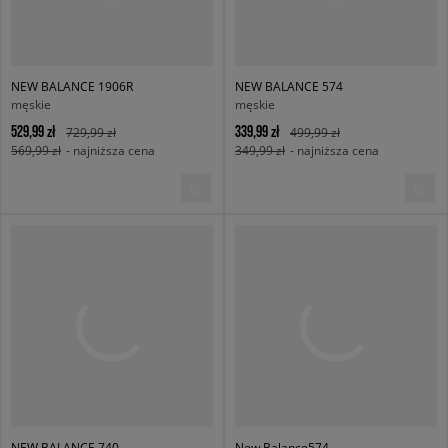
NEW BALANCE 1906R
NEW BALANCE 574
męskie
męskie
529,99 zł
339,99 zł
729,99 zł
499,99 zł
569,99 zł
- najniższa cena
349,99 zł
- najniższa cena
NEW BALANCE 740
New Balance574