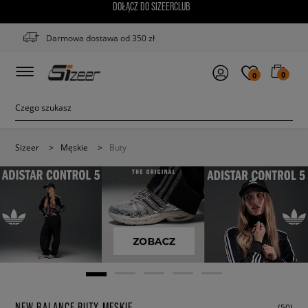
DOŁĄCZ DO SIZEERCLUB
Darmowa dostawa od 350 zł
0
0
Sizeer
>
Męskie
>
Buty
NEW BALANCE BUTY MĘSKIE
(50)