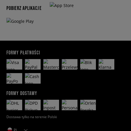
Niebieski
POBIERZ APLIKACJE
Pomarańczowy
Szary
Zielony
Żółty
Wybierz rodzaj męskich butów New Balance:
Niskie
FORMY PŁATNOŚCI
Wysokie
Męskie buty New Balance - wybierz sezon:
Całoroczne
Zimowe
FORMY DOSTAWY
Męskie buty New Balance - wybierz
podkategorię:
Sneakersy
Dostawa tylko na terenie Polski
Buty zimowe
Buty outdoor
PL