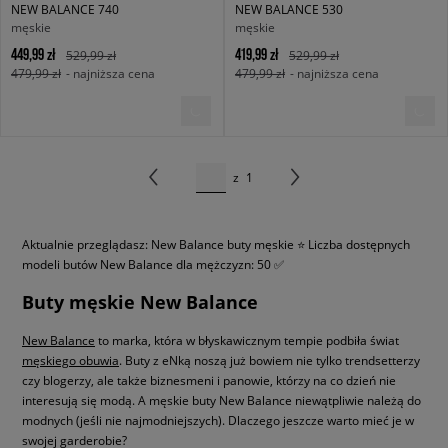
NEW BALANCE 740
NEW BALANCE 530
męskie
męskie
449,99 zł
419,99 zł
529,99 zł
529,99 zł
479,99 zł
- najniższa cena
479,99 zł
- najniższa cena
z
1
Aktualnie przeglądasz: New Balance buty męskie ⭐ Liczba dostępnych
modeli butów New Balance dla mężczyzn: 50 ✅
Buty męskie New Balance
New Balance
to marka, która w błyskawicznym tempie podbiła świat
męskiego obuwia
. Buty z eNką noszą już bowiem nie tylko trendsetterzy
czy blogerzy, ale także biznesmeni i panowie, którzy na co dzień nie
interesują się modą. A męskie buty New Balance niewątpliwie należą do
modnych (jeśli nie najmodniejszych). Dlaczego jeszcze warto mieć je w
swojej garderobie?