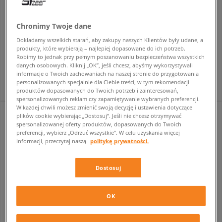
Chronimy Twoje dane
NEW BALANCE 9060
NEW BALANCE 574
Dokładamy wszelkich starań, aby zakupy naszych Klientów były udane, a
męskie
męskie
produkty, które wybierają – najlepiej dopasowane do ich potrzeb.
Robimy to jednak przy pełnym poszanowaniu bezpieczeństwa wszystkich
749,99 zł
529,99 zł
849,99 zł
danych osobowych. Kliknij „OK”, jeśli chcesz, abyśmy wykorzystywali
949,99 zł
- najniższa cena
informacje o Twoich zachowaniach na naszej stronie do przygotowania
personalizowanych specjalnie dla Ciebie treści, w tym rekomendacji
produktów dopasowanych do Twoich potrzeb i zainteresowań,
spersonalizowanych reklam czy zapamiętywanie wybranych preferencji.
W każdej chwili możesz zmienić swoją decyzję i ustawienia dotyczące
plików cookie wybierając „Dostosuj”. Jeśli nie chcesz otrzymywać
spersonalizowanej oferty produktów, dopasowanych do Twoich
preferencji, wybierz „Odrzuć wszystkie”. W celu uzyskania więcej
informacji, przeczytaj naszą
politykę prywatności.
Dostosuj
OK
NEW BALANCE 2010
NEW BALANCE 2000 ABZORB