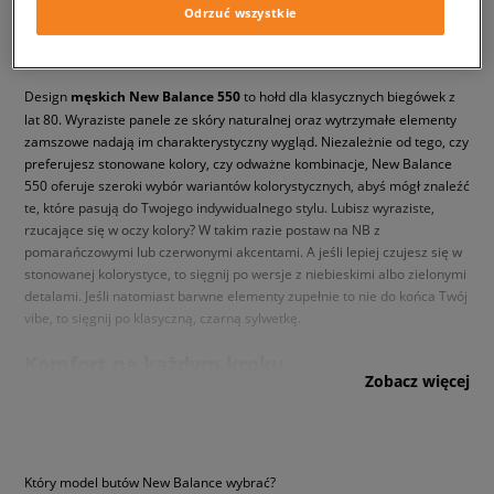
Odrzuć wszystkie
New Balance 550 – męskie buty, których nie
może zabraknąć w Twojej garderobie
Design
męskich New Balance 550
to hołd dla klasycznych biegówek z
lat 80. Wyraziste panele ze skóry naturalnej oraz wytrzymałe elementy
zamszowe nadają im charakterystyczny wygląd. Niezależnie od tego, czy
preferujesz stonowane kolory, czy odważne kombinacje, New Balance
550 oferuje szeroki wybór wariantów kolorystycznych, abyś mógł znaleźć
te, które pasują do Twojego indywidualnego stylu. Lubisz wyraziste,
rzucające się w oczy kolory? W takim razie postaw na NB z
pomarańczowymi lub czerwonymi akcentami. A jeśli lepiej czujesz się w
stonowanej kolorystyce, to sięgnij po wersje z niebieskimi albo zielonymi
detalami. Jeśli natomiast barwne elementy zupełnie to nie do końca Twój
vibe, to sięgnij po klasyczną, czarną sylwetkę.
Komfort na każdym kroku
Zobacz więcej
Sneakaerheadzi uwielbiają NB 550 nie tylko za ich wygląd – buty ze
słynną „eNką” w logo są również ultra wygodne i komfortowe w
noszeniu. Sneakersy wykonane są z najwyższej jakości materiałów,
takich jak zamsz i skóra syntetyczna, więc nie tylko przyciągają wzrok,
Który model butów New Balance wybrać?