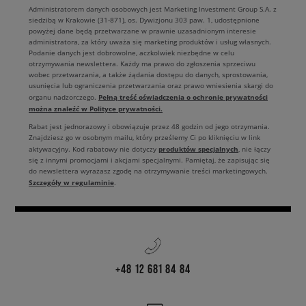
Administratorem danych osobowych jest Marketing Investment Group S.A. z
siedzibą w Krakowie (31-871), os. Dywizjonu 303 paw. 1, udostępnione
powyżej dane będą przetwarzane w prawnie uzasadnionym interesie
administratora, za który uważa się marketing produktów i usług własnych.
Podanie danych jest dobrowolne, aczkolwiek niezbędne w celu
otrzymywania newslettera. Każdy ma prawo do zgłoszenia sprzeciwu
wobec przetwarzania, a także żądania dostępu do danych, sprostowania,
usunięcia lub ograniczenia przetwarzania oraz prawo wniesienia skargi do
Pełną treść oświadczenia o ochronie prywatności
organu nadzorczego.
można znaleźć w Polityce prywatności.
Rabat jest jednorazowy i obowiązuje przez 48 godzin od jego otrzymania.
Znajdziesz go w osobnym mailu, który prześlemy Ci po kliknięciu w link
produktów specjalnych
aktywacyjny. Kod rabatowy nie dotyczy
, nie łączy
się z innymi promocjami i akcjami specjalnymi. Pamiętaj, że zapisując się
do newslettera wyrażasz zgodę na otrzymywanie treści marketingowych.
Szczegóły w regulaminie
.
+48 12 681 84 84