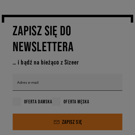
ale również zapewniają niezrównaną trwałość. Dzięki technologii
amortyzacji i doskonałemu dopasowaniu, bez względu na to, czy
spacerujesz po swoim mieście, czy uczelnianym korytarzu, New Balance
550 dostarcza Ci wszystkiego, czego potrzebujesz, aby odważnie
podążać za swoimi celami. Niech Twoje kroki staną się odbiciem Twojej
ZAPISZ SIĘ DO
siły i determinacji, a materiały, z których zostały stworzone, będą
podkreślać Twoją indywidualność.
NEWSLETTERA
Zaskocz świat swoim niepowtarzalnym stylem i pewnością siebie, kiedy
stawiasz kroki w tych ikonicznych butach. Niezależnie od tego, czy
idziesz na spotkanie ze znajomymi, uliczne zwiedzanie czy wyjątkową
… i bądź na bieżąco z Sizeer
okazję, New Balance 550 dostarczą Ci komfortu i stylu, który idealnie
odzwierciedli Twoją energię i pasję do życia. Znajdź idealną parę dla
siebie w najbliższym salonie stacjonarnym Sizeer lub online.
Adres e-mail
OFERTA DAMSKA
OFERTA MĘSKA
ZAPISZ SIĘ