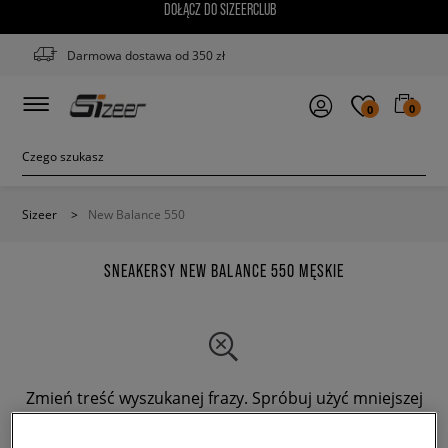
DOŁĄCZ DO SIZEERCLUB
Darmowa dostawa od 350 zł
0
0
Sizeer
>
New Balance 550
SNEAKERSY NEW BALANCE 550 MĘSKIE
Zmień treść wyszukanej frazy. Spróbuj użyć mniejszej
ilości filtrów.