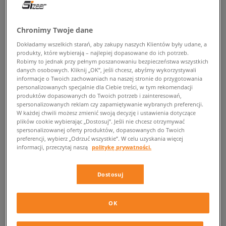
POWRÓT DO SKLEPU
Chronimy Twoje dane
Dokładamy wszelkich starań, aby zakupy naszych Klientów były udane, a
produkty, które wybierają – najlepiej dopasowane do ich potrzeb.
Robimy to jednak przy pełnym poszanowaniu bezpieczeństwa wszystkich
Aktualnie przeglądasz: Sneakersy New Balance 550 męskie. Liczba
danych osobowych. Kliknij „OK”, jeśli chcesz, abyśmy wykorzystywali
dostępnych modeli: 0
informacje o Twoich zachowaniach na naszej stronie do przygotowania
personalizowanych specjalnie dla Ciebie treści, w tym rekomendacji
produktów dopasowanych do Twoich potrzeb i zainteresowań,
Sneakersy New Balance 550 męskie
spersonalizowanych reklam czy zapamiętywanie wybranych preferencji.
w Sizeer
W każdej chwili możesz zmienić swoją decyzję i ustawienia dotyczące
plików cookie wybierając „Dostosuj”. Jeśli nie chcesz otrzymywać
spersonalizowanej oferty produktów, dopasowanych do Twoich
Miejski wszedł na nowy poziom! Odkryj
męskie buty New Balance 550
,
preferencji, wybierz „Odrzuć wszystkie”. W celu uzyskania więcej
które są prawdziwą definicją streetwearowego vibe’u. Ich unikalny
informacji, przeczytaj naszą
politykę prywatności.
design łączy klasyczne elementy z nowatorskimi detalami, przyciągając
uwagę zarówno sneakerheadów, jak i modowych influencerów.
Dostosuj
Wykonane z wysokiej jakości materiałów kicksy, zapewniają nie tylko
wygodę na najwyższym poziomie, ale również trwałość – dzięki temu
będą towarzyszyć Ci przez długie godziny dynamicznego życia w
OK
mieście. Przekonaj się, dlaczego NB 550 to must have w męskiej szafie i
wybierz dla siebie model, który najlepiej wyrazi to, co masz w środku.