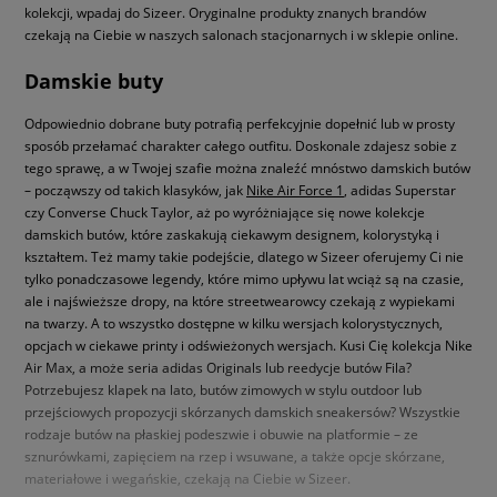
kolekcji, wpadaj do Sizeer. Oryginalne produkty znanych brandów
czekają na Ciebie w naszych salonach stacjonarnych i w sklepie online.
Damskie buty
Odpowiednio dobrane buty potrafią perfekcyjnie dopełnić lub w prosty
sposób przełamać charakter całego outfitu. Doskonale zdajesz sobie z
tego sprawę, a w Twojej szafie można znaleźć mnóstwo damskich butów
– począwszy od takich klasyków, jak
Nike Air Force 1
, adidas Superstar
czy Converse Chuck Taylor, aż po wyróżniające się nowe kolekcje
damskich butów, które zaskakują ciekawym designem, kolorystyką i
kształtem. Też mamy takie podejście, dlatego w Sizeer oferujemy Ci nie
tylko ponadczasowe legendy, które mimo upływu lat wciąż są na czasie,
ale i najświeższe dropy, na które streetwearowcy czekają z wypiekami
na twarzy. A to wszystko dostępne w kilku wersjach kolorystycznych,
opcjach w ciekawe printy i odświeżonych wersjach. Kusi Cię kolekcja Nike
Air Max, a może seria adidas Originals lub reedycje butów Fila?
Potrzebujesz klapek na lato, butów zimowych w stylu outdoor lub
przejściowych propozycji skórzanych damskich sneakersów? Wszystkie
rodzaje butów na płaskiej podeszwie i obuwie na platformie – ze
sznurówkami, zapięciem na rzep i wsuwane, a także opcje skórzane,
materiałowe i wegańskie, czekają na Ciebie w Sizeer.