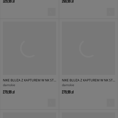
329,99 zł
269,99 zł
NIKE BLUZA Z KAPTUREM W NK STDO FLC OS PO HDY
NIKE BLUZA Z KAPTUREM W NK STDO FLC MW OS PO HDY
damskie
damskie
279,99 zł
279,99 zł