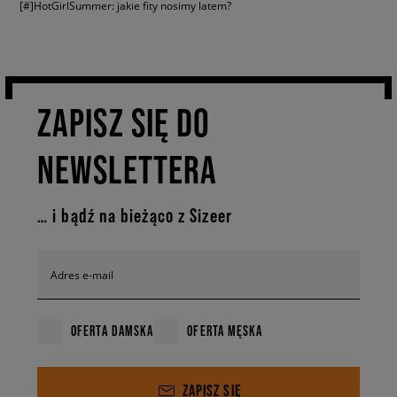
[#]HotGirlSummer: jakie fity nosimy latem?
również o wisienkę na torcie Twojego setu. W jaki sposób możesz
uzupełnić cały set? Dorzuć do niego damskie akcesoria. Jakie? Wrzuć do
koszyka takie produkty damskie, jak czapka – z daszkiem, zimowa lub
bucket hat. Jeśli nie przepadasz za nakryciami głowy, sięgnij po torebkę,
shoulder bag, nerkę lub damski plecak. Nie tylko dopełnią outfit, ale
jednocześnie zadbają o jego dobre wykończenie. W sezonie zimowym
ZAPISZ SIĘ DO
zaopatrz się w rękawiczki i inne elementy outfitu na ten sezon. A może
potrzebujesz skarpet damskich lub środków do pielęgnacji obuwia? U
nas dostępne są środki czyszczące, woski, impregnaty oraz dezodoranty
NEWSLETTERA
do butów. Sprawdź i przekonaj się, że w Sizeer skompletujesz cały look z
damskimi produktami znanych brandów. Wrzuć do koszyka więcej i
korzystaj z darmowej dostawy. Nie jesteś pewna co do wybieranego
… i bądź na bieżąco z Sizeer
rozmiaru? Bez obaw – u nas masz aż 30 dni na wymianę lub zwrot
nieużywanych produktów.
Adres e-mail
OFERTA DAMSKA
OFERTA MĘSKA
ZAPISZ SIĘ