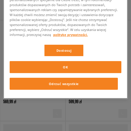
569,99 zł
599,99 zł
produktów dopasowanych do Twoich potrzeb i zainteresowań,
spersonalizowanych reklam czy zapamiętywanie wybranych preferencji.
W każdej chwili możesz zmienić swoją decyzję i ustawienia dotyczące
plików cookie wybierając „Dostosuj”. Jeśli nie chcesz otrzymywać
spersonalizowanej oferty produktów, dopasowanych do Twoich
preferencji, wybierz „Odrzuć wszystkie”. W celu uzyskania więcej
informacji, przeczytaj naszą
politykę prywatności.
Dostosuj
OK
Odrzuć wszystkie
NIKE AIR MAX MOTO 2K
AIR JORDAN 1 MID
damskie
damskie
569,99 zł
599,99 zł