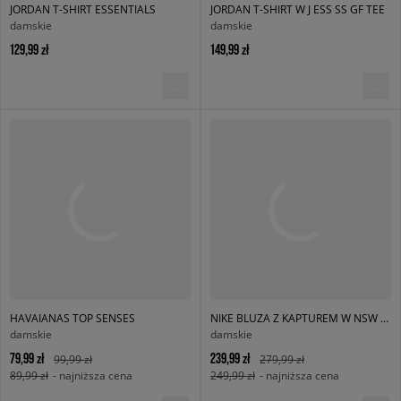
JORDAN T-SHIRT ESSENTIALS
JORDAN T-SHIRT W J ESS SS GF TEE
damskie
damskie
129,99 zł
149,99 zł
HAVAIANAS TOP SENSES
NIKE BLUZA Z KAPTUREM W NSW PHNX FLC OS
damskie
damskie
79,99 zł
239,99 zł
99,99 zł
279,99 zł
89,99 zł
- najniższa cena
249,99 zł
- najniższa cena