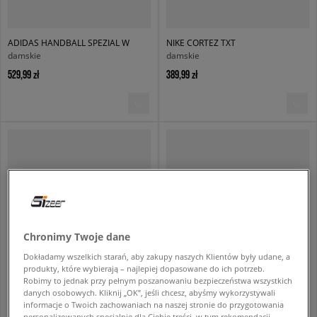
ADIDAS HANDBALL SPEZIAL W
NIKE CORTEZ TXT
damskie
damskie
529,99 zł
389,99 zł
Chronimy Twoje dane
Dokładamy wszelkich starań, aby zakupy naszych Klientów były udane, a
produkty, które wybierają – najlepiej dopasowane do ich potrzeb.
Robimy to jednak przy pełnym poszanowaniu bezpieczeństwa wszystkich
NIKE AIR MAX MOTO 2K
NIKE AIR MAX MOTO 2K SE SUE
danych osobowych. Kliknij „OK”, jeśli chcesz, abyśmy wykorzystywali
damskie
damskie
informacje o Twoich zachowaniach na naszej stronie do przygotowania
personalizowanych specjalnie dla Ciebie treści, w tym rekomendacji