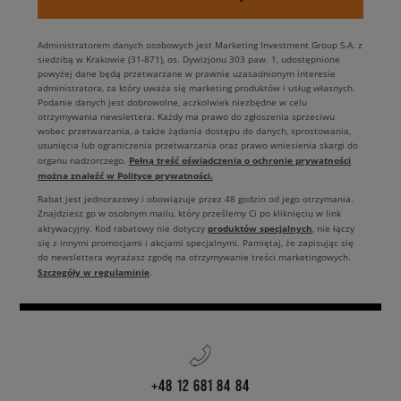
Administratorem danych osobowych jest Marketing Investment Group S.A. z
siedzibą w Krakowie (31-871), os. Dywizjonu 303 paw. 1, udostępnione
powyżej dane będą przetwarzane w prawnie uzasadnionym interesie
administratora, za który uważa się marketing produktów i usług własnych.
Podanie danych jest dobrowolne, aczkolwiek niezbędne w celu
otrzymywania newslettera. Każdy ma prawo do zgłoszenia sprzeciwu
wobec przetwarzania, a także żądania dostępu do danych, sprostowania,
usunięcia lub ograniczenia przetwarzania oraz prawo wniesienia skargi do
Pełną treść oświadczenia o ochronie prywatności
organu nadzorczego.
można znaleźć w Polityce prywatności.
Rabat jest jednorazowy i obowiązuje przez 48 godzin od jego otrzymania.
Znajdziesz go w osobnym mailu, który prześlemy Ci po kliknięciu w link
produktów specjalnych
aktywacyjny. Kod rabatowy nie dotyczy
, nie łączy
się z innymi promocjami i akcjami specjalnymi. Pamiętaj, że zapisując się
do newslettera wyrażasz zgodę na otrzymywanie treści marketingowych.
Szczegóły w regulaminie
.
+48 12 681 84 84