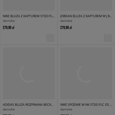
NIKE BLUZA Z KAPTUREM STDO FLC MW OS PO HDY
JORDAN BLUZA Z KAPTUREM W J BRK FLC PO BB
damskie
damskie
279,99 zł
279,99 zł
ADIDAS BLUZA ROZPINANA BECKENBAUER TRACK TOP
NIKE SPODNIE W NK STDO FLC OS CFF PNT
damskie
damskie