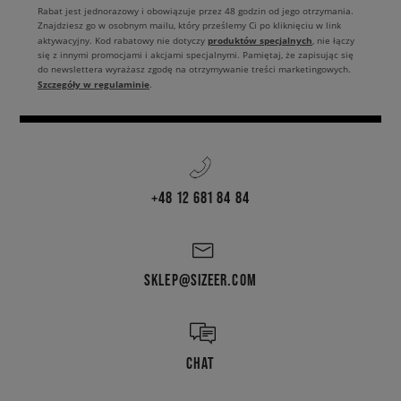
Rabat jest jednorazowy i obowiązuje przez 48 godzin od jego otrzymania.
Znajdziesz go w osobnym mailu, który prześlemy Ci po kliknięciu w link
produktów specjalnych
aktywacyjny. Kod rabatowy nie dotyczy
, nie łączy
się z innymi promocjami i akcjami specjalnymi. Pamiętaj, że zapisując się
do newslettera wyrażasz zgodę na otrzymywanie treści marketingowych.
Szczegóły w regulaminie
.
+48 12 681 84 84
SKLEP@SIZEER.COM
CHAT