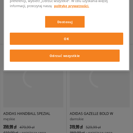
preferencji, wybierz „Odrzuć wszystkie”. W celu uzyskania więcej
informacji, przeczytaj naszą
politykę prywatności.
ADIDAS HANDBALL SPEZIAL W
ADIDAS HANDBALL SPEZIAL J
damskie
dziecięce
339,99 zł
299,99 zł
479,99 zł
399,99 zł
Dostosuj
379,99 zł
- najniższa cena
319,99 zł
- najniższa cena
OK
Odrzuć wszystkie
ADIDAS HANDBALL SPEZIAL
ADIDAS GAZELLE BOLD W
męskie
damskie
359,99 zł
319,99 zł
479,99 zł
529,99 zł
419,99 zł
- najniższa cena
369,99 zł
- najniższa cena