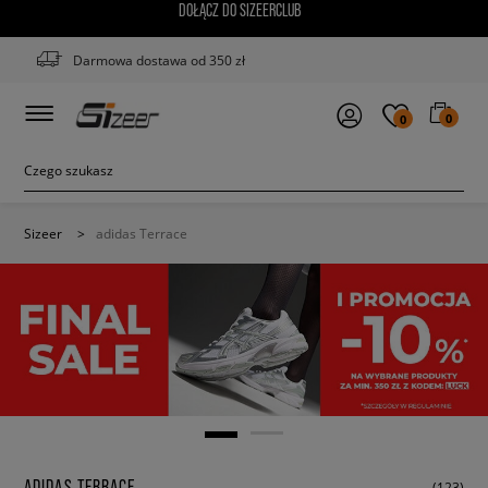
DOŁĄCZ DO SIZEERCLUB
Darmowa dostawa od 350 zł
0
0
Sizeer
>
adidas Terrace
ADIDAS TERRACE
(123)