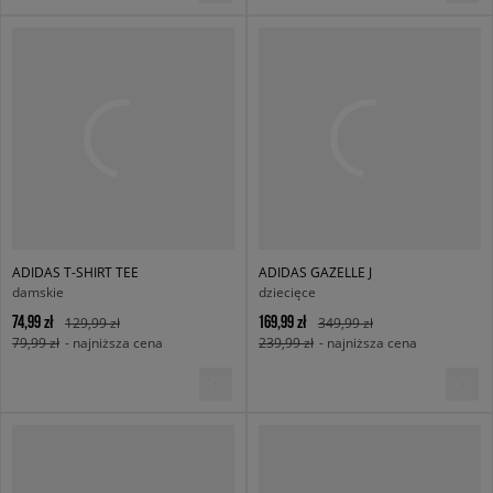
ADIDAS T-SHIRT TEE
ADIDAS GAZELLE J
damskie
dziecięce
74,99 zł
169,99 zł
129,99 zł
349,99 zł
79,99 zł
- najniższa cena
239,99 zł
- najniższa cena