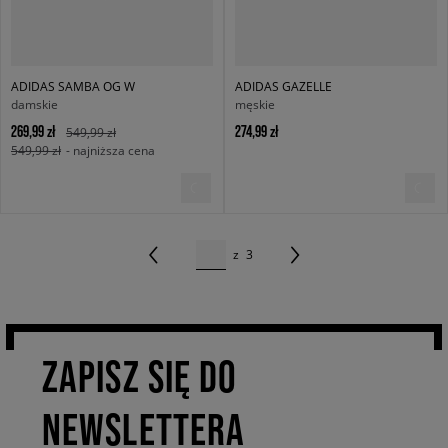
ADIDAS SAMBA OG W
ADIDAS GAZELLE
damskie
męskie
269,99 zł
274,99 zł
549,99 zł
549,99 zł
- najniższa cena
z
3
ZAPISZ SIĘ DO
NEWSLETTERA