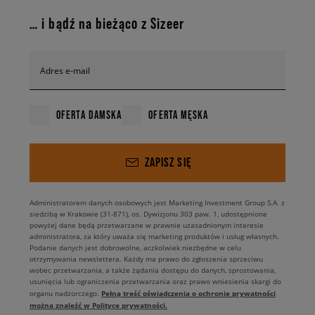
… i bądź na bieżąco z Sizeer
Adres e-mail
OFERTA DAMSKA
OFERTA MĘSKA
ZAPISZ SIĘ
Administratorem danych osobowych jest Marketing Investment Group S.A. z
siedzibą w Krakowie (31-871), os. Dywizjonu 303 paw. 1, udostępnione
powyżej dane będą przetwarzane w prawnie uzasadnionym interesie
administratora, za który uważa się marketing produktów i usług własnych.
Podanie danych jest dobrowolne, aczkolwiek niezbędne w celu
otrzymywania newslettera. Każdy ma prawo do zgłoszenia sprzeciwu
wobec przetwarzania, a także żądania dostępu do danych, sprostowania,
usunięcia lub ograniczenia przetwarzania oraz prawo wniesienia skargi do
Pełną treść oświadczenia o ochronie prywatności
organu nadzorczego.
można znaleźć w Polityce prywatności.