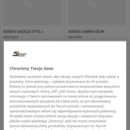
ADIDAS GAZELLE CF EL I
ADIDAS SAMBA OG W
dziecięce
damskie
159,99 zł
349,99 zł
259,99 zł
529,99 zł
179,99 zł
- najniższa cena
369,99 zł
- najniższa cena
Chronimy Twoje dane
Dokładamy wszelkich starań, aby zakupy naszych Klientów były udane, a
produkty, które wybierają – najlepiej dopasowane do ich potrzeb.
Robimy to jednak przy pełnym poszanowaniu bezpieczeństwa wszystkich
danych osobowych. Kliknij „OK”, jeśli chcesz, abyśmy wykorzystywali
informacje o Twoich zachowaniach na naszej stronie do przygotowania
personalizowanych specjalnie dla Ciebie treści, w tym rekomendacji
produktów dopasowanych do Twoich potrzeb i zainteresowań,
spersonalizowanych reklam czy zapamiętywanie wybranych preferencji.
W każdej chwili możesz zmienić swoją decyzję i ustawienia dotyczące
plików cookie wybierając „Dostosuj”. Jeśli nie chcesz otrzymywać
spersonalizowanej oferty produktów, dopasowanych do Twoich