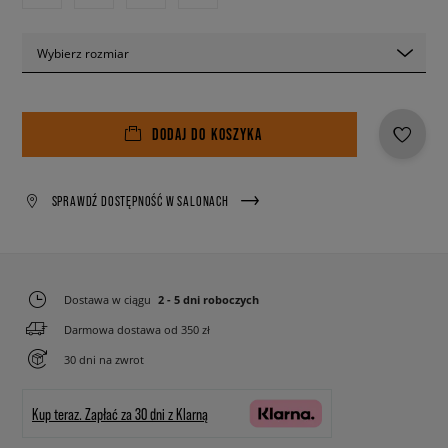
Wybierz rozmiar
DODAJ DO KOSZYKA
SPRAWDŹ DOSTĘPNOŚĆ W SALONACH
Dostawa w ciągu
2 - 5 dni roboczych
Darmowa dostawa od 350 zł
30 dni na zwrot
Kup teraz.
Zapłać za 30 dni z Klarną