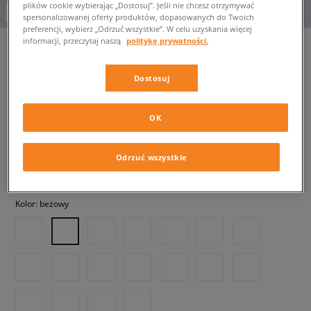
plików cookie wybierając „Dostosuj”. Jeśli nie chcesz otrzymywać
-10% za min. 350 zł kod: LUCK
spersonalizowanej oferty produktów, dopasowanych do Twoich
preferencji, wybierz „Odrzuć wszystkie”. W celu uzyskania więcej
informacji, przeczytaj naszą
politykę prywatności.
Dostosuj
ADIDAS SAMBA OG W
damskie, sneakersy
OK
529,99 zł
z VAT
Odrzuć wszystkie
✛ 530 PKT. W
SIZEERCLUB
Kolor:
beżowy