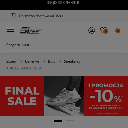
DOŁĄCZ DO SIZEERCLUB
Darmowa dostawa od 350 zł
0
0
Sizeer
>
Damskie
>
Buty
>
Sneakersy
>
ADIDAS SAMBA OG W