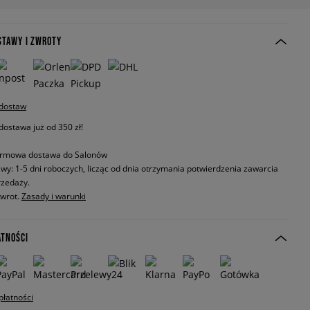
STAWY I ZWROTY
 dostaw
stawa już od 350 zł!
rmowa dostawa do Salonów
wy: 1-5 dni roboczych, licząc od dnia otrzymania potwierdzenia zawarcia
zedaży.
zwrot.
Zasady i warunki
ATNOŚCI
płatności