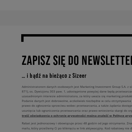
ZAPISZ SIĘ DO NEWSLETTE
… i bądź na bieżąco z Sizeer
Administratorem danych osobowych jest Marketing Investment Group S.A. z si
871), os. Dywizjonu 303 paw. 1, udostępnione powyżej dane będą przetwarz
uzasadnionym interesie administratora, za który uważa się marketing produkt
Podanie danych jest dobrowolne, aczkolwiek niezbędne w celu otrzymywania
prawo do zgłoszenia sprzeciwu wobec przetwarzania, a także żądania dostęp
usunięcia lub ograniczenia przetwarzania oraz prawo wniesienia skargi do o
treść oświadczenia o ochronie prywatności można znaleźć w Polityce pryw
Rabat jest jednorazowy i obowiązuje przez 48 godzin od jego otrzymania. Zn
mailu, który prześlemy Ci po kliknięciu w link aktywacyjny. Kod rabatowy nie 