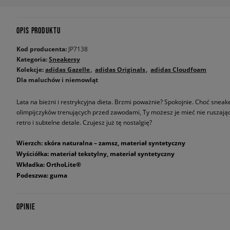
OPIS PRODUKTU
Kod producenta:
JP7138
Kategoria:
Sneakersy
Kolekcje:
adidas Gazelle
adidas Originals
adidas Cloudfoam
Dla maluchów i niemowląt
Lata na bieżni i restrykcyjna dieta. Brzmi poważnie? Spokojnie. Choć snea
olimpijczyków trenujących przed zawodami, Ty możesz je mieć nie ruszając s
retro i subtelne detale. Czujesz już tę nostalgię?
Wierzch: skóra naturalna – zamsz, materiał syntetyczny
Wyściółka: materiał tekstylny, materiał syntetyczny
Wkładka: OrthoLite®
Podeszwa: guma
OPINIE