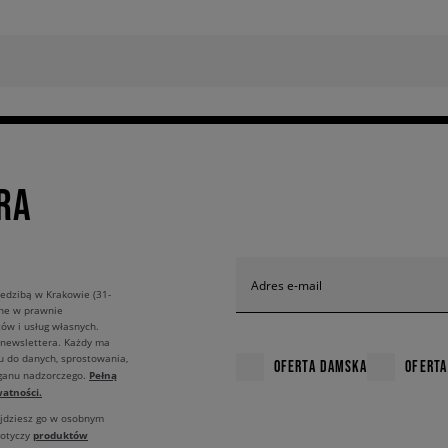
RA
Adres e-mail
edzibą w Krakowie (31-
ane w prawnie
ów i usług własnych.
 newslettera. Każdy ma
u do danych, sprostowania,
OFERTA DAMSKA
OFERTA
Pełną
rganu nadzorczego.
atności.
ajdziesz go w osobnym
produktów
dotyczy