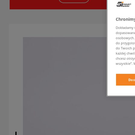
Chronimy
Dokładamy ws
dopasowane 
osobowych. K
do przygoto
do Twoich p
każdej chwil
chcesz otrz
wszystkie”. 
Dos