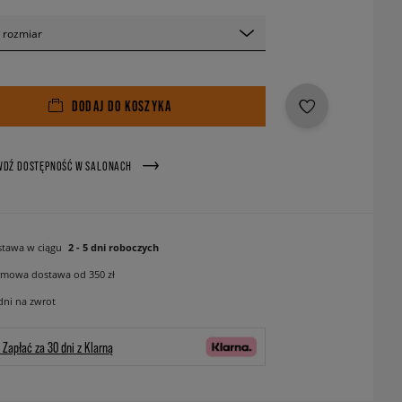
 rozmiar
DODAJ DO KOSZYKA
WDŹ DOSTĘPNOŚĆ W SALONACH
tawa w ciągu
2 - 5 dni roboczych
mowa dostawa od 350 zł
dni na zwrot
Zapłać za 30 dni z Klarną