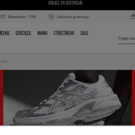
DOŁĄCZ DO SIZEERCLUB
Newsletter -10%
Aktualne promocje
ĘSKIE
DZIECIĘCE
MARKI
STREETWEAR
SALE
MĘSKIE
DZIECIĘCE
MARKI
STREETWEAR
SALE
 EL I