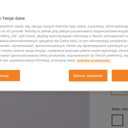
 Twoje dane
zelkich starań, aby zakupy naszych Klientów były udane, a produkty, które wybierają 
do ich potrzeb. Robimy to jednak przy pełnym poszanowaniu bezpieczeństwa wszyst
liknij „OK”, jeśli chcesz, abyśmy wykorzystywali informacje o Twoich zachowaniach na
ADIDAS 
wania personalizowanych specjalnie dla Ciebie treści, w tym rekomendacji produktó
otrzeb i zainteresowań, spersonalizowanych reklam czy zapamiętywanie wybranych pre
dziecięce,
i możesz zmienić swoją decyzję i ustawienia dotyczące plików cookie wybierając „Dostosu
ymywać spersonalizowanej oferty produktów, dopasowanych do Twoich preferencji, wy
W celu uzyskania więcej informacji, przeczytaj naszą
politykę prywatności.
159,99 
179,99 zł
tosuj
Odrzuć wszystkie
259,99 zł
✛ 16
Kolor:
róż