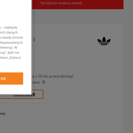
– najlepiej
kich danych
 naszej stronie
GAZELLE CF EL I
w dopasowanych
ferencji. W
 sneakersy
j”. Jeśli nie
bierz „Odrzuć
zł
z VAT
-11%
(najniższa cena z 30 dni przed obniżką)
OK
-38%
(Cena początkowa)
0 PKT. W
SIZEERCLUB
owy