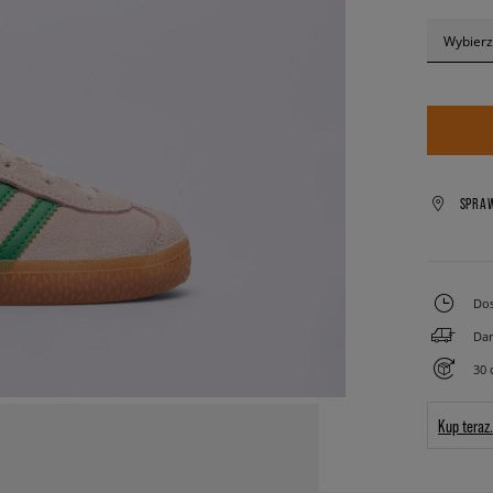
Wybierz
SPRA
Dos
Dar
30 
Kup teraz.