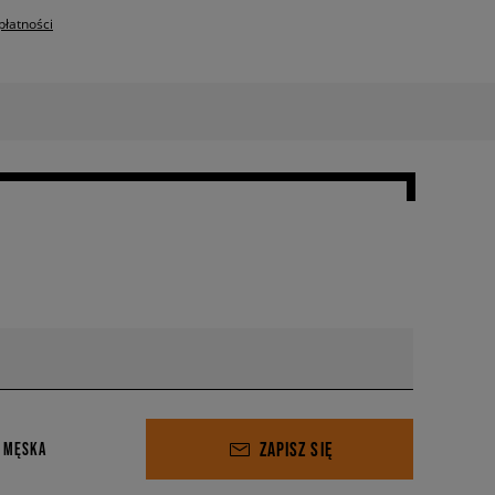
płatności
ZAPISZ SIĘ
 MĘSKA