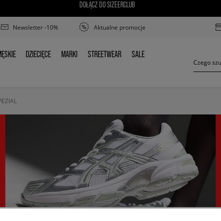
DOŁĄCZ DO SIZEERCLUB
Newsletter -10%
Aktualne promocje
ĘSKIE
DZIECIĘCE
MARKI
STREETWEAR
SALE
MĘSKIE
DZIECIĘCE
MARKI
STREETWEAR
SALE
EZIAL