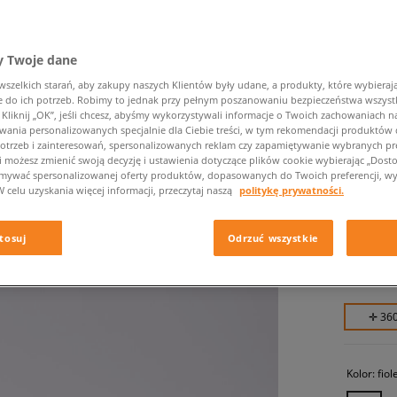
 Twoje dane
zelkich starań, aby zakupy naszych Klientów były udane, a produkty, które wybierają 
do ich potrzeb. Robimy to jednak przy pełnym poszanowaniu bezpieczeństwa wszyst
liknij „OK”, jeśli chcesz, abyśmy wykorzystywali informacje o Twoich zachowaniach na
wania personalizowanych specjalnie dla Ciebie treści, w tym rekomendacji produktó
otrzeb i zainteresowań, spersonalizowanych reklam czy zapamiętywanie wybranych pre
ADIDAS
i możesz zmienić swoją decyzję i ustawienia dotyczące plików cookie wybierając „Dostosu
ymywać spersonalizowanej oferty produktów, dopasowanych do Twoich preferencji, wy
męskie, s
W celu uzyskania więcej informacji, przeczytaj naszą
politykę prywatności.
359,99 
tosuj
Odrzuć wszystkie
419,99 zł
479,99 zł
✛ 36
Kolor:
fio