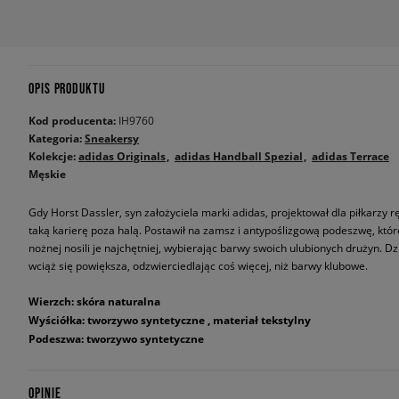
OPIS PRODUKTU
Kod producenta:
IH9760
Kategoria:
Sneakersy
Kolekcje:
adidas Originals
adidas Handball Spezial
adidas Terrace
Męskie
Gdy Horst Dassler, syn założyciela marki adidas, projektował dla piłkarzy r
taką karierę poza halą. Postawił na zamsz i antypoślizgową podeszwę, które 
nożnej nosili je najchętniej, wybierając barwy swoich ulubionych drużyn. Dz
wciąż się powiększa, odzwierciedlając coś więcej, niż barwy klubowe.
Wierzch: skóra naturalna
Wyściółka: tworzywo syntetyczne , materiał tekstylny
Podeszwa: tworzywo syntetyczne
OPINIE