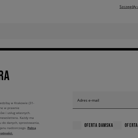
Szczegóły 
RA
Adres e-mail
edzibą w Krakowie (31-
ane w prawnie
ów i usług własnych.
 newslettera. Każdy ma
u do danych, sprostowania,
OFERTA DAMSKA
OFERTA
Pełną
rganu nadzorczego.
atności.