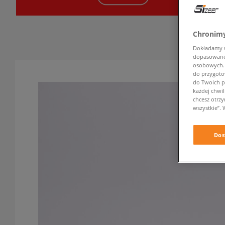
Chronimy
Dokładamy ws
dopasowane 
osobowych. K
do przygoto
do Twoich p
każdej chwil
chcesz otrz
wszystkie”. 
Dos