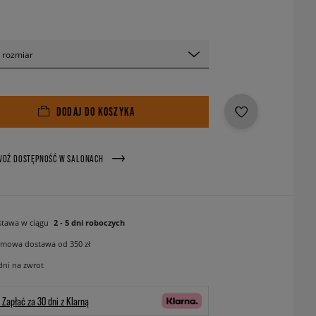
 rozmiar
DODAJ DO KOSZYKA
WDŹ DOSTĘPNOŚĆ W SALONACH
tawa w ciągu
2 - 5 dni roboczych
mowa dostawa od 350 zł
dni na zwrot
Zapłać za 30 dni z Klarną