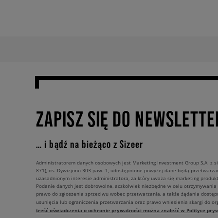
ZAPISZ SIĘ DO NEWSLETTE
… i bądź na bieżąco z Sizeer
Administratorem danych osobowych jest Marketing Investment Group S.A. z si
871), os. Dywizjonu 303 paw. 1, udostępnione powyżej dane będą przetwarz
uzasadnionym interesie administratora, za który uważa się marketing produkt
Podanie danych jest dobrowolne, aczkolwiek niezbędne w celu otrzymywania
prawo do zgłoszenia sprzeciwu wobec przetwarzania, a także żądania dostęp
usunięcia lub ograniczenia przetwarzania oraz prawo wniesienia skargi do o
treść oświadczenia o ochronie prywatności można znaleźć w Polityce pryw