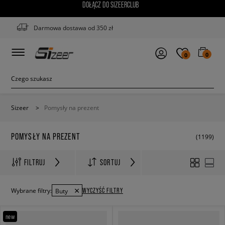
DOŁĄCZ DO SIZEERCLUB
Darmowa dostawa od 350 zł
0
0
Sizeer
>
Pomysły na prezent
POMYSŁY NA PREZENT
(1199)
FILTRUJ
SORTUJ
WYCZYŚĆ FILTRY
Wybrane filtry:
Buty
new