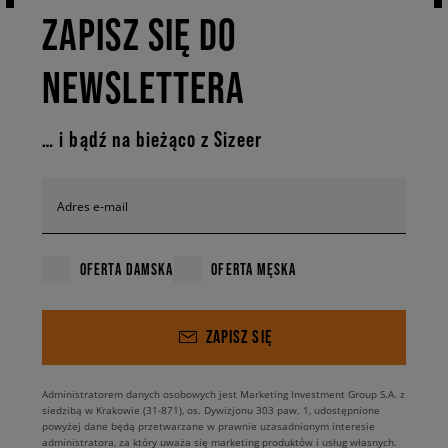
ZAPISZ SIĘ DO
NEWSLETTERA
… i bądź na bieżąco z Sizeer
Adres e-mail
OFERTA DAMSKA
OFERTA MĘSKA
ZAPISZ SIĘ
Administratorem danych osobowych jest Marketing Investment Group S.A. z
siedzibą w Krakowie (31-871), os. Dywizjonu 303 paw. 1, udostępnione
powyżej dane będą przetwarzane w prawnie uzasadnionym interesie
administratora, za który uważa się marketing produktów i usług własnych.