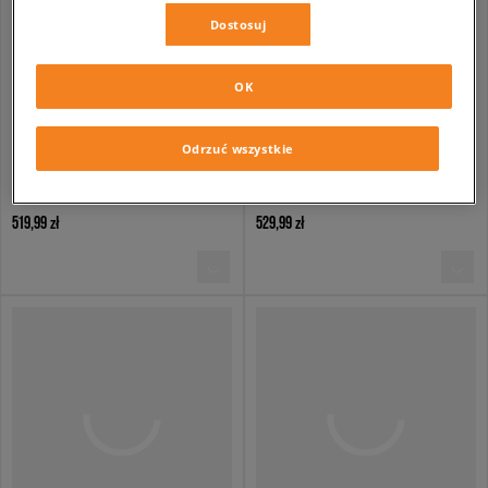
Dostosuj
OK
Odrzuć wszystkie
NIKE P-6000
ADIDAS SUPERSTAR II W
męskie
damskie
519,99 zł
529,99 zł