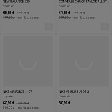
NEW BALANCE 530
CONVERSE CHUCK TAYLOR ALL STAR OX
damskie
damskie
399,99 zł
279,99 zł
529,99 zł
329,99 zł
479,99 zł
- najniższa cena
299,99 zł
- najniższa cena
NIKE AIR FORCE 1 '07
NIKE V5 RNR SUEDE 2
męskie
damskie
439,99 zł
389,99 zł
519,99 zł
519,99 zł
- najniższa cena