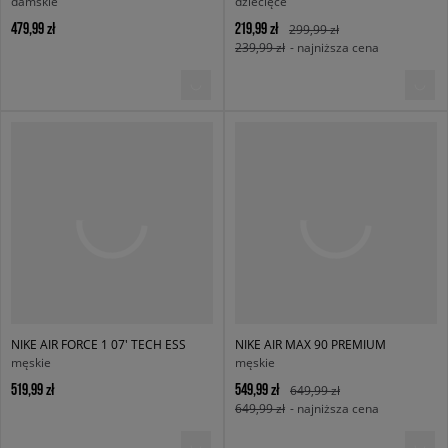
damskie
dziecięce
479,99 zł
219,99 zł
299,99 zł
239,99 zł
- najniższa cena
NIKE AIR FORCE 1 07' TECH ESS
NIKE AIR MAX 90 PREMIUM
męskie
męskie
519,99 zł
549,99 zł
649,99 zł
649,99 zł
- najniższa cena