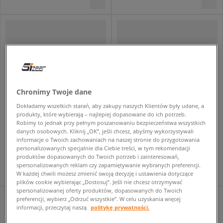
Chronimy Twoje dane
Dokładamy wszelkich starań, aby zakupy naszych Klientów były udane, a
produkty, które wybierają – najlepiej dopasowane do ich potrzeb.
Robimy to jednak przy pełnym poszanowaniu bezpieczeństwa wszystkich
ADIDAS SUPERSTAR II
ADIDAS SUPERSTAR II
danych osobowych. Kliknij „OK”, jeśli chcesz, abyśmy wykorzystywali
męskie
męskie
informacje o Twoich zachowaniach na naszej stronie do przygotowania
personalizowanych specjalnie dla Ciebie treści, w tym rekomendacji
529,99 zł
529,99 zł
produktów dopasowanych do Twoich potrzeb i zainteresowań,
spersonalizowanych reklam czy zapamiętywanie wybranych preferencji.
W każdej chwili możesz zmienić swoją decyzję i ustawienia dotyczące
plików cookie wybierając „Dostosuj”. Jeśli nie chcesz otrzymywać
spersonalizowanej oferty produktów, dopasowanych do Twoich
preferencji, wybierz „Odrzuć wszystkie”. W celu uzyskania więcej
informacji, przeczytaj naszą
politykę prywatności.