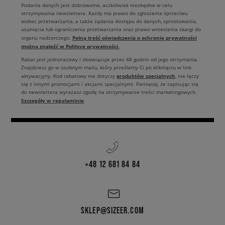
Podanie danych jest dobrowolne, aczkolwiek niezbędne w celu
otrzymywania newslettera. Każdy ma prawo do zgłoszenia sprzeciwu
wobec przetwarzania, a także żądania dostępu do danych, sprostowania,
usunięcia lub ograniczenia przetwarzania oraz prawo wniesienia skargi do
Pełną treść oświadczenia o ochronie prywatności
organu nadzorczego.
można znaleźć w Polityce prywatności.
Rabat jest jednorazowy i obowiązuje przez 48 godzin od jego otrzymania.
Znajdziesz go w osobnym mailu, który prześlemy Ci po kliknięciu w link
produktów specjalnych
aktywacyjny. Kod rabatowy nie dotyczy
, nie łączy
się z innymi promocjami i akcjami specjalnymi. Pamiętaj, że zapisując się
do newslettera wyrażasz zgodę na otrzymywanie treści marketingowych.
Szczegóły w regulaminie
.
+48 12 681 84 84
SKLEP@SIZEER.COM