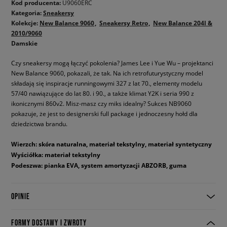
Kod producenta:
U9060ERC
Kategoria:
Sneakersy
Kolekcje:
New Balance 9060
Sneakersy Retro
New Balance 204l &
2010/9060
Damskie
Czy sneakersy mogą łączyć pokolenia? James Lee i Yue Wu – projektanci
New Balance 9060, pokazali, że tak. Na ich retrofuturystyczny model
składają się inspiracje runningowymi 327 z lat 70., elementy modelu
57/40 nawiązujące do lat 80. i 90., a także klimat Y2K i seria 990 z
ikonicznymi 860v2. Misz-masz czy miks idealny? Sukces NB9060
pokazuje, że jest to designerski full package i jednoczesny hołd dla
dziedzictwa brandu.
Wierzch: skóra naturalna, materiał tekstylny, materiał syntetyczny
Wyściółka: materiał tekstylny
Podeszwa: pianka EVA, system amortyzacji ABZORB, guma
OPINIE
FORMY DOSTAWY I ZWROTY