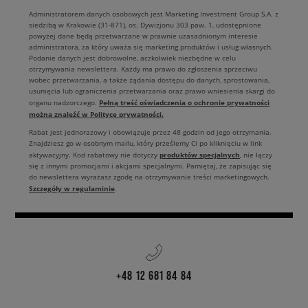
Administratorem danych osobowych jest Marketing Investment Group S.A. z
siedzibą w Krakowie (31-871), os. Dywizjonu 303 paw. 1, udostępnione
powyżej dane będą przetwarzane w prawnie uzasadnionym interesie
administratora, za który uważa się marketing produktów i usług własnych.
Podanie danych jest dobrowolne, aczkolwiek niezbędne w celu
otrzymywania newslettera. Każdy ma prawo do zgłoszenia sprzeciwu
wobec przetwarzania, a także żądania dostępu do danych, sprostowania,
usunięcia lub ograniczenia przetwarzania oraz prawo wniesienia skargi do
Pełną treść oświadczenia o ochronie prywatności
organu nadzorczego.
można znaleźć w Polityce prywatności.
Rabat jest jednorazowy i obowiązuje przez 48 godzin od jego otrzymania.
Znajdziesz go w osobnym mailu, który prześlemy Ci po kliknięciu w link
produktów specjalnych
aktywacyjny. Kod rabatowy nie dotyczy
, nie łączy
się z innymi promocjami i akcjami specjalnymi. Pamiętaj, że zapisując się
do newslettera wyrażasz zgodę na otrzymywanie treści marketingowych.
Szczegóły w regulaminie
.
+48 12 681 84 84