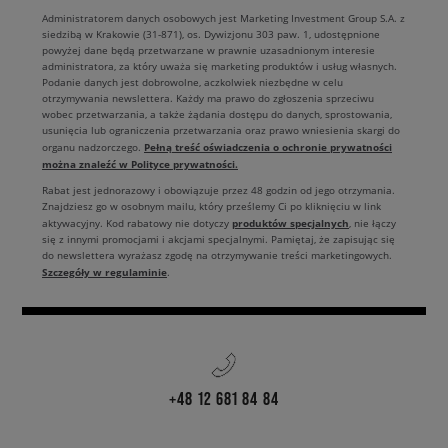
Administratorem danych osobowych jest Marketing Investment Group S.A. z
siedzibą w Krakowie (31-871), os. Dywizjonu 303 paw. 1, udostępnione
powyżej dane będą przetwarzane w prawnie uzasadnionym interesie
administratora, za który uważa się marketing produktów i usług własnych.
Podanie danych jest dobrowolne, aczkolwiek niezbędne w celu
otrzymywania newslettera. Każdy ma prawo do zgłoszenia sprzeciwu
wobec przetwarzania, a także żądania dostępu do danych, sprostowania,
usunięcia lub ograniczenia przetwarzania oraz prawo wniesienia skargi do
Pełną treść oświadczenia o ochronie prywatności
organu nadzorczego.
można znaleźć w Polityce prywatności.
Rabat jest jednorazowy i obowiązuje przez 48 godzin od jego otrzymania.
Znajdziesz go w osobnym mailu, który prześlemy Ci po kliknięciu w link
produktów specjalnych
aktywacyjny. Kod rabatowy nie dotyczy
, nie łączy
się z innymi promocjami i akcjami specjalnymi. Pamiętaj, że zapisując się
do newslettera wyrażasz zgodę na otrzymywanie treści marketingowych.
Szczegóły w regulaminie
.
+48 12 681 84 84