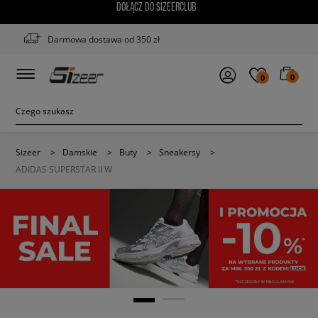
DOŁĄCZ DO SIZEERCLUB
Darmowa dostawa od 350 zł
0
0
Sizeer
>
Damskie
>
Buty
>
Sneakersy
>
ADIDAS SUPERSTAR II W