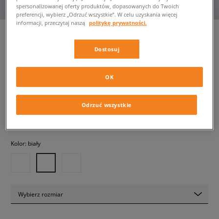
spersonalizowanej oferty produktów, dopasowanych do Twoich
preferencji, wybierz „Odrzuć wszystkie”. W celu uzyskania więcej
informacji, przeczytaj naszą
politykę prywatności.
Dostosuj
ADIDAS SUPERSTAR II W
damskie, sneakersy
OK
529,99 zł
z VAT
Odrzuć wszystkie
✛ 530 PKT. W
SIZEERCLUB
Kolor:
biały
Wybierz rozmiar