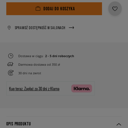
DODAJ DO KOSZYKA
SPRAWDŹ DOSTĘPNOŚĆ W SALONACH
Dostawa w ciągu
2 - 5 dni roboczych
Darmowa dostawa od 350 zł
30 dni na zwrot
Kup teraz.
Zapłać za 30 dni z Klarną
OPIS PRODUKTU