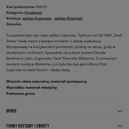
Kod producenta:
IH8659
Kategoria:
Sneakersy
Kolekcje:
adidas Superstar
adidas Originals
Damskie
Tu powinien być opis zalet adidas Superstar. Tylko po co? Od 1969 „Shell
Shoes” miały match z każdym trendem i z każdą subkulturą.
Występowały na koszykarskich parkietach, jeździły na desce, grały w
teledyskach i w filmach. Sprawdziły się w basic lookach Davida
Beckhama i jako „Supercolor Pack” Pharrella Williamsa. Z czerwonym
beretem nosiła je Madonna, a w stylu hip-hop glam Missy Elliot.
Superstar to wiele historii – dodaj swoją.
Wierzch: skóra naturalna, materiał syntetyczny
Wyściółka: materiał tekstylny
Podeszwa: guma
OPINIE
FORMY DOSTAWY I ZWROTY