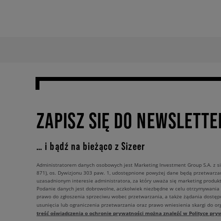
ZAPISZ SIĘ DO NEWSLETTE
… i bądź na bieżąco z Sizeer
Administratorem danych osobowych jest Marketing Investment Group S.A. z si
871), os. Dywizjonu 303 paw. 1, udostępnione powyżej dane będą przetwarz
uzasadnionym interesie administratora, za który uważa się marketing produkt
Podanie danych jest dobrowolne, aczkolwiek niezbędne w celu otrzymywania
prawo do zgłoszenia sprzeciwu wobec przetwarzania, a także żądania dostęp
usunięcia lub ograniczenia przetwarzania oraz prawo wniesienia skargi do o
treść oświadczenia o ochronie prywatności można znaleźć w Polityce pryw