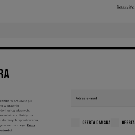
Szczegóły 
RA
Adres e-mail
edzibą w Krakowie (31-
ane w prawnie
ów i usług własnych.
 newslettera. Każdy ma
u do danych, sprostowania,
OFERTA DAMSKA
OFERTA
Pełną
rganu nadzorczego.
atności.