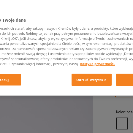
 Twoje dane
zelkich starań, aby zakupy naszych Klientów były udane, a produkty, które wybierają 
do ich potrzeb. Robimy to jednak przy pełnym poszanowaniu bezpieczeństwa wszyst
liknij „OK”, jeśli chcesz, abyśmy wykorzystywali informacje o Twoich zachowaniach na
wania personalizowanych specjalnie dla Ciebie treści, w tym rekomendacji produktó
otrzeb i zainteresowań, spersonalizowanych reklam czy zapamiętywanie wybranych pre
NIKE TE
i możesz zmienić swoją decyzję i ustawienia dotyczące plików cookie wybierając „Dostosu
ymywać spersonalizowanej oferty produktów, dopasowanych do Twoich preferencji, wy
męskie, s
W celu uzyskania więcej informacji, przeczytaj naszą
politykę prywatności.
429,99 
tosuj
Odrzuć wszystkie
✛ 43
Kolor:
beż