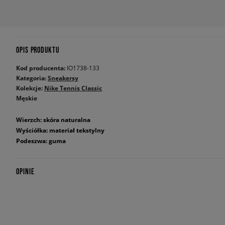
OPIS PRODUKTU
Kod producenta:
IO1738-133
Kategoria:
Sneakersy
Kolekcje:
Nike Tennis Classic
Męskie
Wierzch: skóra naturalna
Wyściółka: materiał tekstylny
Podeszwa: guma
OPINIE