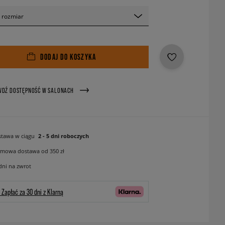
 rozmiar
DODAJ DO KOSZYKA
WDŹ DOSTĘPNOŚĆ W SALONACH
tawa w ciągu
2 - 5 dni roboczych
mowa dostawa od 350 zł
dni na zwrot
Zapłać za 30 dni z Klarną