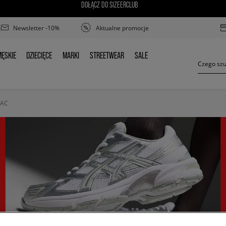
DOŁĄCZ DO SIZEERCLUB
Newsletter -10%
Aktualne promocje
ĘSKIE
DZIECIĘCE
MARKI
STREETWEAR
SALE
MĘSKIE
DZIECIĘCE
MARKI
STREETWEAR
SALE
 AC