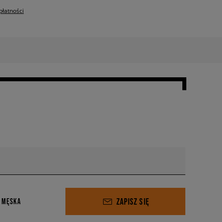
płatności
ZAPISZ SIĘ
 MĘSKA