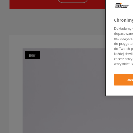
Chronimy
Dokładamy ws
dopasowane 
osobowych. K
do przygoto
do Twoich p
każdej chwil
new
chcesz otrz
wszystkie”. 
Dos