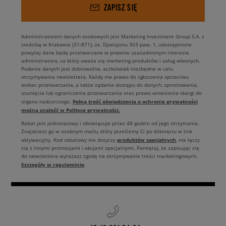
ZAPISZ SIĘ
Administratorem danych osobowych jest Marketing Investment Group S.A. z
siedzibą w Krakowie (31-871), os. Dywizjonu 303 paw. 1, udostępnione
powyżej dane będą przetwarzane w prawnie uzasadnionym interesie
administratora, za który uważa się marketing produktów i usług własnych.
Podanie danych jest dobrowolne, aczkolwiek niezbędne w celu
otrzymywania newslettera. Każdy ma prawo do zgłoszenia sprzeciwu
wobec przetwarzania, a także żądania dostępu do danych, sprostowania,
usunięcia lub ograniczenia przetwarzania oraz prawo wniesienia skargi do
Pełną treść oświadczenia o ochronie prywatności
organu nadzorczego.
można znaleźć w Polityce prywatności.
Rabat jest jednorazowy i obowiązuje przez 48 godzin od jego otrzymania.
Znajdziesz go w osobnym mailu, który prześlemy Ci po kliknięciu w link
produktów specjalnych
aktywacyjny. Kod rabatowy nie dotyczy
, nie łączy
się z innymi promocjami i akcjami specjalnymi. Pamiętaj, że zapisując się
do newslettera wyrażasz zgodę na otrzymywanie treści marketingowych.
Szczegóły w regulaminie
.