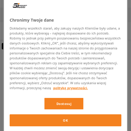
FILTRUJ
SORTUJ
Chronimy Twoje dane
Dokładamy wszelkich starań, aby zakupy naszych Klientów były udane, a
Nie wybrano filtrów.
produkty, które wybierają – najlepiej dopasowane do ich potrzeb.
Robimy to jednak przy pełnym poszanowaniu bezpieczeństwa wszystkich
danych osobowych. Kliknij „OK”, jeśli chcesz, abyśmy wykorzystywali
new
informacje o Twoich zachowaniach na naszej stronie do przygotowania
personalizowanych specjalnie dla Ciebie treści, w tym rekomendacji
produktów dopasowanych do Twoich potrzeb i zainteresowań,
spersonalizowanych reklam czy zapamiętywanie wybranych preferencji.
W każdej chwili możesz zmienić swoją decyzję i ustawienia dotyczące
plików cookie wybierając „Dostosuj”. Jeśli nie chcesz otrzymywać
spersonalizowanej oferty produktów, dopasowanych do Twoich
preferencji, wybierz „Odrzuć wszystkie”. W celu uzyskania więcej
informacji, przeczytaj naszą
politykę prywatności.
-10% za min. 350 zł kod: LUCK
Dostosuj
NIKE TENNIS CLASSIC AC
NIKE TENNIS CLASSIC AC
męskie
męskie
OK
389,99 zł
429,99 zł