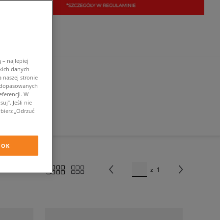
– najlepiej
kich danych
 naszej stronie
w dopasowanych
ferencji. W
j”. Jeśli nie
bierz „Odrzuć
OK
z
1