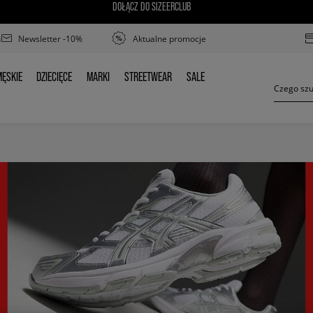
DOŁĄCZ DO SIZEERCLUB
Newsletter -10%
Aktualne promocje
ĘSKIE
DZIECIĘCE
MARKI
STREETWEAR
SALE
MĘSKIE
DZIECIĘCE
MARKI
STREETWEAR
SALE