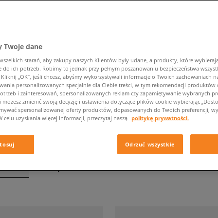
 Twoje dane
NIKE P-6000
zelkich starań, aby zakupy naszych Klientów były udane, a produkty, które wybierają 
do ich potrzeb. Robimy to jednak przy pełnym poszanowaniu bezpieczeństwa wszyst
liknij „OK”, jeśli chcesz, abyśmy wykorzystywali informacje o Twoich zachowaniach na
Rozmiar
Kolor
wania personalizowanych specjalnie dla Ciebie treści, w tym rekomendacji produktó
otrzeb i zainteresowań, spersonalizowanych reklam czy zapamiętywanie wybranych pre
i możesz zmienić swoją decyzję i ustawienia dotyczące plików cookie wybierając „Dostosu
ymywać spersonalizowanej oferty produktów, dopasowanych do Twoich preferencji, wy
W celu uzyskania więcej informacji, przeczytaj naszą
politykę prywatności.
tosuj
Odrzuć wszystkie
tronie
z
28
wyników