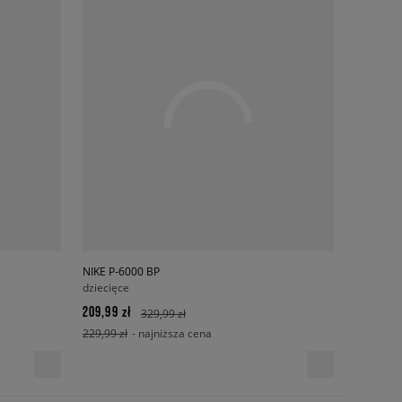
NIKE P-6000 BP
dziecięce
209,99 zł
329,99 zł
229,99 zł
- najniższa cena