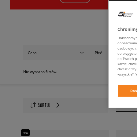
Chronimy
Dokładamy ws
dopasowane 
osobowych. K
Cena
Płeć
do przygoto
do Twoich p
każdej chwil
chcesz otrz
Nie wybrano filtrów.
wszystkie”. 
Dos
Ilość na s
SORTUJ
60
new