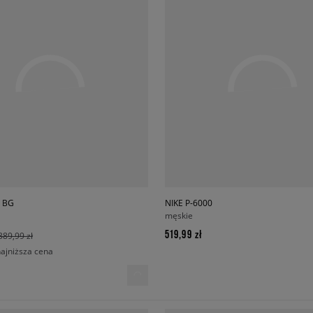
0 BG
NIKE P-6000
męskie
519,99 zł
389,99 zł
najniższa cena