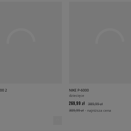
00 2
NIKE P-6000
dziecięce
269,99 zł
389,99 zł
309,99 zł
- najniższa cena