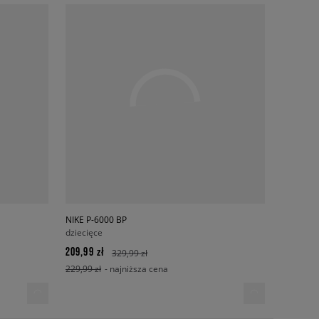
NIKE P-6000 BP
dziecięce
209,99 zł
329,99 zł
229,99 zł
- najniższa cena