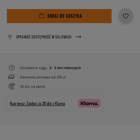
DODAJ DO KOSZYKA
SPRAWDŹ DOSTĘPNOŚĆ W SALONACH
Dostawa w ciągu
2 - 5 dni roboczych
Darmowa dostawa od 350 zł
30 dni na zwrot
Kup teraz.
Zapłać za 30 dni z Klarną