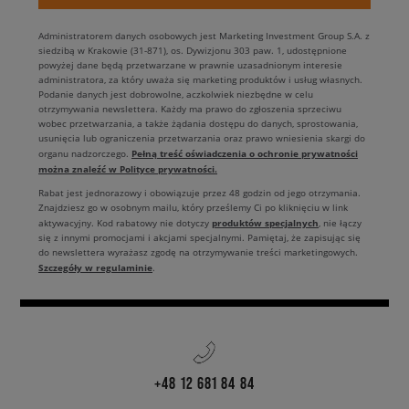
Administratorem danych osobowych jest Marketing Investment Group S.A. z
siedzibą w Krakowie (31-871), os. Dywizjonu 303 paw. 1, udostępnione
powyżej dane będą przetwarzane w prawnie uzasadnionym interesie
administratora, za który uważa się marketing produktów i usług własnych.
Podanie danych jest dobrowolne, aczkolwiek niezbędne w celu
otrzymywania newslettera. Każdy ma prawo do zgłoszenia sprzeciwu
wobec przetwarzania, a także żądania dostępu do danych, sprostowania,
usunięcia lub ograniczenia przetwarzania oraz prawo wniesienia skargi do
Pełną treść oświadczenia o ochronie prywatności
organu nadzorczego.
można znaleźć w Polityce prywatności.
Rabat jest jednorazowy i obowiązuje przez 48 godzin od jego otrzymania.
Znajdziesz go w osobnym mailu, który prześlemy Ci po kliknięciu w link
produktów specjalnych
aktywacyjny. Kod rabatowy nie dotyczy
, nie łączy
się z innymi promocjami i akcjami specjalnymi. Pamiętaj, że zapisując się
do newslettera wyrażasz zgodę na otrzymywanie treści marketingowych.
Szczegóły w regulaminie
.
+48 12 681 84 84