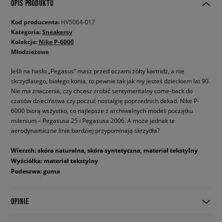
OPIS PRODUKTU
Kod producenta:
HV5064-017
Kategoria:
Sneakersy
Kolekcje:
Nike P-6000
Młodzieżowe
Jeśli na hasło „Pegasus” masz przed oczami żółty kartridż, a nie
skrzydlatego, białego konia, to pewnie tak jak my jesteś dzieckiem lat 90.
Nie ma znaczenia, czy chcesz zrobić sentymentalny come-back do
czasów dzieciństwa czy poczuć nostalgię poprzednich dekad. Nike P-
6000 biorą wszystko, co najlepsze z archiwalnych modeli początku
milenium – Pegasusa 25 i Pegasusa 2006. A może jednak te
aerodynamiczne linie bardziej przypominają skrzydła?
Wierzch: skóra naturalna, skóra syntetyczna, materiał tekstylny
Wyściółka: materiał tekstylny
Podeszwa: guma
OPINIE