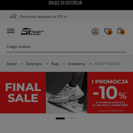
DOŁĄCZ DO SIZEERCLUB
Darmowa dostawa od 350 zł
0
0
Sizeer
>
Dziecięce
>
Buty
>
Sneakersy
>
NIKE P-6000 BG