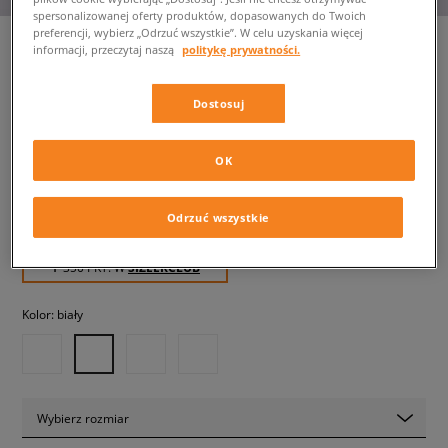
spersonalizowanej oferty produktów, dopasowanych do Twoich
preferencji, wybierz „Odrzuć wszystkie”. W celu uzyskania więcej
informacji, przeczytaj naszą
politykę prywatności.
NIKE P-6000 BG
Dostosuj
dziecięce, sneakersy
OK
349,99 zł
z VAT
389,99 zł
-10%
(najniższa cena od momentu wprowadzenia produktu)
Odrzuć wszystkie
389,99 zł
-10%
(Cena początkowa)
✛ 350 PKT. W
SIZEERCLUB
Kolor:
biały
Wybierz rozmiar