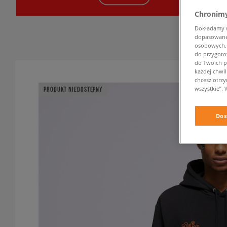
Chronimy
Dokładamy ws
dopasowane 
osobowych. K
do przygoto
do Twoich p
każdej chwil
chcesz otrz
wszystkie”. 
PRODUKT NIEDOSTĘPNY
Dos