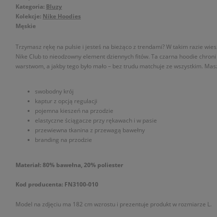
Kategoria:
Bluzy
Kolekcje:
Nike Hoodies
Męskie
Trzymasz rękę na pulsie i jesteś na bieżąco z trendami? W takim razie wies
Nike Club to nieodzowny element dziennych fitów. Ta czarna hoodie chroni 
warstwom, a jakby tego było mało – bez trudu matchuje ze wszystkim. Mas
swobodny krój
kaptur z opcją regulacji
pojemna kieszeń na przodzie
elastyczne ściągacze przy rękawach i w pasie
przewiewna tkanina z przewagą bawełny
branding na przodzie
Materiał: 80% bawełna, 20% poliester
Kod producenta: FN3100-010
Model na zdjęciu ma 182 cm wzrostu i prezentuje produkt w rozmiarze L.