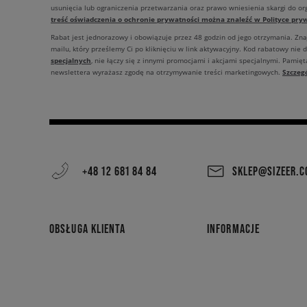
usunięcia lub ograniczenia przetwarzania oraz prawo wniesienia skargi do o
treść oświadczenia o ochronie prywatności można znaleźć w Polityce pryw
Rabat jest jednorazowy i obowiązuje przez 48 godzin od jego otrzymania. Zn
mailu, który prześlemy Ci po kliknięciu w link aktywacyjny. Kod rabatowy nie 
specjalnych
, nie łączy się z innymi promocjami i akcjami specjalnymi. Pamięta
Szczeg
newslettera wyrażasz zgodę na otrzymywanie treści marketingowych.
+48 12 681 84 84
SKLEP@SIZEER.
OBSŁUGA KLIENTA
INFORMACJE