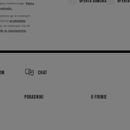
OFERTA DAMSKA
OFERTA
Pełną
rganu nadzorczego.
atności.
ajdziesz go w osobnym
produktów
dotyczy
j, że zapisując się do
óły w regulaminie
.
COM
CHAT
PORADNIKI
O FIRMIE