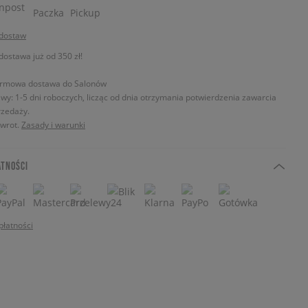
 dostaw
stawa już od 350 zł!
rmowa dostawa do Salonów
wy: 1-5 dni roboczych, licząc od dnia otrzymania potwierdzenia zawarcia
zedaży.
zwrot.
Zasady i warunki
ATNOŚCI
płatności