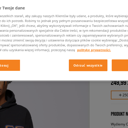
 Twoje dane
zelkich starań, aby zakupy naszych Klientów były udane, a produkty, które wybierają 
do ich potrzeb. Robimy to jednak przy pełnym poszanowaniu bezpieczeństwa wszyst
liknij „OK”, jeśli chcesz, abyśmy wykorzystywali informacje o Twoich zachowaniach na
wania personalizowanych specjalnie dla Ciebie treści, w tym rekomendacji produktó
otrzeb i zainteresowań, spersonalizowanych reklam czy zapamiętywanie wybranych pre
i możesz zmienić swoją decyzję i ustawienia dotyczące plików cookie wybierając „Dostosu
ymywać spersonalizowanej oferty produktów, dopasowanych do Twoich preferencji, wy
NIKE B
W celu uzyskania więcej informacji, przeczytaj naszą
politykę prywatności.
PO HDY
męskie, b
tosuj
Odrzuć wszystkie
249,99 
✛ 25
PRODUKT N
Wyślemy Ci