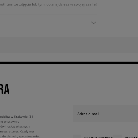
utfitem ze zdjęcia lub tym, co znajdziesz w swojej szafie!
RA
Adres e-mail
edzibą w Krakowie (31-
ane w prawnie
ów i usług własnych.
 newslettera. Każdy ma
u do danych, sprostowania,