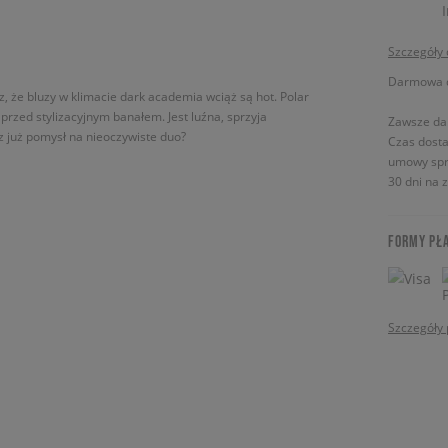
Szczegóły
Darmowa do
z, że bluzy w klimacie dark academia wciąż są hot. Polar
przed stylizacyjnym banałem. Jest luźna, sprzyja
Zawsze da
z już pomysł na nieoczywiste duo?
Czas dosta
umowy spr
30 dni na 
FORMY PŁ
Szczegóły 