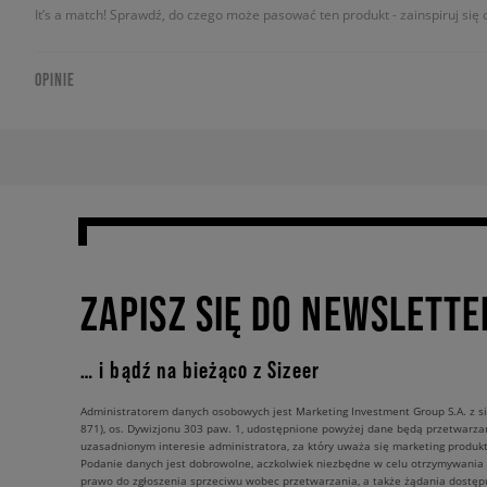
It’s a match! Sprawdź, do czego może pasować ten produkt - zainspiruj się o
OPINIE
ZAPISZ SIĘ DO NEWSLETTE
… i bądź na bieżąco z Sizeer
Administratorem danych osobowych jest Marketing Investment Group S.A. z si
871), os. Dywizjonu 303 paw. 1, udostępnione powyżej dane będą przetwarz
uzasadnionym interesie administratora, za który uważa się marketing produkt
Podanie danych jest dobrowolne, aczkolwiek niezbędne w celu otrzymywania
prawo do zgłoszenia sprzeciwu wobec przetwarzania, a także żądania dostęp