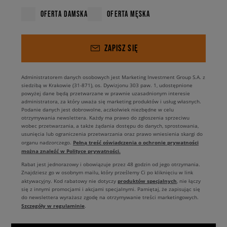
OFERTA DAMSKA
OFERTA MĘSKA
ZAPISZ SIĘ
Administratorem danych osobowych jest Marketing Investment Group S.A. z
siedzibą w Krakowie (31-871), os. Dywizjonu 303 paw. 1, udostępnione
powyżej dane będą przetwarzane w prawnie uzasadnionym interesie
administratora, za który uważa się marketing produktów i usług własnych.
Podanie danych jest dobrowolne, aczkolwiek niezbędne w celu
otrzymywania newslettera. Każdy ma prawo do zgłoszenia sprzeciwu
wobec przetwarzania, a także żądania dostępu do danych, sprostowania,
usunięcia lub ograniczenia przetwarzania oraz prawo wniesienia skargi do
Pełną treść oświadczenia o ochronie prywatności
organu nadzorczego.
można znaleźć w Polityce prywatności.
Rabat jest jednorazowy i obowiązuje przez 48 godzin od jego otrzymania.
Znajdziesz go w osobnym mailu, który prześlemy Ci po kliknięciu w link
produktów specjalnych
aktywacyjny. Kod rabatowy nie dotyczy
, nie łączy
się z innymi promocjami i akcjami specjalnymi. Pamiętaj, że zapisując się
do newslettera wyrażasz zgodę na otrzymywanie treści marketingowych.
Szczegóły w regulaminie
.