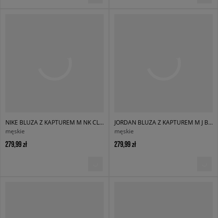
NIKE BLUZA Z KAPTUREM M NK CLUB BB PO HOODIE
JORDAN BLUZA Z KAPTUREM M J BRK ST PO HD BB
męskie
męskie
279,99 zł
279,99 zł