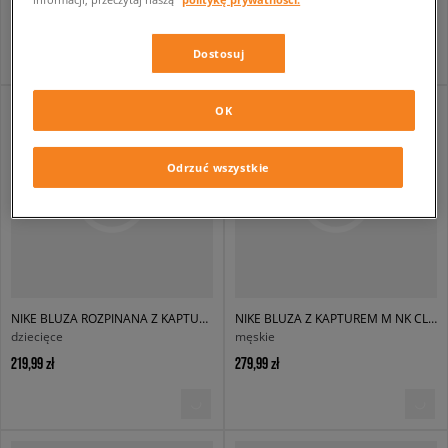
279,99 zł
219,99 zł
Dostosuj
OK
Odrzuć wszystkie
NIKE BLUZA ROZPINANA Z KAPTUREM K NSW CLUB FLC BOY
NIKE BLUZA Z KAPTUREM M NK CLUB BB PO HOODIE
dziecięce
męskie
219,99 zł
279,99 zł