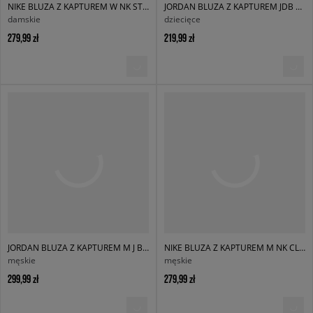
NIKE BLUZA Z KAPTUREM W NK STDO FLC MW OS PO HDY
JORDAN BLUZA Z KAPTUREM JDB MJ BROOKLYN FLC PO BOY
damskie
dziecięce
279,99 zł
219,99 zł
JORDAN BLUZA Z KAPTUREM M J BRK OVZ FLC PO BB
NIKE BLUZA Z KAPTUREM M NK CLUB BB PO HOODIE
męskie
męskie
299,99 zł
279,99 zł