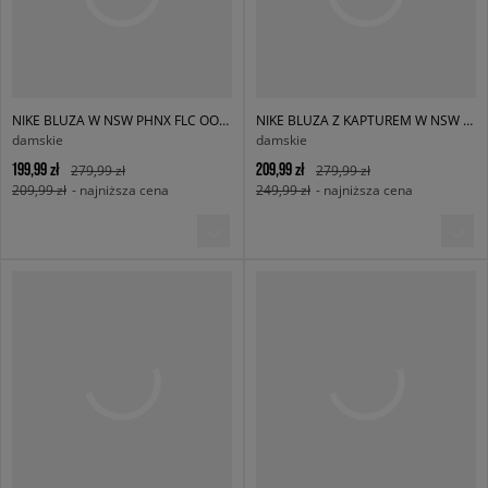
NIKE BLUZA W NSW PHNX FLC OOS PO HOODIE
NIKE BLUZA Z KAPTUREM W NSW PHNX FLC OS CREW
damskie
damskie
199,99 zł
209,99 zł
279,99 zł
279,99 zł
209,99 zł
- najniższa cena
249,99 zł
- najniższa cena