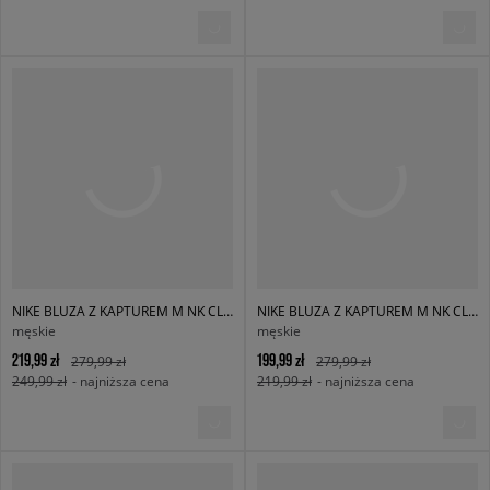
NIKE BLUZA Z KAPTUREM M NK CLUB BB PO HOODIE
NIKE BLUZA Z KAPTUREM M NK CLUB BB PO HOODIE
męskie
męskie
219,99 zł
199,99 zł
279,99 zł
279,99 zł
249,99 zł
- najniższa cena
219,99 zł
- najniższa cena