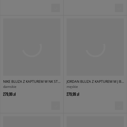
NIKE BLUZA Z KAPTUREM W NK STDO FLC OS PO HDY
JORDAN BLUZA Z KAPTUREM M J BRK ST PO HD BB
damskie
męskie
279,99 zł
279,99 zł