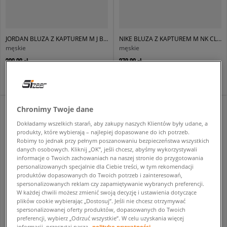
JORDAN BLUZA Z KAPTUREM M J BRK OVZ FLC PO BB
NIKE BLUZA Z KAPTUREM M NK CLUB BB PO HOODIE
męskie
męskie
299,99 zł
279,99 zł
Chronimy Twoje dane
Dokładamy wszelkich starań, aby zakupy naszych Klientów były udane, a
produkty, które wybierają – najlepiej dopasowane do ich potrzeb.
Robimy to jednak przy pełnym poszanowaniu bezpieczeństwa wszystkich
danych osobowych. Kliknij „OK”, jeśli chcesz, abyśmy wykorzystywali
informacje o Twoich zachowaniach na naszej stronie do przygotowania
personalizowanych specjalnie dla Ciebie treści, w tym rekomendacji
produktów dopasowanych do Twoich potrzeb i zainteresowań,
spersonalizowanych reklam czy zapamiętywanie wybranych preferencji.
W każdej chwili możesz zmienić swoją decyzję i ustawienia dotyczące
plików cookie wybierając „Dostosuj”. Jeśli nie chcesz otrzymywać
spersonalizowanej oferty produktów, dopasowanych do Twoich
NIKE BLUZA Z KAPTUREM M NK CLUB BB PO HOODIE
NIKE BLUZA Z KAPTUREM K NSW CLB FLC OS HDY
preferencji, wybierz „Odrzuć wszystkie”. W celu uzyskania więcej
męskie
dziecięce
informacji, przeczytaj naszą
politykę prywatności.