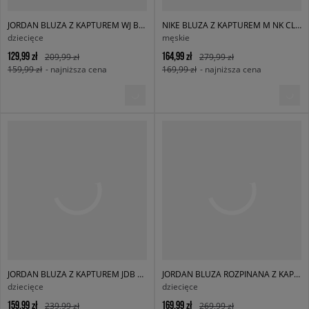
JORDAN BLUZA Z KAPTUREM WJ BRKN FLC PO HOODIE GIRL
NIKE BLUZA Z KAPTUREM M NK CLUB BB PO HOODIE
dziecięce
męskie
129,99 zł
164,99 zł
209,99 zł
279,99 zł
159,99 zł
- najniższa cena
169,99 zł
- najniższa cena
JORDAN BLUZA Z KAPTUREM JDB MJ BRKLN FLC FZ BOY
JORDAN BLUZA ROZPINANA Z KAPTUREM JDB MJ SPORT STMT HOOP FLC
dziecięce
dziecięce
159,99 zł
169,99 zł
239,99 zł
269,99 zł