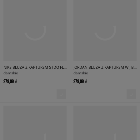
NIKE BLUZA Z KAPTUREM STDO FLC MW OS PO HDY
JORDAN BLUZA Z KAPTUREM W J BRK FLC PO BB
damskie
damskie
279,99 zł
279,99 zł