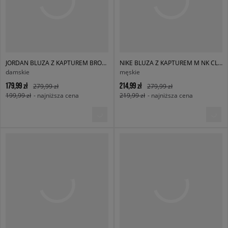
JORDAN BLUZA Z KAPTUREM BROOKLYN FLEECE
NIKE BLUZA Z KAPTUREM M NK CLUB BB PO HOODIE
damskie
męskie
179,99 zł
214,99 zł
279,99 zł
279,99 zł
199,99 zł
- najniższa cena
219,99 zł
- najniższa cena