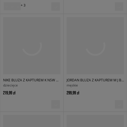
+ 3
NIKE BLUZA Z KAPTUREM K NSW CLB FLC OS HDY
JORDAN BLUZA Z KAPTUREM M J BRK OVZ FLC PO BB
dziecięce
męskie
219,99 zł
299,99 zł