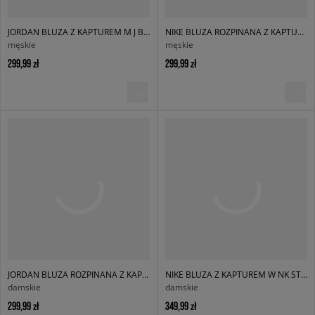
JORDAN BLUZA Z KAPTUREM M J BRK OVZ FLC PO BB
NIKE BLUZA ROZPINANA Z KAPTUREM M NK CLUB BB FZ HOODIE
męskie
męskie
299,99 zł
299,99 zł
JORDAN BLUZA ROZPINANA Z KAPTUREM W J BRK FLC FZ BB
NIKE BLUZA Z KAPTUREM W NK STDOOS FLC HVY
damskie
damskie
299,99 zł
349,99 zł