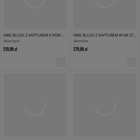
NIKE BLUZA Z KAPTUREM K NSW CLB FLC OS HDY
NIKE BLUZA Z KAPTUREM W NK STDO FLC OS PO HDY
dziecięce
damskie
219,99 zł
279,99 zł