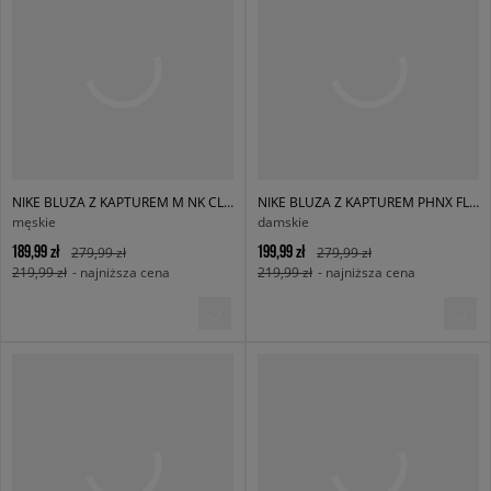
NIKE BLUZA Z KAPTUREM M NK CLUB BB PO HOODIE
NIKE BLUZA Z KAPTUREM PHNX FLC OS HOODIE W NSW
męskie
damskie
189,99 zł
199,99 zł
279,99 zł
279,99 zł
219,99 zł
- najniższa cena
219,99 zł
- najniższa cena