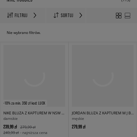
FILTRUJ
SORTUJ
Nie wybrano filtrów.
-10% za min. 350 zł kod: LUCK
NIKE BLUZA Z KAPTUREM W NSW PHNX FLC OS
JORDAN BLUZA Z KAPTUREM M J BRK ST PO HD BB
damskie
męskie
239,99 zł
279,99 zł
279,99 zł
249,99 zł
- najniższa cena