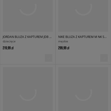
JORDAN BLUZA Z KAPTUREM JDB MJ BROOKLYN FLC PO BOY
NIKE BLUZA Z KAPTUREM M NK SOLO BB PO HD CONCEPT
dziecięce
męskie
219,99 zł
299,99 zł