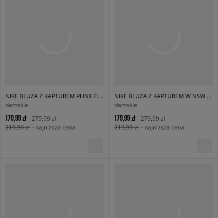
NIKE BLUZA Z KAPTUREM PHNX FLC OS HOODIE W NSW
NIKE BLUZA Z KAPTUREM W NSW PHNX FLC OOS PO HOODIE
damskie
damskie
179,99 zł
179,99 zł
279,99 zł
279,99 zł
219,99 zł
- najniższa cena
219,99 zł
- najniższa cena