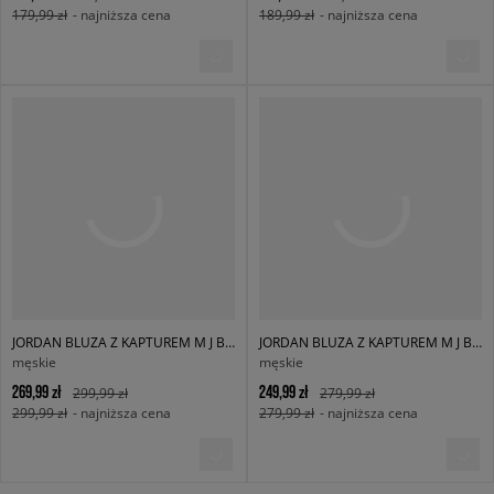
179,99 zł
- najniższa cena
189,99 zł
- najniższa cena
JORDAN BLUZA Z KAPTUREM M J BRK OVS PO HD
JORDAN BLUZA Z KAPTUREM M J BRK FLC PO
męskie
męskie
269,99 zł
249,99 zł
299,99 zł
279,99 zł
299,99 zł
- najniższa cena
279,99 zł
- najniższa cena