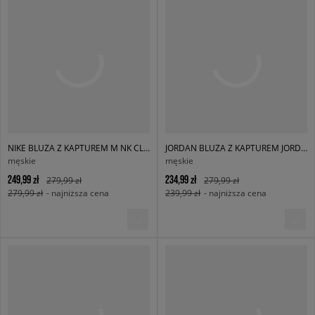
NIKE BLUZA Z KAPTUREM M NK CLUB BB PO HOODIE
JORDAN BLUZA Z KAPTUREM JORDAN BROOKLYN FLEECE
męskie
męskie
249,99 zł
234,99 zł
279,99 zł
279,99 zł
279,99 zł
- najniższa cena
239,99 zł
- najniższa cena