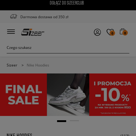
DOŁĄCZ DO SIZEERCLUB
Darmowa dostawa od 350 zł
0
0
Sizeer
>
Nike Hoodies
NIKE HOODIES
(113)