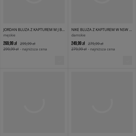
JORDAN BLUZA Z KAPTUREM M J BRK OVS PO HD
NIKE BLUZA Z KAPTUREM W NSW PHNX FLC OS PO HOODIE
męskie
damskie
269,99 zł
249,99 zł
299,99 zł
279,99 zł
299,99 zł
- najniższa cena
279,99 zł
- najniższa cena