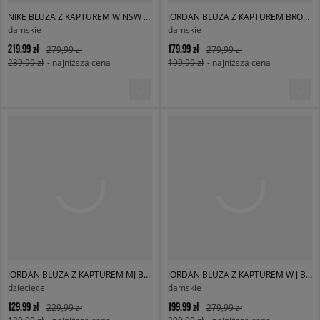
NIKE BLUZA Z KAPTUREM W NSW PHNX FLC OOS PO HOODIE
JORDAN BLUZA Z KAPTUREM BROOKLYN FLEECE
damskie
damskie
219,99 zł
179,99 zł
279,99 zł
279,99 zł
239,99 zł
- najniższa cena
199,99 zł
- najniższa cena
JORDAN BLUZA Z KAPTUREM MJ BROOKLYN FLC PO BOY
JORDAN BLUZA Z KAPTUREM W J BRK FLC PO 24
dziecięce
damskie
129,99 zł
199,99 zł
229,99 zł
279,99 zł