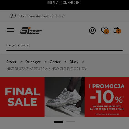
DOŁĄCZ DO SIZEERCLUB
Darmowa dostawa od 350 zł
0
0
Sizeer
>
Dziecięce
>
Odzież
>
Bluzy
>
NIKE BLUZA Z KAPTUREM K NSW CLB FLC OS HDY