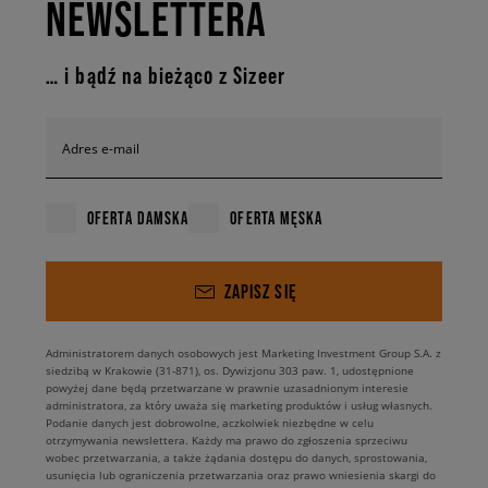
NEWSLETTERA
… i bądź na bieżąco z Sizeer
Adres e-mail
OFERTA DAMSKA
OFERTA MĘSKA
ZAPISZ SIĘ
Administratorem danych osobowych jest Marketing Investment Group S.A. z
siedzibą w Krakowie (31-871), os. Dywizjonu 303 paw. 1, udostępnione
powyżej dane będą przetwarzane w prawnie uzasadnionym interesie
administratora, za który uważa się marketing produktów i usług własnych.
Podanie danych jest dobrowolne, aczkolwiek niezbędne w celu
otrzymywania newslettera. Każdy ma prawo do zgłoszenia sprzeciwu
wobec przetwarzania, a także żądania dostępu do danych, sprostowania,
usunięcia lub ograniczenia przetwarzania oraz prawo wniesienia skargi do