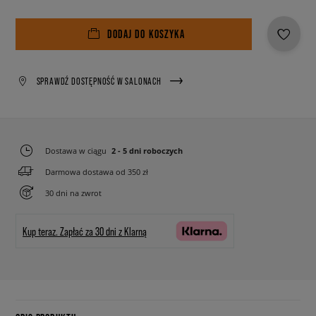
DODAJ DO KOSZYKA
SPRAWDŹ DOSTĘPNOŚĆ W SALONACH
Dostawa w ciągu
2 - 5 dni roboczych
Darmowa dostawa od 350 zł
30 dni na zwrot
Kup teraz.
Zapłać za 30 dni z Klarną