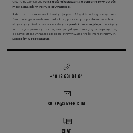
Pełną treść oświadczenia o ochronie prywatności
organu nadzorczego.
można znaleźć w Polityce prywatności.
Rabat jest jednorazowy i obowiązuje przez 48 godzin od jego otrzymania.
Znajdziesz go w osobnym mailu, który prześlemy Ci po kliknięciu w link
produktów specjalnych
aktywacyjny. Kod rabatowy nie dotyczy
, nie łączy
się z innymi promocjami i akcjami specjalnymi. Pamiętaj, że zapisując się
do newslettera wyrażasz zgodę na otrzymywanie treści marketingowych.
Szczegóły w regulaminie
.
+48 12 681 84 84
SKLEP@SIZEER.COM
CHAT