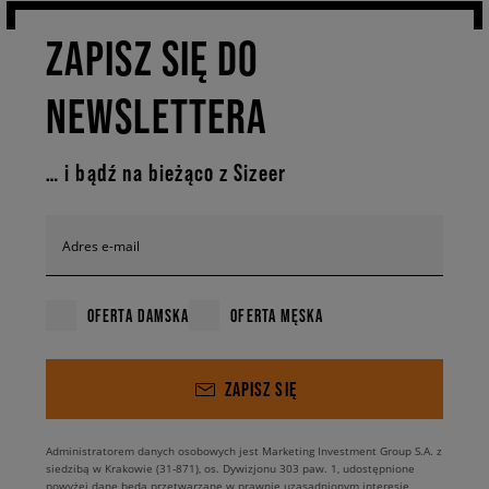
ożywi każdą stylizację. Nie ma mowy by garderoba prawdziwego fana
ZAPISZ SIĘ DO
streetwearu mogła obyć się bez
New Balance 446
. Wciąż wahasz się
przed podjęciem decyzji? Sprawdź całą ofertę, która czeka na Ciebie w
Sizeer.
NEWSLETTERA
… i bądź na bieżąco z Sizeer
Adres e-mail
OFERTA DAMSKA
OFERTA MĘSKA
ZAPISZ SIĘ
Administratorem danych osobowych jest Marketing Investment Group S.A. z
siedzibą w Krakowie (31-871), os. Dywizjonu 303 paw. 1, udostępnione
powyżej dane będą przetwarzane w prawnie uzasadnionym interesie