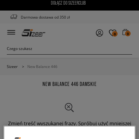
DOŁĄCZ DO SIZEERCLUB
Darmowa dostawa od 350 zł
0
0
Sizeer
>
New Balance 446
NEW BALANCE 446 DAMSKIE
Zmień treść wyszukanej frazy. Spróbuj użyć mniejszej
ilości filtrów.