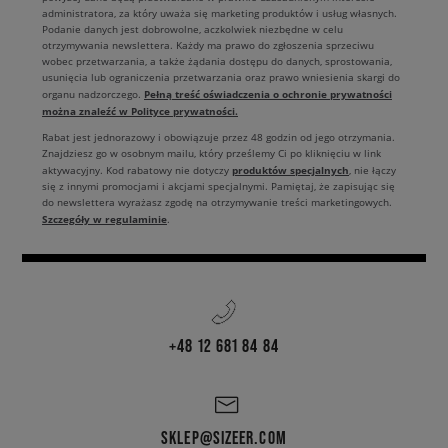
administratora, za który uważa się marketing produktów i usług własnych.
Podanie danych jest dobrowolne, aczkolwiek niezbędne w celu
otrzymywania newslettera. Każdy ma prawo do zgłoszenia sprzeciwu
wobec przetwarzania, a także żądania dostępu do danych, sprostowania,
usunięcia lub ograniczenia przetwarzania oraz prawo wniesienia skargi do
Pełną treść oświadczenia o ochronie prywatności
organu nadzorczego.
można znaleźć w Polityce prywatności.
Rabat jest jednorazowy i obowiązuje przez 48 godzin od jego otrzymania.
Znajdziesz go w osobnym mailu, który prześlemy Ci po kliknięciu w link
produktów specjalnych
aktywacyjny. Kod rabatowy nie dotyczy
, nie łączy
się z innymi promocjami i akcjami specjalnymi. Pamiętaj, że zapisując się
do newslettera wyrażasz zgodę na otrzymywanie treści marketingowych.
Szczegóły w regulaminie
.
+48 12 681 84 84
SKLEP@SIZEER.COM