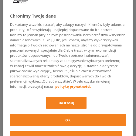
POWRÓT DO SKLEPU
Chronimy Twoje dane
Dokładamy wszelkich starań, aby zakupy naszych Klientów były udane, a
produkty, które wybierają – najlepiej dopasowane do ich potrzeb.
Robimy to jednak przy pełnym poszanowaniu bezpieczeństwa wszystkich
danych osobowych. Kliknij „OK”, jeśli chcesz, abyśmy wykorzystywali
New Balance 446
informacje o Twoich zachowaniach na naszej stronie do przygotowania
personalizowanych specjalnie dla Ciebie treści, w tym rekomendacji
STYLOWE NEW BALANCE 446 W SIZEER
produktów dopasowanych do Twoich potrzeb i zainteresowań,
spersonalizowanych reklam czy zapamiętywanie wybranych preferencji.
W każdej chwili możesz zmienić swoją decyzję i ustawienia dotyczące
Ciężko uwierzyć, że inspiracją dla założyciela marki - Williama J. Riley’a
plików cookie wybierając „Dostosuj”. Jeśli nie chcesz otrzymywać
były kurczaki i ich zdolność do utrzymania równowagi, co skutkowało
spersonalizowanej oferty produktów, dopasowanych do Twoich
preferencji, wybierz „Odrzuć wszystkie”. W celu uzyskania więcej
późniejszym stworzeniem przełomowego projektu stabilizującej wkładki.
informacji, przeczytaj naszą
politykę prywatności.
Był to przełom w obuwnictwie tamtych czasów i chociaż przez ostatnie
sto lat wiele się zmieniło, to New Balance nieprzerwanie dostarcza
najwyższej jakości, wygodne i dopasowane modele. Linia
446
jest
Dostosuj
wyjątkowym lifestylowym osiągnięciem tego brandu, który czerpiąc
wzory z przeszłości, modyfikuje je by stały się nowoczesną retro wersją
ideału New Balance.
OK
Design w stylu retro