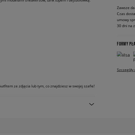
ymi modelami sneakersów, tank topem i bejsbolówką.
Zawsze da
Czas dosta
umowy spr
30 dni na 
FORMY PŁ
Szczegóły 
utfitem ze zdjęcia lub tym, co znajdziesz w swojej szafie!