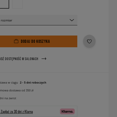
 rozmiar
DODAJ DO KOSZYKA
WDŹ DOSTĘPNOŚĆ W SALONACH
tawa w ciągu
2 - 5 dni roboczych
mowa dostawa od 350 zł
dni na zwrot
Zapłać za 30 dni z Klarną