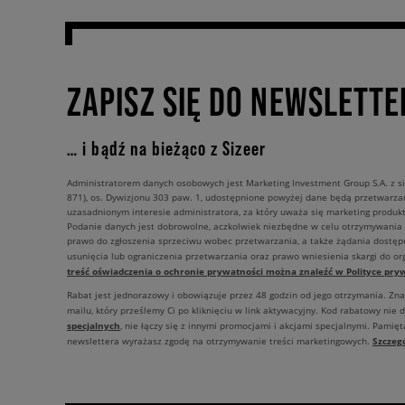
ZAPISZ SIĘ DO NEWSLETTE
… i bądź na bieżąco z Sizeer
Administratorem danych osobowych jest Marketing Investment Group S.A. z si
871), os. Dywizjonu 303 paw. 1, udostępnione powyżej dane będą przetwarz
uzasadnionym interesie administratora, za który uważa się marketing produkt
Podanie danych jest dobrowolne, aczkolwiek niezbędne w celu otrzymywania
prawo do zgłoszenia sprzeciwu wobec przetwarzania, a także żądania dostęp
usunięcia lub ograniczenia przetwarzania oraz prawo wniesienia skargi do o
treść oświadczenia o ochronie prywatności można znaleźć w Polityce pryw
Rabat jest jednorazowy i obowiązuje przez 48 godzin od jego otrzymania. Zn
mailu, który prześlemy Ci po kliknięciu w link aktywacyjny. Kod rabatowy nie 
specjalnych
, nie łączy się z innymi promocjami i akcjami specjalnymi. Pamięta
Szczeg
newslettera wyrażasz zgodę na otrzymywanie treści marketingowych.