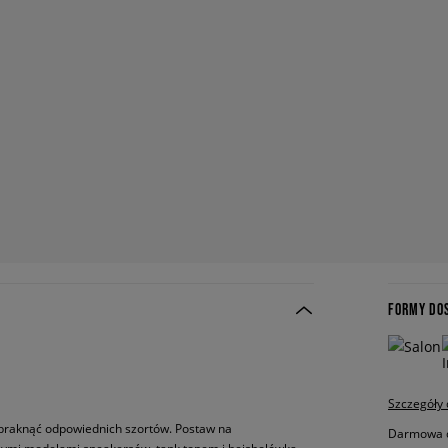
FORMY DO
Szczegóły
abraknąć odpowiednich szortów. Postaw na
Darmowa do