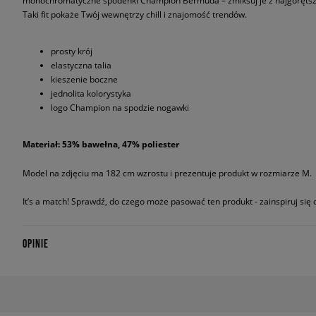
monochromatyczne spodenki Champion Bermuda – zmiksuj je z najgorętsz
Taki fit pokaże Twój wewnętrzy chill i znajomość trendów.
prosty krój
elastyczna talia
kieszenie boczne
jednolita kolorystyka
logo Champion na spodzie nogawki
Materiał: 53% bawełna, 47% poliester
Model na zdjęciu ma 182 cm wzrostu i prezentuje produkt w rozmiarze M.
It’s a match! Sprawdź, do czego może pasować ten produkt - zainspiruj się o
OPINIE