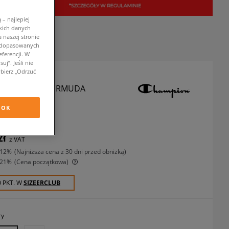
– najlepiej
kich danych
 naszej stronie
w dopasowanych
ferencji. W
j”. Jeśli nie
bierz „Odrzuć
ON SZORTY BERMUDA
zorty
OK
zł
z VAT
-12%
(najniższa cena z 30 dni przed obniżką)
-21%
(Cena początkowa)
0 PKT. W
SIZEERCLUB
ry