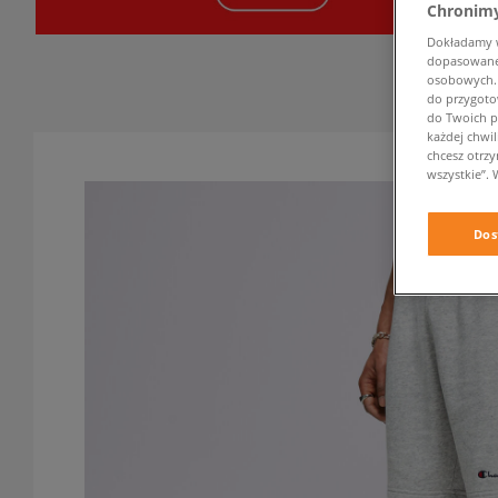
Chronimy
Dokładamy ws
dopasowane 
osobowych. K
do przygoto
do Twoich p
każdej chwil
chcesz otrz
wszystkie”. 
Dos