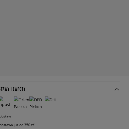
STAWY I ZWROTY
 dostaw
stawa już od 350 zł!