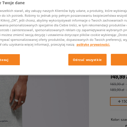
 Twoje dane
zelkich starań, aby zakupy naszych Klientów były udane, a produkty, które wybierają 
do ich potrzeb. Robimy to jednak przy pełnym poszanowaniu bezpieczeństwa wszyst
liknij „OK”, jeśli chcesz, abyśmy wykorzystywali informacje o Twoich zachowaniach na
wania personalizowanych specjalnie dla Ciebie treści, w tym rekomendacji produktó
otrzeb i zainteresowań, spersonalizowanych reklam czy zapamiętywanie wybranych pre
i możesz zmienić swoją decyzję i ustawienia dotyczące plików cookie wybierając „Dostosu
ymywać spersonalizowanej oferty produktów, dopasowanych do Twoich preferencji, wy
W celu uzyskania więcej informacji, przeczytaj naszą
politykę prywatności.
CHAMPI
męskie, s
tosuj
Odrzuć wszystkie
149,99 
169,99 zł
189,99 zł
✛ 15
Kolor:
sza