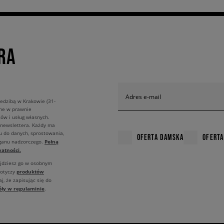
RA
Adres e-mail
edzibą w Krakowie (31-
ane w prawnie
ów i usług własnych.
 newslettera. Każdy ma
u do danych, sprostowania,
OFERTA DAMSKA
OFERTA
Pełną
rganu nadzorczego.
atności.
ajdziesz go w osobnym
produktów
dotyczy
j, że zapisując się do
óły w regulaminie
.