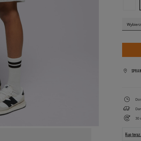
Wybierz
SPRA
Dos
Dar
30 
Kup teraz.