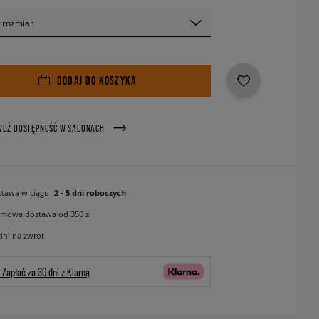
 rozmiar
DODAJ DO KOSZYKA
WDŹ DOSTĘPNOŚĆ W SALONACH
tawa w ciągu
2 - 5 dni roboczych
mowa dostawa od 350 zł
dni na zwrot
Zapłać za 30 dni z Klarną