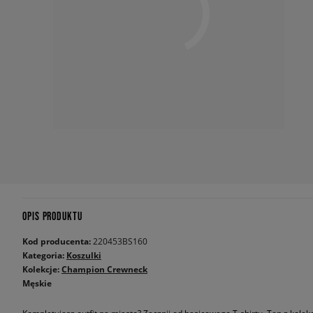
OPIS PRODUKTU
Kod producenta:
220453BS160
Kategoria:
Koszulki
Kolekcje:
Champion Crewneck
Męskie