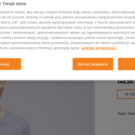
 Twoje dane
zelkich starań, aby zakupy naszych Klientów były udane, a produkty, które wybierają 
do ich potrzeb. Robimy to jednak przy pełnym poszanowaniu bezpieczeństwa wszyst
liknij „OK”, jeśli chcesz, abyśmy wykorzystywali informacje o Twoich zachowaniach na
wania personalizowanych specjalnie dla Ciebie treści, w tym rekomendacji produktó
otrzeb i zainteresowań, spersonalizowanych reklam czy zapamiętywanie wybranych pre
i możesz zmienić swoją decyzję i ustawienia dotyczące plików cookie wybierając „Dostosu
ymywać spersonalizowanej oferty produktów, dopasowanych do Twoich preferencji, wy
W celu uzyskania więcej informacji, przeczytaj naszą
politykę prywatności.
CHAMPI
męskie, ko
tosuj
Odrzuć wszystkie
149,99 
✛ 15
Kolor:
fio