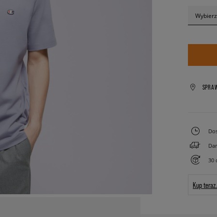
Wybierz
SPRA
Dos
Dar
30 
Kup teraz.