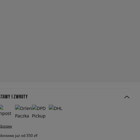
STAWY I ZWROTY
 dostaw
stawa już od 350 zł!