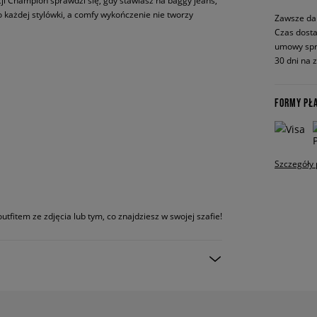
cji Champion sprawdzi się, gdy stawiasz na baggy jeans,
do każdej stylówki, a comfy wykończenie nie tworzy
Zawsze da
Czas dosta
umowy spr
30 dni na 
FORMY PŁ
Szczegóły 
utfitem ze zdjęcia lub tym, co znajdziesz w swojej szafie!