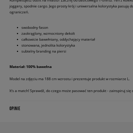
Kompletujesz outfit na miasto? Zacznij od basicowego T-shirtu. Ten z kolek
joggery, spodnie cargo. Jego prosty krój i uniwersalna kolorystyka pasują 
ograniczeń.
swobodny fason
zaokrąglony, wzmocniony dekolt
całkowicie bawełniany, oddychający materiał
stonowana, jednolita kolorystyka
subtelny branding na piersi
Materiał: 100% bawełna
Model na zdjęciu ma 188 cm wzrostu i prezentuje produkt w rozmiarze L.
It’s a match! Sprawdź, do czego może pasować ten produkt - zainspiruj się o
OPINIE