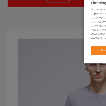
Chronimy
Dokładamy ws
dopasowane 
osobowych. K
do przygoto
do Twoich p
każdej chwil
chcesz otrz
wszystkie”. 
Dos