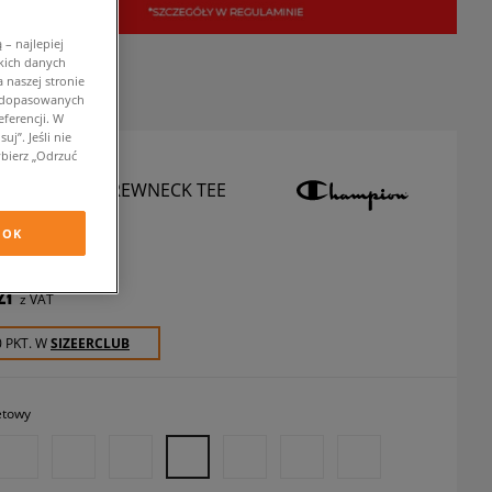
– najlepiej
kich danych
 naszej stronie
w dopasowanych
ferencji. W
j”. Jeśli nie
bierz „Odrzuć
ON T-SHIRT CREWNECK TEE
szulki
OK
zł
z VAT
0 PKT. W
SIZEERCLUB
letowy