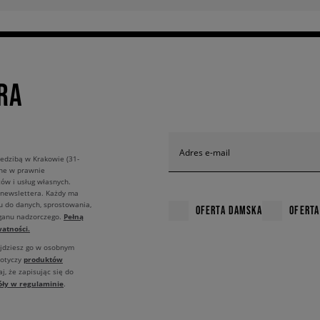
RA
Adres e-mail
edzibą w Krakowie (31-
ane w prawnie
ów i usług własnych.
 newslettera. Każdy ma
u do danych, sprostowania,
OFERTA DAMSKA
OFERTA
Pełną
rganu nadzorczego.
atności.
ajdziesz go w osobnym
produktów
dotyczy
j, że zapisując się do
óły w regulaminie
.