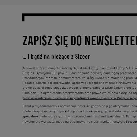
ZAPISZ SIĘ DO NEWSLETTE
… i bądź na bieżąco z Sizeer
Administratorem danych osobowych jest Marketing Investment Group S.A. z si
871), os. Dywizjonu 303 paw. 1, udostępnione powyżej dane będą przetwarz
uzasadnionym interesie administratora, za który uważa się marketing produkt
Podanie danych jest dobrowolne, aczkolwiek niezbędne w celu otrzymywania
prawo do zgłoszenia sprzeciwu wobec przetwarzania, a także żądania dostęp
usunięcia lub ograniczenia przetwarzania oraz prawo wniesienia skargi do o
treść oświadczenia o ochronie prywatności można znaleźć w Polityce pryw
Rabat jest jednorazowy i obowiązuje przez 48 godzin od jego otrzymania. Zn
mailu, który prześlemy Ci po kliknięciu w link aktywacyjny. Kod rabatowy nie 
specjalnych
, nie łączy się z innymi promocjami i akcjami specjalnymi. Pamięta
Szczeg
newslettera wyrażasz zgodę na otrzymywanie treści marketingowych.