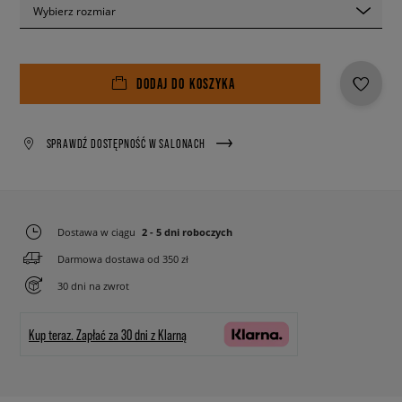
Wybierz rozmiar
DODAJ DO KOSZYKA
SPRAWDŹ DOSTĘPNOŚĆ W SALONACH
Dostawa w ciągu
2 - 5 dni roboczych
Darmowa dostawa od 350 zł
30 dni na zwrot
Kup teraz.
Zapłać za 30 dni z Klarną