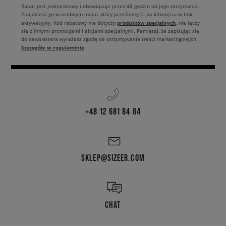
Rabat jest jednorazowy i obowiązuje przez 48 godzin od jego otrzymania.
Znajdziesz go w osobnym mailu, który prześlemy Ci po kliknięciu w link
produktów specjalnych
aktywacyjny. Kod rabatowy nie dotyczy
, nie łączy
się z innymi promocjami i akcjami specjalnymi. Pamiętaj, że zapisując się
do newslettera wyrażasz zgodę na otrzymywanie treści marketingowych.
Szczegóły w regulaminie
.
+48 12 681 84 84
SKLEP@SIZEER.COM
CHAT