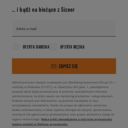
… i bądź na bieżąco z Sizeer
Adres e-mail
OFERTA DAMSKA
OFERTA MĘSKA
ZAPISZ SIĘ
Administratorem danych osobowych jest Marketing Investment Group S.A. z
siedzibą w Krakowie (31-871), os. Dywizjonu 303 paw. 1, udostępnione
powyżej dane będą przetwarzane w prawnie uzasadnionym interesie
administratora, za który uważa się marketing produktów i usług własnych.
Podanie danych jest dobrowolne, aczkolwiek niezbędne w celu
otrzymywania newslettera. Każdy ma prawo do zgłoszenia sprzeciwu
wobec przetwarzania, a także żądania dostępu do danych, sprostowania,
usunięcia lub ograniczenia przetwarzania oraz prawo wniesienia skargi do
Pełną treść oświadczenia o ochronie prywatności
organu nadzorczego.
można znaleźć w Polityce prywatności.