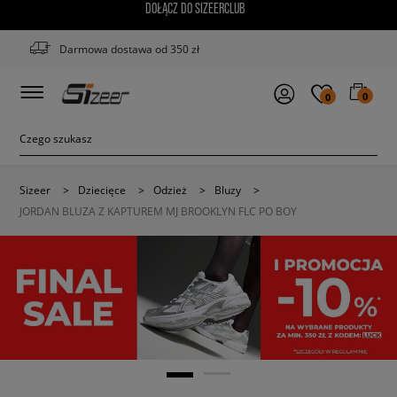
DOŁĄCZ DO SIZEERCLUB
Darmowa dostawa od 350 zł
0
0
Sizeer
>
Dziecięce
>
Odzież
>
Bluzy
>
JORDAN BLUZA Z KAPTUREM MJ BROOKLYN FLC PO BOY