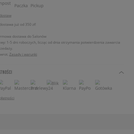
 dostaw
stawa już od 350 zł!
rmowa dostawa do Salonów
wy: 1-5 dni roboczych, licząc od dnia otrzymania potwierdzenia zawarcia
zedaży.
zwrot.
Zasady i warunki
ATNOŚCI
płatności