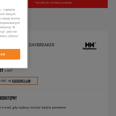
– najlepiej
kich danych
 naszej stronie
w dopasowanych
ferencji. W
j”. Jeśli nie
bierz „Odrzuć
HANSEN BLUZA DAYBREAKER
luzy
OK
zł
z VAT
0 PKT. W
SIZEERCLUB
IEDOSTĘPNY
 e-mail, gdy żądany rozmiar będzie ponownie