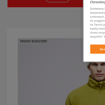
Chronimy
Dokładamy ws
dopasowane 
osobowych. K
do przygoto
do Twoich p
każdej chwil
chcesz otrz
wszystkie”. 
PRODUKT NIEDOSTĘPNY
Dos