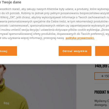
 Twoje dane
zelkich starań, aby zakupy naszych Klientów były udane, a produkty, które wybierają 
do ich potrzeb. Robimy to jednak przy pełnym poszanowaniu bezpieczeństwa wszyst
liknij „OK”, jeśli chcesz, abyśmy wykorzystywali informacje o Twoich zachowaniach na
wania personalizowanych specjalnie dla Ciebie treści, w tym rekomendacji produktó
otrzeb i zainteresowań, spersonalizowanych reklam czy zapamiętywanie wybranych pre
i możesz zmienić swoją decyzję i ustawienia dotyczące plików cookie wybierając „Dostosu
ymywać spersonalizowanej oferty produktów, dopasowanych do Twoich preferencji, wy
W celu uzyskania więcej informacji, przeczytaj naszą
politykę prywatności.
HELLY 
męskie, b
tosuj
Odrzuć wszystkie
149,99 
✛ 15
PRODUKT N
Wyślemy Ci
dostępny.