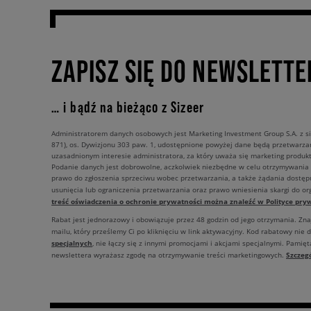
ZAPISZ SIĘ DO NEWSLETTE
… i bądź na bieżąco z Sizeer
Administratorem danych osobowych jest Marketing Investment Group S.A. z si
871), os. Dywizjonu 303 paw. 1, udostępnione powyżej dane będą przetwarz
uzasadnionym interesie administratora, za który uważa się marketing produkt
Podanie danych jest dobrowolne, aczkolwiek niezbędne w celu otrzymywania
prawo do zgłoszenia sprzeciwu wobec przetwarzania, a także żądania dostęp
usunięcia lub ograniczenia przetwarzania oraz prawo wniesienia skargi do o
treść oświadczenia o ochronie prywatności można znaleźć w Polityce pryw
Rabat jest jednorazowy i obowiązuje przez 48 godzin od jego otrzymania. Zn
mailu, który prześlemy Ci po kliknięciu w link aktywacyjny. Kod rabatowy nie 
specjalnych
, nie łączy się z innymi promocjami i akcjami specjalnymi. Pamięta
Szczeg
newslettera wyrażasz zgodę na otrzymywanie treści marketingowych.