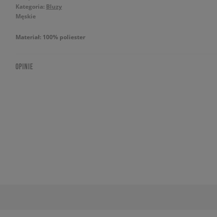
Kategoria:
Bluzy
Męskie
Materiał: 100% poliester
OPINIE