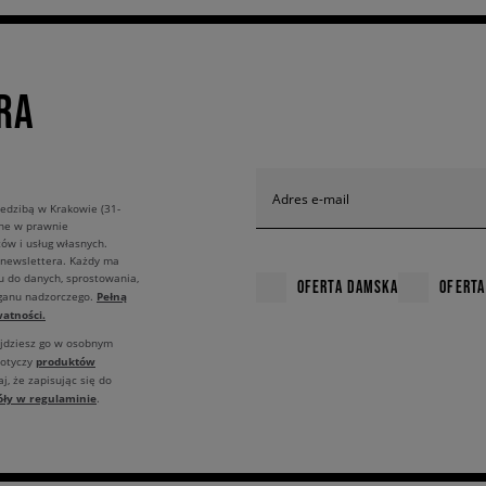
RA
Adres e-mail
edzibą w Krakowie (31-
ane w prawnie
ów i usług własnych.
 newslettera. Każdy ma
u do danych, sprostowania,
OFERTA DAMSKA
OFERTA
Pełną
rganu nadzorczego.
atności.
ajdziesz go w osobnym
produktów
dotyczy
j, że zapisując się do
óły w regulaminie
.