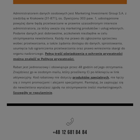
Administratorem danych osobowych jest Marketing Investment Group S.A. z
siedzibą w Krakowie (31-871), os. Dywizjonu 303 paw. 1, udostępnione
powyżej dane będą przetwarzane w prawnie uzasadnionym interesie
administratora, za który uważa się marketing produktów i usług własnych.
Podanie danych jest dobrowolne, aczkolwiek niezbędne w celu
otrzymywania newslettera. Każdy ma prawo do zgłoszenia sprzeciwu
wobec przetwarzania, a także żądania dostępu do danych, sprostowania,
usunięcia lub ograniczenia przetwarzania oraz prawo wniesienia skargi do
Pełną treść oświadczenia o ochronie prywatności
organu nadzorczego.
można znaleźć w Polityce prywatności.
Rabat jest jednorazowy i obowiązuje przez 48 godzin od jego otrzymania.
Znajdziesz go w osobnym mailu, który prześlemy Ci po kliknięciu w link
produktów specjalnych
aktywacyjny. Kod rabatowy nie dotyczy
, nie łączy
się z innymi promocjami i akcjami specjalnymi. Pamiętaj, że zapisując się
do newslettera wyrażasz zgodę na otrzymywanie treści marketingowych.
Szczegóły w regulaminie
.
+48 12 681 84 84