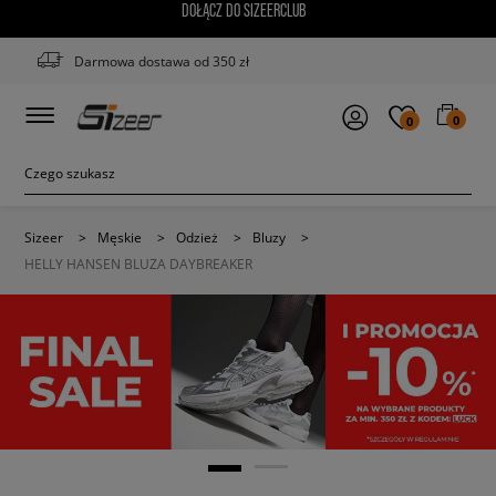
DOŁĄCZ DO SIZEERCLUB
Darmowa dostawa od 350 zł
0
0
Sizeer
>
Męskie
>
Odzież
>
Bluzy
>
HELLY HANSEN BLUZA DAYBREAKER