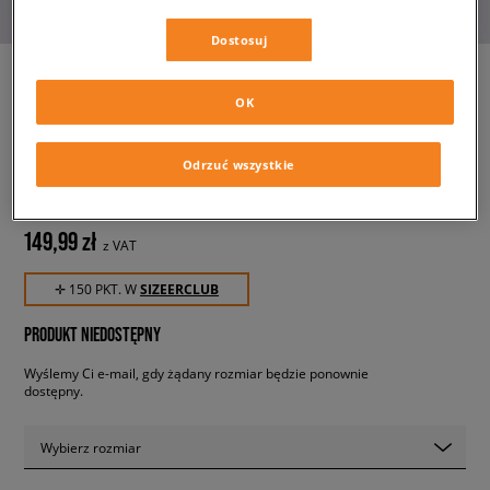
Dostosuj
OK
HELLY HANSEN BLUZA
DAYBREAKER
Odrzuć wszystkie
męskie, bluzy
149,99 zł
z VAT
✛ 150 PKT. W
SIZEERCLUB
PRODUKT NIEDOSTĘPNY
Wyślemy Ci e-mail, gdy żądany rozmiar będzie ponownie
dostępny.
Wybierz rozmiar