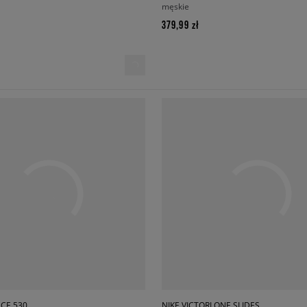
męskie
379,99 zł
CE 530
NIKE VICTORI ONE SLIDES