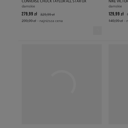
CONVERSE CHUCK TAYLOR ALL STAR OX
NIKE VICTOR
damskie
damskie
279,99 zł
129,99 zł
329,99 zł
299,99 zł
- najniższa cena
149,99 zł
- 