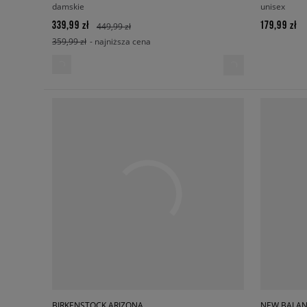
damskie
unisex
339,99 zł
179,99 zł
449,99 zł
359,99 zł
- najniższa cena
BIRKENSTOCK ARIZONA
NEW BALAN