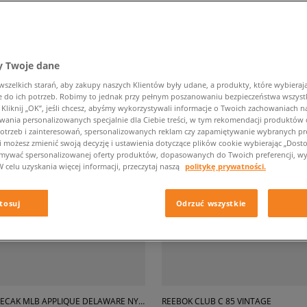
tronie
z
502
wyników
 Twoje dane
zelkich starań, aby zakupy naszych Klientów były udane, a produkty, które wybierają 
do ich potrzeb. Robimy to jednak przy pełnym poszanowaniu bezpieczeństwa wszyst
liknij „OK”, jeśli chcesz, abyśmy wykorzystywali informacje o Twoich zachowaniach na
wania personalizowanych specjalnie dla Ciebie treści, w tym rekomendacji produktó
otrzeb i zainteresowań, spersonalizowanych reklam czy zapamiętywanie wybranych pre
i możesz zmienić swoją decyzję i ustawienia dotyczące plików cookie wybierając „Dostosu
ymywać spersonalizowanej oferty produktów, dopasowanych do Twoich preferencji, wy
W celu uzyskania więcej informacji, przeczytaj naszą
politykę prywatności.
tosuj
Odrzuć wszystkie
NEW ERA PLECAK MLB APPLIQUE DELAWARE NYY NEW YORK YANKEES
REEBOK CLUB C 85 VINTAGE