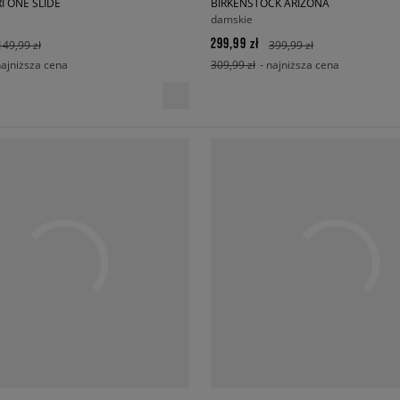
I ONE SLIDE
BIRKENSTOCK ARIZONA
damskie
299,99 zł
149,99 zł
399,99 zł
najniższa cena
309,99 zł
- najniższa cena