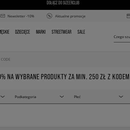
DOŁĄCZ DO SIZEERCLUB
Newsletter -10%
Aktualne promocje
ĘSKIE
DZIECIĘCE
MARKI
STREETWEAR
SALE
MĘSKIE
DZIECIĘCE
MARKI
STREETWEAR
SALE
: CODE
0% NA WYBRANE PRODUKTY ZA MIN. 250 ZŁ Z KODEM
Podkategoria
Płeć