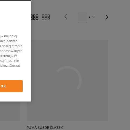
z
9
– najlepiej
kich danych
 naszej stronie
w dopasowanych
ferencji. W
j”. Jeśli nie
bierz „Odrzuć
OK
PUMA SUEDE CLASSIC