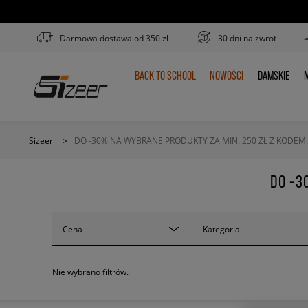
Darmowa dostawa od 350 zł
30 dni na zwrot
BACK TO SCHOOL
NOWOŚCI
DAMSKIE
M
BACK
NOWOŚCI
DAMSKIE
TO
SCHOOL
Sizeer
>
DO -30% NA WYBRANE PRODUKTY ZA MIN. 250 ZŁ Z KODEM
DO -3
Cena
Kategoria
Nie wybrano filtrów.