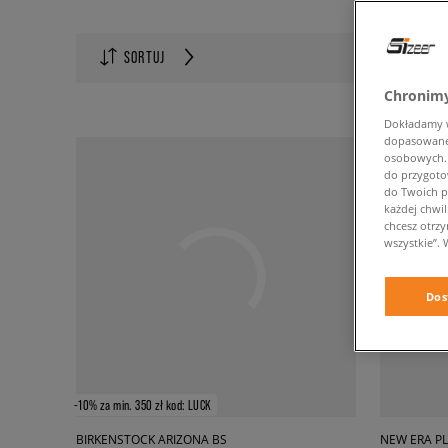
Ilość na s
SORTUJ
60
Chronimy
Dokładamy ws
dopasowane 
osobowych. K
do przygoto
do Twoich p
każdej chwil
chcesz otrz
wszystkie”. 
Dos
-10% za min. 350 zł kod: LUCK
BIRKENSTOCK ARIZONA BS