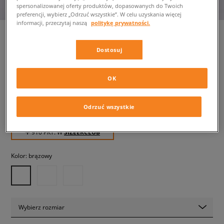
spersonalizowanej oferty produktów, dopasowanych do Twoich
preferencji, wybierz „Odrzuć wszystkie”. W celu uzyskania więcej
informacji, przeczytaj naszą
politykę prywatności.
Dostosuj
UGG M TASMAN WEATHER
HYBRID
męskie, klapki
OK
Odrzuć wszystkie
909,99 zł
z VAT
✛ 910 PKT. W
SIZEERCLUB
Kolor:
brązowy
Wybierz rozmiar