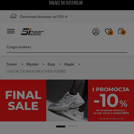
DOŁĄCZ DO SIZEERCLUB
Darmowa dostawa od 350 zł
0
0
Sizeer
>
Męskie
>
Buty
>
Klapki
>
UGG M TASMAN WEATHER HYBRID