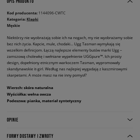
OPIS PRODUKTU
Kod producenta:
1144096-CWTC
Kategoria:
Klapki
Męskie
Niektórzy nie wyobrażają sobie ich na nogach, my nie wyobrażamy sobie
bez nich życia. Kapcie, mule, chodaki… Ugg Tasman wymykają się
wszelkim definicjom. Łączą najlepsze elementy butów marki Ugg –
zamszową cholewkę i wełniane wypełnienie UGGpure™. Ich prosty
design, dopełniony etnicznym warkoczem Tasman, wypromowały
skandynawskie it-girl. Według nas najlepiej wygadają z kaszmirowymi
skarpetami. A może masz na nie inny pomysł?
Wierzch: skóra naturalna
Wyściółka: wełna owcza
Podeszwa: pianka, materiał syntetyczny
OPINIE
FORMY DOSTAWY I ZWROTY