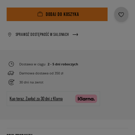
DODAJ DO KOSZYKA
SPRAWDŹ DOSTĘPNOŚĆ W SALONACH
Dostawa w ciągu
2 - 5 dni roboczych
Darmowa dostawa od 350 zł
30 dni na zwrot
Kup teraz.
Zapłać za 30 dni z Klarną