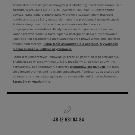
Administratorem danych osobowych jest Marketing Investment Group S.A. z
siedzibą w Krakowie (31-871), os. Dywizjonu 303 paw. 1, udostępnione
powyżej dane będą przetwarzane w prawnie uzasadnionym interesie
administratora, za który uważa się marketing produktów i usług własnych.
Podanie danych jest dobrowolne, aczkolwiek niezbędne w celu
otrzymywania newslettera. Każdy ma prawo do zgłoszenia sprzeciwu
wobec przetwarzania, a także żądania dostępu do danych, sprostowania,
usunięcia lub ograniczenia przetwarzania oraz prawo wniesienia skargi do
Pełną treść oświadczenia o ochronie prywatności
organu nadzorczego.
można znaleźć w Polityce prywatności.
Rabat jest jednorazowy i obowiązuje przez 48 godzin od jego otrzymania.
Znajdziesz go w osobnym mailu, który prześlemy Ci po kliknięciu w link
produktów specjalnych
aktywacyjny. Kod rabatowy nie dotyczy
, nie łączy
się z innymi promocjami i akcjami specjalnymi. Pamiętaj, że zapisując się
do newslettera wyrażasz zgodę na otrzymywanie treści marketingowych.
Szczegóły w regulaminie
.
+48 12 681 84 84